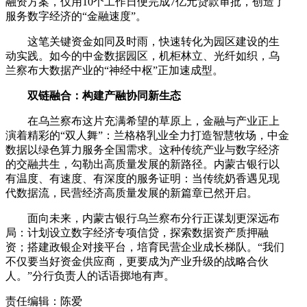
融资方案，仅用10个工作日便完成7亿元贷款审批，创造了
服务数字经济的“金融速度”。
这笔关键资金如同及时雨，快速转化为园区建设的生
动实践。如今的中金数据园区，机柜林立、光纤如织，乌
兰察布大数据产业的“神经中枢”正加速成型。
双链融合：构建产融协同新生态
在乌兰察布这片充满希望的草原上，金融与产业正上
演着精彩的“双人舞”：兰格格乳业全力打造智慧牧场，中金
数据以绿色算力服务全国需求。这种传统产业与数字经济
的交融共生，勾勒出高质量发展的新路径。内蒙古银行以
有温度、有速度、有深度的服务证明：当传统奶香遇见现
代数据流，民营经济高质量发展的新篇章已然开启。
面向未来，内蒙古银行乌兰察布分行正谋划更深远布
局：计划设立数字经济专项信贷，探索数据资产质押融
资；搭建政银企对接平台，培育民营企业成长梯队。“我们
不仅要当好资金供应商，更要成为产业升级的战略合伙
人。”分行负责人的话语掷地有声。
责任编辑：陈爱