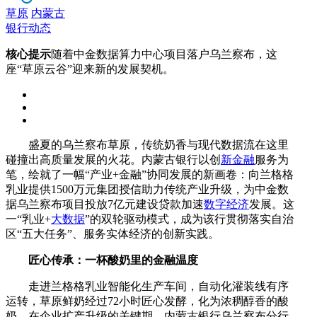
草原
内蒙古
银行动态
核心提示
随着中金数据算力中心项目落户乌兰察布，这
座“草原云谷”迎来新的发展契机。
盛夏的乌兰察布草原，传统奶香与现代数据流在这里
碰撞出高质量发展的火花。内蒙古银行以创
新金融
服务为
笔，绘就了一幅“产业+金融”协同发展的新画卷：向兰格格
乳业提供1500万元集团授信助力传统产业升级，为中金数
据乌兰察布项目投放7亿元建设贷款加速
数字经济
发展。这
一“乳业+
大数据
”的双轮驱动模式，成为该行贯彻落实自治
区“五大任务”、服务实体经济的创新实践。
匠心传承：一杯酸奶里的金融温度
走进兰格格乳业智能化生产车间，自动化灌装线有序
运转，草原鲜奶经过72小时匠心发酵，化为浓稠醇香的酸
奶。在企业扩产升级的关键期，内蒙古银行乌兰察布分行