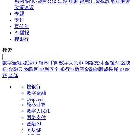
原创
快讯
招聘
会议
江湖
理财
福利汇
金视点
数据解读
政策速递
专题
专栏
宣传年
AI播报
搜银行
搜索
数字金融
稳定币
隐私计算
数字人民币
网络支付
金融AI
区块
链
金融云
物联网
金融安全
银行业数字金融创新成果展
Bank
帮
全部
搜银行
数字金融
DeepSeek
隐私计算
数字人民币
网络支付
金融AI
区块链