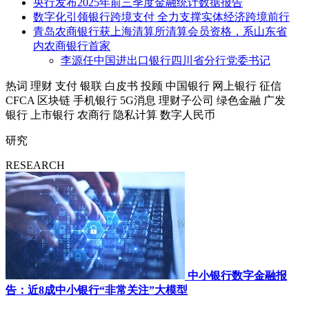
央行发布2025年前三季度金融统计数据报告
数字化引领银行跨境支付 全力支撑实体经济跨境前行
青岛农商银行获上海清算所清算会员资格，系山东省
内农商银行首家
李源任中国进出口银行四川省分行党委书记
热词
理财
支付
银联
白皮书
投顾
中国银行
网上银行
征信
CFCA
区块链
手机银行
5G消息
理财子公司
绿色金融
广发
银行
上市银行
农商行
隐私计算
数字人民币
研究
RESEARCH
中小银行数字金融报
告：近8成中小银行“非常关注”大模型