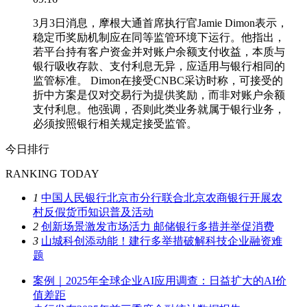
3月3日消息，摩根大通首席执行官Jamie Dimon表示，
稳定币奖励机制应在同等监管环境下运行。他指出，
若平台持有客户资金并对账户余额支付收益，本质与
银行吸收存款、支付利息无异，应适用与银行相同的
监管标准。 Dimon在接受CNBC采访时称，可接受的
折中方案是仅对交易行为提供奖励，而非对账户余额
支付利息。他强调，否则此类业务就属于银行业务，
必须按照银行相关规定接受监管。
今日排行
RANKING TODAY
1
中国人民银行北京市分行联合北京农商银行开展农
村反假货币知识普及活动
2
创新场景激发市场活力 邮储银行多措并举促消费
3
山城科创添动能！建行多举措破解科技企业融资难
题
案例｜2025年全球企业AI应用调查：日益扩大的AI价
值差距