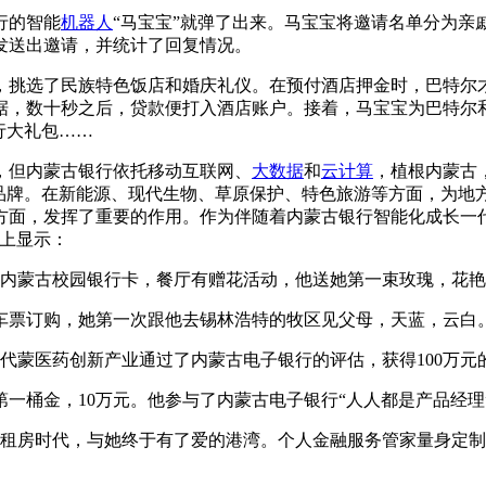
行的智能
机器人
“马宝宝”就弹了出来。马宝宝将邀请名单分为亲
发送出邀请，并统计了回复情况。
挑选了民族特色饭店和婚庆礼仪。在预付酒店押金时，巴特尔才
据，数十秒之后，贷款便打入酒店账户。接着，马宝宝为巴特尔
行大礼包……
但内蒙古银行依托移动互联网、
大数据
和
云计算
，植根内蒙古
融品牌。在新能源、现代生物、草原保护、特色旅游等方面，为地
方面，发挥了重要的作用。作为伴随着内蒙古银行智能化成长一
幕上显示：
是内蒙古校园银行卡，餐厅有赠花活动，他送她第一束玫瑰，花
火车票订购，她第一次跟他去锡林浩特的牧区见父母，天蓝，云白
现代蒙医药创新产业通过了内蒙古电子银行的评估，获得100万
的第一桶金，10万元。他参与了内蒙古电子银行“人人都是产品经
了租房时代，与她终于有了爱的港湾。个人金融服务管家量身定制