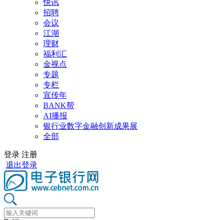
快讯
招聘
会议
江湖
理财
福利汇
金视点
专题
专栏
宣传年
BANK帮
AI播报
银行业数字金融创新成果展
全部
登录
注册
退出登录