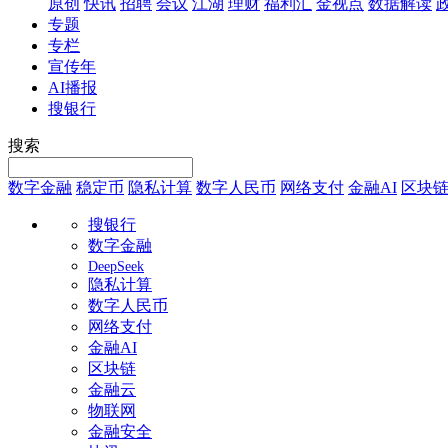
原创
快讯
招聘
会议
江湖
理财
福利汇
金视点
数据解读
专题
专栏
宣传年
AI播报
搜银行
搜索
数字金融
稳定币
隐私计算
数字人民币
网络支付
金融AI
区块
搜银行
数字金融
DeepSeek
隐私计算
数字人民币
网络支付
金融AI
区块链
金融云
物联网
金融安全