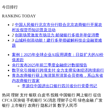
今日排行
RANKING TODAY
1
中国人民银行北京市分行联合北京农商银行开展农
村反假货币知识普及活动
2
创新场景激发市场活力 邮储银行多措并举促消费
3
山城科创添动能！建行多举措破解科技企业融资难
题
案例｜2025年全球企业AI应用调查：日益扩大的AI价
值差距
央行发布2025年前三季度金融统计数据报告
数字化引领银行跨境支付 全力支撑实体经济跨境前行
青岛农商银行获上海清算所清算会员资格，系山东省
内农商银行首家
李源任中国进出口银行四川省分行党委书记
热词
理财
支付
银联
白皮书
投顾
中国银行
网上银行
征信
CFCA
区块链
手机银行
5G消息
理财子公司
绿色金融
广发
银行
上市银行
农商行
隐私计算
数字人民币