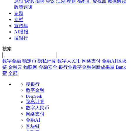
原创
快讯
招聘
会议
江湖
理财
福利汇
金视点
数据解读
政策速递
专题
专栏
宣传年
AI播报
搜银行
搜索
数字金融
稳定币
隐私计算
数字人民币
网络支付
金融AI
区块
链
金融云
物联网
金融安全
银行业数字金融创新成果展
Bank
帮
全部
搜银行
数字金融
DeepSeek
隐私计算
数字人民币
网络支付
金融AI
区块链