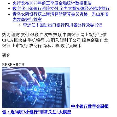
央行发布2025年前三季度金融统计数据报告
数字化引领银行跨境支付 全力支撑实体经济跨境前行
青岛农商银行获上海清算所清算会员资格，系山东省
内农商银行首家
李源任中国进出口银行四川省分行党委书记
热词
理财
支付
银联
白皮书
投顾
中国银行
网上银行
征信
CFCA
区块链
手机银行
5G消息
理财子公司
绿色金融
广发
银行
上市银行
农商行
隐私计算
数字人民币
研究
RESEARCH
中小银行数字金融报
告：近8成中小银行“非常关注”大模型