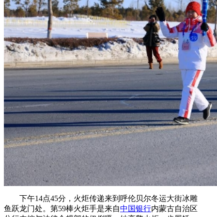
下午14点45分，火炬传递来到呼伦贝尔冬运大街冰雕
鱼跃龙门处。第59棒火炬手是来自
中国银行
内蒙古自治区