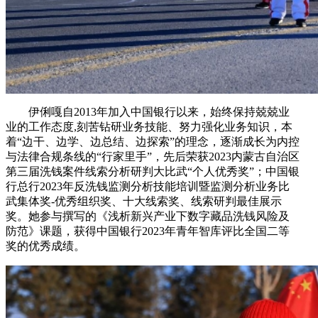
伊俐嘎自2013年加入中国银行以来，始终保持兢兢业
业的工作态度,刻苦钻研业务技能、努力强化业务知识，本
着“边干、边学、边总结、边探索”的理念，逐渐成长为内控
与法律合规条线的“行家里手”，先后荣获2023内蒙古自治区
第三届洗钱案件线索分析研判大比武“个人优秀奖”；中国银
行总行2023年反洗钱监测分析技能培训暨监测分析业务比
武集体奖-优秀组织奖、十大线索奖、线索研判最佳展示
奖。她参与撰写的《浅析新兴产业下数字藏品洗钱风险及
防范》课题，获得中国银行2023年青年智库评比全国二等
奖的优秀成绩。