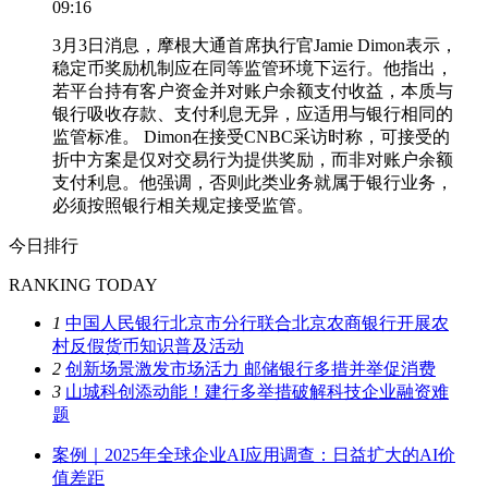
09:16
3月3日消息，摩根大通首席执行官Jamie Dimon表示，
稳定币奖励机制应在同等监管环境下运行。他指出，
若平台持有客户资金并对账户余额支付收益，本质与
银行吸收存款、支付利息无异，应适用与银行相同的
监管标准。 Dimon在接受CNBC采访时称，可接受的
折中方案是仅对交易行为提供奖励，而非对账户余额
支付利息。他强调，否则此类业务就属于银行业务，
必须按照银行相关规定接受监管。
今日排行
RANKING TODAY
1
中国人民银行北京市分行联合北京农商银行开展农
村反假货币知识普及活动
2
创新场景激发市场活力 邮储银行多措并举促消费
3
山城科创添动能！建行多举措破解科技企业融资难
题
案例｜2025年全球企业AI应用调查：日益扩大的AI价
值差距