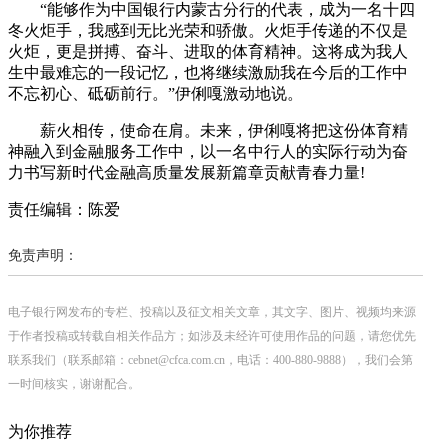
“能够作为中国银行内蒙古分行的代表，成为一名十四
冬火炬手，我感到无比光荣和骄傲。火炬手传递的不仅是
火炬，更是拼搏、奋斗、进取的体育精神。这将成为我人
生中最难忘的一段记忆，也将继续激励我在今后的工作中
不忘初心、砥砺前行。”伊俐嘎激动地说。
薪火相传，使命在肩。未来，伊俐嘎将把这份体育精
神融入到金融服务工作中，以一名中行人的实际行动为奋
力书写新时代金融高质量发展新篇章贡献青春力量!
责任编辑：陈爱
免责声明：
电子银行网发布的专栏、投稿以及征文相关文章，其文字、图片、视频均来源
于作者投稿或转载自相关作品方；如涉及未经许可使用作品的问题，请您优先
联系我们（联系邮箱：cebnet@cfca.com.cn，电话：400-880-9888），我们会第
一时间核实，谢谢配合。
为你推荐