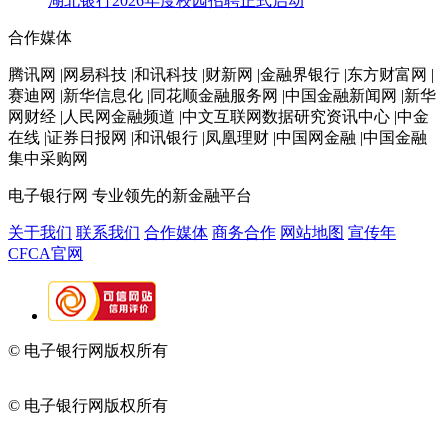
湖北银行2026年度校园招聘正式启动
合作媒体
腾讯网 |网易科技 |和讯科技 |财新网 |金融界银行 |东方财富网 |
赛迪网 |新华信息化 |同花顺金融服务网 |中国金融新闻网 |新华
网财经 |人民网金融频道 |中文互联网数据研究资讯中心 |中金
在线 |证券日报网 |和讯银行 |凤凰理财 |中国网金融 |中国金融
集中采购网
电子银行网
专业领先的新金融平台
关于我们
联系我们
合作媒体
商务合作
网站地图
宣传年
CFCA官网
© 电子银行网版权所有
京ICP备05045998号-2
京公网安备
11010202009082
© 电子银行网版权所有
京ICP备05045998号-2
京公网安备
11010202009082