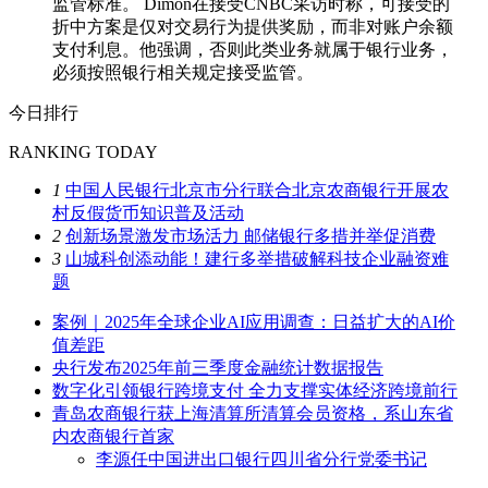
监管标准。 Dimon在接受CNBC采访时称，可接受的
折中方案是仅对交易行为提供奖励，而非对账户余额
支付利息。他强调，否则此类业务就属于银行业务，
必须按照银行相关规定接受监管。
今日排行
RANKING TODAY
1
中国人民银行北京市分行联合北京农商银行开展农
村反假货币知识普及活动
2
创新场景激发市场活力 邮储银行多措并举促消费
3
山城科创添动能！建行多举措破解科技企业融资难
题
案例｜2025年全球企业AI应用调查：日益扩大的AI价
值差距
央行发布2025年前三季度金融统计数据报告
数字化引领银行跨境支付 全力支撑实体经济跨境前行
青岛农商银行获上海清算所清算会员资格，系山东省
内农商银行首家
李源任中国进出口银行四川省分行党委书记