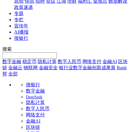
原创
快讯
招聘
会议
江湖
理财
福利汇
金视点
数据解读
政策速递
专题
专栏
宣传年
AI播报
搜银行
搜索
数字金融
稳定币
隐私计算
数字人民币
网络支付
金融AI
区块
链
金融云
物联网
金融安全
银行业数字金融创新成果展
Bank
帮
全部
搜银行
数字金融
DeepSeek
隐私计算
数字人民币
网络支付
金融AI
区块链