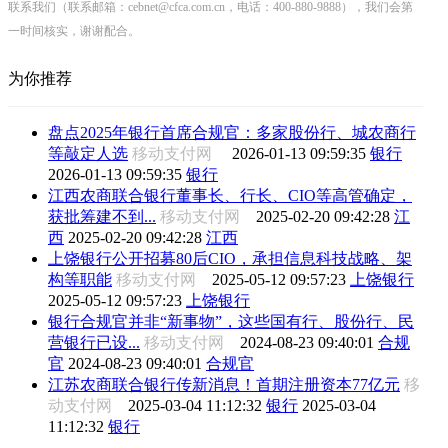
联系我们（联系邮箱：cebnet@cfca.com.cn，电话：400-880-9888），我们会第
一时间核实，谢谢配合。
为你推荐
盘点2025年银行首席合规官：多家股份行、城农商行
等敲定人选
移动支付网
2026-01-13 09:59:35
银行
2026-01-13 09:59:35
银行
江西农商联合银行董事长、行长、CIO等高管确定，
获批筹建不到...
移动支付网
2025-02-20 09:42:28
江
西
2025-02-20 09:42:28
江西
上饶银行公开招募80后CIO，承担信息科技战略、架
构等职能
移动支付网
2025-05-12 09:57:23
上饶银行
2025-05-12 09:57:23
上饶银行
银行合规官并非“新事物”，这些国有行、股份行、民
营银行已设...
移动支付网
2024-08-23 09:40:01
合规
官
2024-08-23 09:40:01
合规官
江苏农商联合银行传新消息！首期注册资本77亿元
移
动支付网
2025-03-04 11:12:32
银行
2025-03-04
11:12:32
银行