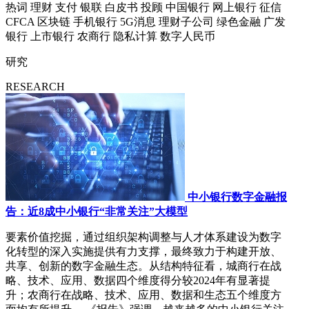
热词
理财
支付
银联
白皮书
投顾
中国银行
网上银行
征信
CFCA
区块链
手机银行
5G消息
理财子公司
绿色金融
广发
银行
上市银行
农商行
隐私计算
数字人民币
研究
RESEARCH
中小银行数字金融报
告：近8成中小银行“非常关注”大模型
要素价值挖掘，通过组织架构调整与人才体系建设为数字
化转型的深入实施提供有力支撑，最终致力于构建开放、
共享、创新的数字金融生态。从结构特征看，城商行在战
略、技术、应用、数据四个维度得分较2024年有显著提
升；农商行在战略、技术、应用、数据和生态五个维度方