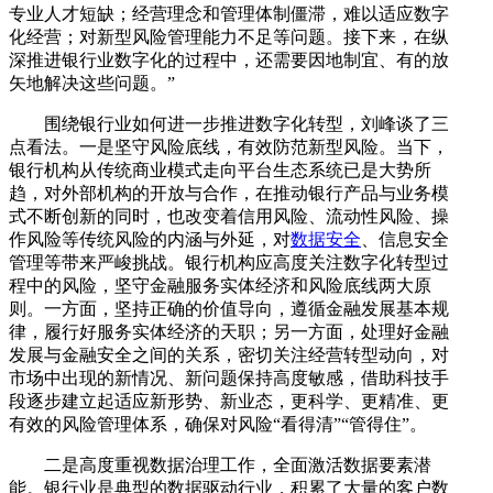
专业人才短缺；经营理念和管理体制僵滞，难以适应数字
化经营；对新型风险管理能力不足等问题。接下来，在纵
深推进银行业数字化的过程中，还需要因地制宜、有的放
矢地解决这些问题。”
围绕银行业如何进一步推进数字化转型，刘峰谈了三
点看法。一是坚守风险底线，有效防范新型风险。当下，
银行机构从传统商业模式走向平台生态系统已是大势所
趋，对外部机构的开放与合作，在推动银行产品与业务模
式不断创新的同时，也改变着信用风险、流动性风险、操
作风险等传统风险的内涵与外延，对
数据安全
、信息安全
管理等带来严峻挑战。银行机构应高度关注数字化转型过
程中的风险，坚守金融服务实体经济和风险底线两大原
则。一方面，坚持正确的价值导向，遵循金融发展基本规
律，履行好服务实体经济的天职；另一方面，处理好金融
发展与金融安全之间的关系，密切关注经营转型动向，对
市场中出现的新情况、新问题保持高度敏感，借助科技手
段逐步建立起适应新形势、新业态，更科学、更精准、更
有效的风险管理体系，确保对风险“看得清”“管得住”。
二是高度重视数据治理工作，全面激活数据要素潜
能。银行业是典型的数据驱动行业，积累了大量的客户数