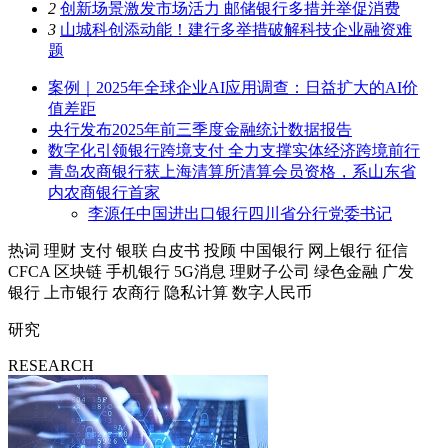
2
创新场景激发市场活力 邮储银行多措并举促消费
3
山城科创添动能！建行多举措破解科技企业融资难
题
案例｜2025年全球企业AI应用调查：日益扩大的AI价
值差距
央行发布2025年前三季度金融统计数据报告
数字化引领银行跨境支付 全力支撑实体经济跨境前行
青岛农商银行获上海清算所清算会员资格，系山东省
内农商银行首家
李源任中国进出口银行四川省分行党委书记
热词
理财
支付
银联
白皮书
投顾
中国银行
网上银行
征信
CFCA
区块链
手机银行
5G消息
理财子公司
绿色金融
广发
银行
上市银行
农商行
隐私计算
数字人民币
研究
RESEARCH