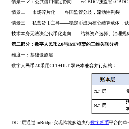
情景一 ✓：公共信用锚定协同——wCBDC/强监管 sCBD
情景二 ：市场碎片化——各国监管分歧，流动性割裂
情景三 ：私营货币主导——稳定币成为核心结算载体，
技术本身无法决定代币化走向——结算资产选择、治理规
第二部分：数字人民币2.0与IMF框架的三维关联分析
维度一：基础设施层
数字人民币2.0采用CLT+DLT 双账本兼容并行架构：
DLT 层通过 mBridge 实现跨境多边央行
数字货币
平台的单