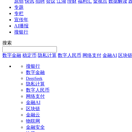
原创
快讯
招聘
会议
江湖
理财
福利汇
金视点
数据解读
专题
专栏
宣传年
AI播报
搜银行
搜索
数字金融
稳定币
隐私计算
数字人民币
网络支付
金融AI
区块
搜银行
数字金融
DeepSeek
隐私计算
数字人民币
网络支付
金融AI
区块链
金融云
物联网
金融安全