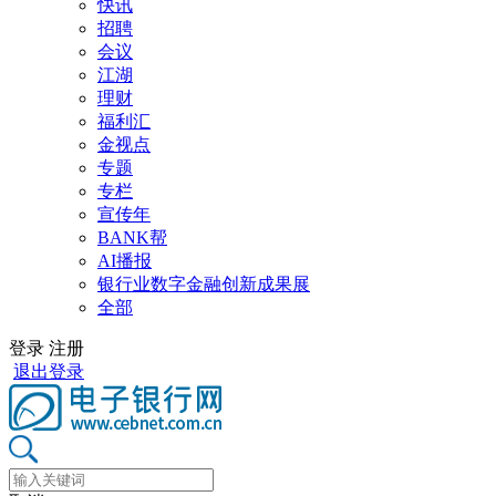
快讯
招聘
会议
江湖
理财
福利汇
金视点
专题
专栏
宣传年
BANK帮
AI播报
银行业数字金融创新成果展
全部
登录
注册
退出登录