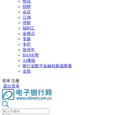
快讯
招聘
会议
江湖
理财
福利汇
金视点
专题
专栏
宣传年
BANK帮
AI播报
银行业数字金融创新成果展
全部
登录
注册
退出登录