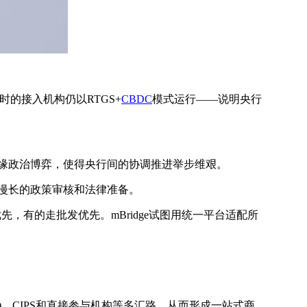
时的接入机构仍以RTGS+
CBDC
模式运行——说明央行
缘政治博弈，使得央行间的协调推进举步维艰。
漫长的政策审核和法律准备。
，有的走批发优先。mBridge试图用统一平台适配所
ge/JISR)、CIPS和直接参与机构等多汇路，从而形成一站式商