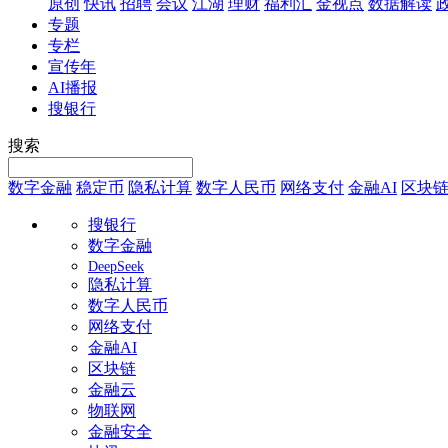
原创
快讯
招聘
会议
江湖
理财
福利汇
金视点
数据解读
专题
专栏
宣传年
AI播报
搜银行
搜索
数字金融
稳定币
隐私计算
数字人民币
网络支付
金融AI
区块
搜银行
数字金融
DeepSeek
隐私计算
数字人民币
网络支付
金融AI
区块链
金融云
物联网
金融安全