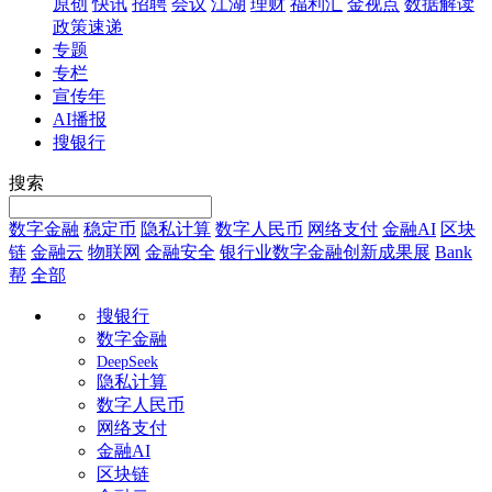
原创
快讯
招聘
会议
江湖
理财
福利汇
金视点
数据解读
政策速递
专题
专栏
宣传年
AI播报
搜银行
搜索
数字金融
稳定币
隐私计算
数字人民币
网络支付
金融AI
区块
链
金融云
物联网
金融安全
银行业数字金融创新成果展
Bank
帮
全部
搜银行
数字金融
DeepSeek
隐私计算
数字人民币
网络支付
金融AI
区块链