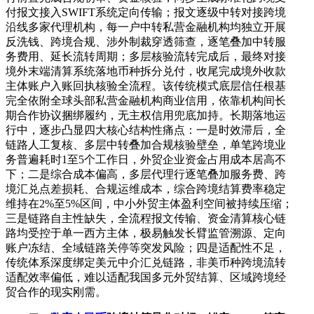
付报文接入SWIFT系统定向传输；报文逐级中转对接跨境
沿线多家代理机构，每一户中转私营金融机构均独立开展
反洗钱、跨境合规、涉外制裁穿透筛查，逐笔叠加中转服
务费用、延长流转周期；多层核验流转完成后，最终对接
境外末端清算系统落地币种拆分兑付，收尾完成境外收款
主体账户入账回执核验全流程。该传统模式底层信任根基
完全依附全球头部私营金融机构商业信用，依靠机构间长
期合作协议捆绑履约，无主权信用兜底加持。长期落地运
行中，逐步凸显四大核心结构性痛点：一是时效滞后，全
链路人工复核、多层中转叠加合规核验壁垒，单笔跨境业
务普遍耗时1至5个工作日，外贸企业资金占用成本居高不
下；二是综合成本偏高，多层代理行逐笔叠加服务费、跨
境汇兑点差损耗、合规运维成本，综合跨境结算费率稳定
维持在2%至5%区间，中小外贸主体盈利空间被持续压缩；
三是链路自主性缺失，全流程报文传输、资金清算核心链
路均受控于单一西方主体，极易触发长臂监管溯源、定向
账户冻结、全域链路关停等突发风险；四是适配性不足，
传统体系深度绑定美元中介汇兑链路，非美币种跨境流转
适配效率偏低，难以适配我国多元外贸结算、区域跨境经
贸合作的现实刚需。