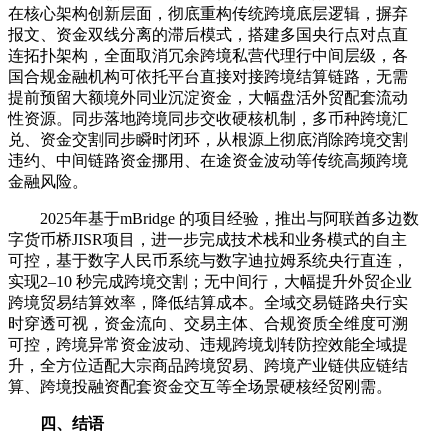
在核心架构创新层面，彻底重构传统跨境底层逻辑，摒弃
报文、资金双线分离的滞后模式，搭建多国央行点对点直
连拓扑架构，全面取消冗余跨境私营代理行中间层级，各
国合规金融机构可依托平台直接对接跨境结算链路，无需
提前预留大额境外同业沉淀资金，大幅盘活外贸配套流动
性资源。同步落地跨境同步交收硬核机制，多币种跨境汇
兑、资金交割同步瞬时闭环，从根源上彻底消除跨境交割
违约、中间链路资金挪用、在途资金波动等传统高频跨境
金融风险。
2025年基于mBridge 的项目经验，推出与阿联酋多边数
字货币桥JISR项目，进一步完成技术栈和业务模式的自主
可控，基于数字人民币系统与数字迪拉姆系统央行直连，
实现2–10 秒完成跨境交割；无中间行，大幅提升外贸企业
跨境贸易结算效率，降低结算成本。全域交易链路央行实
时穿透可视，资金流向、交易主体、合规资质全维度可溯
可控，跨境异常资金波动、违规跨境划转防控效能全域提
升，全方位适配大宗商品跨境贸易、跨境产业链供应链结
算、跨境投融资配套资金交互等全场景硬核经贸刚需。
四、结语