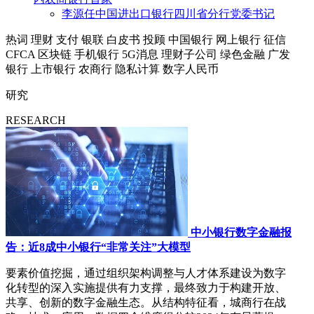
李源任中国进出口银行四川省分行党委书记
热词
理财
支付
银联
白皮书
投顾
中国银行
网上银行
征信
CFCA
区块链
手机银行
5G消息
理财子公司
绿色金融
广发
银行
上市银行
农商行
隐私计算
数字人民币
研究
RESEARCH
中小银行数字金融报
告：近8成中小银行“非常关注”大模型
要素价值挖掘，通过组织架构调整与人才体系建设为数字
化转型的深入实施提供有力支撑，最终致力于构建开放、
共享、创新的数字金融生态。从结构特征看，城商行在战