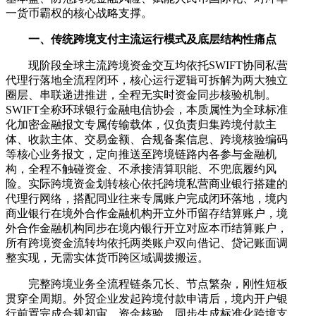
一货币霸权的核心战略支撑。
一、传统跨境支付主流运行模式及底层结构性痛点
现阶段全球主流跨境资金交互均依托SWIFT协同私营
代理行落地全流程闭环，核心运行逻辑可拆解为两大独立
圈层、串联递进推进，全程无实时资金同步核验机制。
SWIFT全称环球银行金融电信协会，本质属性为全球标准
化加密金融报文专属传输载体，仅负责归集跨境付款主
体、收款主体、交易金额、合规备案信息、跨境核验编码
等核心业务报文，定向推送至跨境链路内各参与金融机
构，全程不触碰资金、不承接清算职能、不兜底履约风
险。实际跨境资金划转核心依托跨境私营商业银行搭建的
代理行网络，搭配同业往来专属账户完成闭环落地，境内
商业银行在境外合作金融机构开立外币留存结算账户，境
外合作金融机构同步在境内银行开立对应本币结算账户，
所有跨境资金流转均依托两类账户双向借记、贷记账面调
整实现，无需实体货币跨区域调拨搬运。
完整跨境业务全流程链条冗长、节点繁杂，刚性短板
贯穿全周期。外贸企业发起跨境付款申请后，境内开户银
行前置完成合规初审、资金核验，同步生成标准化跨境支