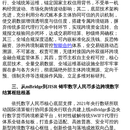
行、全域统筹运维，锚定国家主权信用背书，不受单一机
构经营波动、市场化舆情波动影响；其二，底层技术架构
先进，充分利用分布式账本多主体协同可信的共识机制，
使交易数据增强透明度与信任度，搭建专属跨境链路，摒
弃传统多层代理行冗余中转环节，实现跨境资金流转、合
规报文核验同步闭环，达成交易即结算、秒级终局确权；
其三，全域合规深度适配，可内嵌标准化反洗钱、反恐怖
融资、涉外跨境制裁管控
智能合约
体系，全交易链路动态
溯源、不可篡改、权责可溯，无缝对接国内外双循环跨境
金融合规监管体系；其四，货币主权自主全程可控，核心
底层技术、全量交易数据、全域运维基础设施全部牢牢掌
握在参与各方央行，彻底隔绝外部主体跨境溯源、定向干
预、强制关停等违规操作风险。立足多维对标研判。
三、从mBridge到JISR 铸牢数字人民币多边跨境数字
结算枢纽根基
依托数字人民币核心底层支撑，2021年央行数研所联
动国际清算银行协同多国央行联合共建上线mBridge多边央
行数字货币跨境桥梁平台，针对性破解传统SWIFT代理行
体系全链条短板，打造多边适配、高效普惠、安全可控的
新型跨境数字核心枢纽，创新价值与落地成效双向凸显。