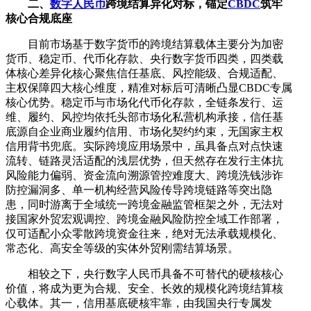
二、
数字人民币
跨境结算异化对标，锚定
CBDC
筑牢
核心合规底座
目前市场基于数字货币的跨境结算载体主要分为加密
货币、稳定币、代币化存款、央行数字货币四类，四类载
体核心差异化核心聚焦信任基底、风控能级、合规适配、
主权保障四大核心维度，精准对标后可清晰凸显CBDC专属
核心优势。稳定币与市场化代币化存款，全链条发行、运
维、履约、风控均依托头部市场化私营机构承接，信任基
底源自企业商业履约信用、市场化契约约束，无国家主权
信用背书兜底。实际跨境应用场景中，虽具备点对点快速
流转、链路灵活适配的浅层优势，但天然存在发行主体抗
风险能力偏弱、资金流向溯源管控难度大、跨境洗钱涉诈
防控漏洞多、单一机构经营风险传导跨境链路等突出隐
患，同时游离于全域统一跨境金融监管框架之外，无法对
接国家外贸宏观调控、跨境金融风险防控全域工作部署，
仅可适配小众零散跨境资金往来，绝对无法承载规模化、
常态化、高安全等级的实体外贸刚需结算场景。
相较之下，央行数字人民币具备不可替代的硬核核心
价值，将成为更为合规、安全、长效的规模化跨境结算核
心载体。其一，信用基底硬核牢靠，由我国央行专属发