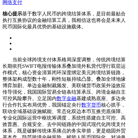
网络支付
核心提示
基于数字人民币的跨境结算体系，是目前最贴合
执行互换协议的金融结算工具，我相信这也将会是未来人
民币国际化最具优势的基础设施载体。
当前全球跨境支付体系格局深度调整，传统跨境结算
长期依托SWIFT电报传输体系叠加境外私营代理行双层运
作模式，核心资金清算闭环深度绑定美元跨境结算链路，
整体架构成型数十年，刚性短板持续凸显。叠加全球地缘
博弈加剧、单边金融制裁频发、美联储货币政策外溢效应
传导强化，我国国际贸易全链条结算承压、跨境金融自主
可控风险攀升。立足国内
数字金融
基建成熟底座、多边央
行合作扎实布局优势，我国锚定央行
数字货币
核心抓手，
联动全域基础设施赋能、常态化双边本币互换兜底保障、
专业化国际运营中枢统筹调度，系统性搭建自主可控、高
效普惠、合规安全、去中间链路的中国式现代化跨境支付
体系，既是破解传统体系痛点的务实举措，更是稳固外贸
基本盘、防范跨境金融风险、赋能人民币国际化、对冲单