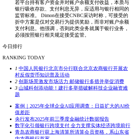
若平台持有客户资金并对账户余额支付收益，本质与
银行吸收存款、支付利息无异，应适用与银行相同的
监管标准。 Dimon在接受CNBC采访时称，可接受的
折中方案是仅对交易行为提供奖励，而非对账户余额
支付利息。他强调，否则此类业务就属于银行业务，
必须按照银行相关规定接受监管。
今日排行
RANKING TODAY
1
中国人民银行北京市分行联合北京农商银行开展农
村反假货币知识普及活动
2
创新场景激发市场活力 邮储银行多措并举促消费
3
山城科创添动能！建行多举措破解科技企业融资难
题
案例｜2025年全球企业AI应用调查：日益扩大的AI价
值差距
央行发布2025年前三季度金融统计数据报告
数字化引领银行跨境支付 全力支撑实体经济跨境前行
青岛农商银行获上海清算所清算会员资格，系山东省
内农商银行首家