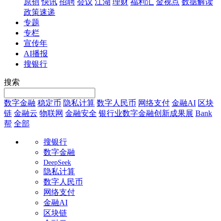
原创
快讯
招聘
会议
江湖
理财
福利汇
金视点
数据解读
政策速递
专题
专栏
宣传年
AI播报
搜银行
搜索
数字金融
稳定币
隐私计算
数字人民币
网络支付
金融AI
区块
链
金融云
物联网
金融安全
银行业数字金融创新成果展
Bank
帮
全部
搜银行
数字金融
DeepSeek
隐私计算
数字人民币
网络支付
金融AI
区块链