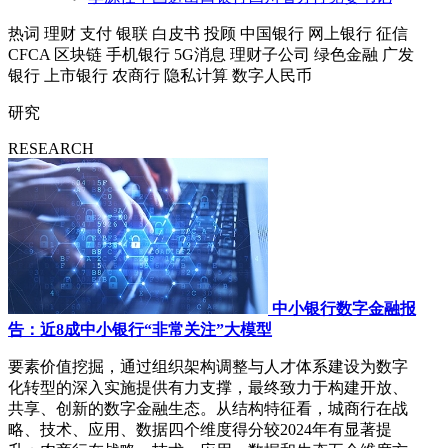
热词
理财
支付
银联
白皮书
投顾
中国银行
网上银行
征信
CFCA
区块链
手机银行
5G消息
理财子公司
绿色金融
广发
银行
上市银行
农商行
隐私计算
数字人民币
研究
RESEARCH
中小银行数字金融报
告：近8成中小银行“非常关注”大模型
要素价值挖掘，通过组织架构调整与人才体系建设为数字
化转型的深入实施提供有力支撑，最终致力于构建开放、
共享、创新的数字金融生态。从结构特征看，城商行在战
略、技术、应用、数据四个维度得分较2024年有显著提