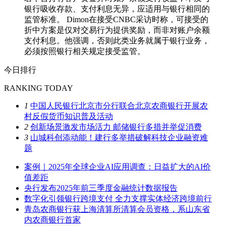
银行吸收存款、支付利息无异，应适用与银行相同的
监管标准。 Dimon在接受CNBC采访时称，可接受的
折中方案是仅对交易行为提供奖励，而非对账户余额
支付利息。他强调，否则此类业务就属于银行业务，
必须按照银行相关规定接受监管。
今日排行
RANKING TODAY
1
中国人民银行北京市分行联合北京农商银行开展农
村反假货币知识普及活动
2
创新场景激发市场活力 邮储银行多措并举促消费
3
山城科创添动能！建行多举措破解科技企业融资难
题
案例｜2025年全球企业AI应用调查：日益扩大的AI价
值差距
央行发布2025年前三季度金融统计数据报告
数字化引领银行跨境支付 全力支撑实体经济跨境前行
青岛农商银行获上海清算所清算会员资格，系山东省
内农商银行首家