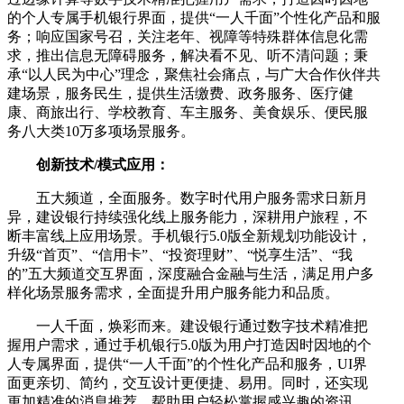
的个人专属手机银行界面，提供“一人千面”个性化产品和服
务；响应国家号召，关注老年、视障等特殊群体信息化需
求，推出信息无障碍服务，解决看不见、听不清问题；秉
承“以人民为中心”理念，聚焦社会痛点，与广大合作伙伴共
建场景，服务民生，提供生活缴费、政务服务、医疗健
康、商旅出行、学校教育、车主服务、美食娱乐、便民服
务八大类10万多项场景服务。
创新技术/模式应用：
五大频道，全面服务。数字时代用户服务需求日新月
异，建设银行持续强化线上服务能力，深耕用户旅程，不
断丰富线上应用场景。手机银行5.0版全新规划功能设计，
升级“首页”、“信用卡”、“投资理财”、“悦享生活”、“我
的”五大频道交互界面，深度融合金融与生活，满足用户多
样化场景服务需求，全面提升用户服务能力和品质。
一人千面，焕彩而来。建设银行通过数字技术精准把
握用户需求，通过手机银行5.0版为用户打造因时因地的个
人专属界面，提供“一人千面”的个性化产品和服务，UI界
面更亲切、简约，交互设计更便捷、易用。同时，还实现
更加精准的消息推荐，帮助用户轻松掌握感兴趣的资讯，