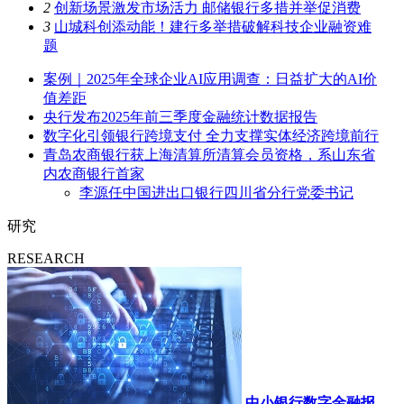
2
创新场景激发市场活力 邮储银行多措并举促消费
3
山城科创添动能！建行多举措破解科技企业融资难
题
案例｜2025年全球企业AI应用调查：日益扩大的AI价
值差距
央行发布2025年前三季度金融统计数据报告
数字化引领银行跨境支付 全力支撑实体经济跨境前行
青岛农商银行获上海清算所清算会员资格，系山东省
内农商银行首家
李源任中国进出口银行四川省分行党委书记
研究
RESEARCH
中小银行数字金融报