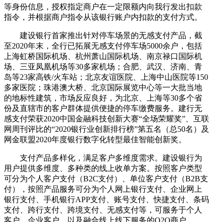
等身份信息，授权指定商户在一定限额内向我行发出扣款
指令，并根据商户指令从该银行账户内扣款的支付方式。
建设银行首家推出针对停车场景的无感支付产品，截
至2020年末，全行已拓展无感支付停车场5000余户，包括
上海虹桥国际机场、杭州萧山国际机场、南京禄口国际机
场、三亚凤凰机场等30多家机场；合肥、武汉、济南、青
岛等23家高铁/火车站；北京友谊医院、上海中山医院等150
多家医院；珠港澳大桥、北京国际展览中心等一大批当地
的地标性建筑，市场反应良好，为北京、上海等30多个省
份及直辖市的客户群体提供便捷的停车缴费服务。建行无
感支付荣获2020中国金融科技创新大赛“全场荣耀奖”、互联
网周刊评比的“2020银行业创新排行榜”第五名（总50名）及
网金联盟2020年度银行数字化转型最佳智能创新奖。
支付产品多样化，满足客户多维度需求。建设银行为
用户提供多维度、多种类的线上收单方案。按照客户类型
可分为个人客户支付（B2C支付）、单位客户支付（B2B支
付），按照产品服务可分为个人网上银行支付、企业网上
银行支付、手机银行APP支付、账号支付、快捷支付、条码
支付、跨行支付、跨境支付、无感支付等，可服务于个人
客户、企业客户，以及融合线上线下服务的O2O商户。