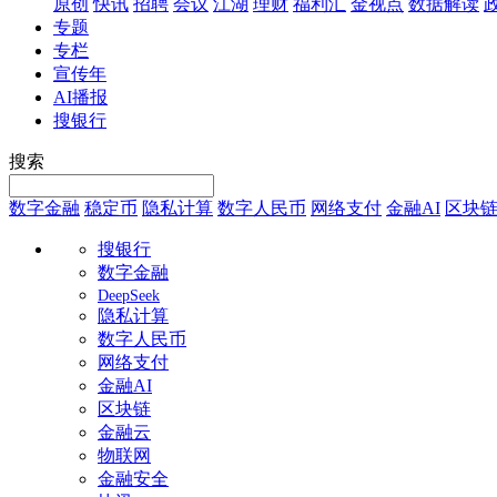
原创
快讯
招聘
会议
江湖
理财
福利汇
金视点
数据解读
专题
专栏
宣传年
AI播报
搜银行
搜索
数字金融
稳定币
隐私计算
数字人民币
网络支付
金融AI
区块
搜银行
数字金融
DeepSeek
隐私计算
数字人民币
网络支付
金融AI
区块链
金融云
物联网
金融安全