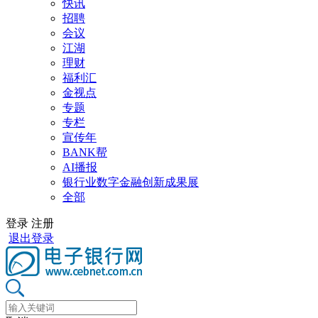
快讯
招聘
会议
江湖
理财
福利汇
金视点
专题
专栏
宣传年
BANK帮
AI播报
银行业数字金融创新成果展
全部
登录
注册
退出登录