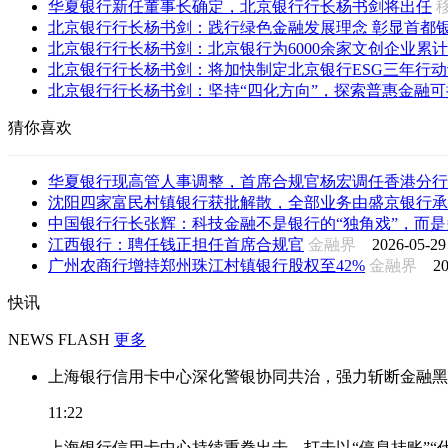
华夏银行新任董事长确定，北京银行行长杨书剑将出任
北京银行行长杨书剑：践行绿色金融发展理念 彰显首都银行
北京银行行长杨书剑：北京银行为6000余家文创企业累计发
北京银行行长杨书剑：将加快制定北京银行ESG三年行动计
北京银行行长杨书剑：坚持“四化方向”，探索普惠金融可
猜你喜欢
华夏银行现高管人事调整，首席合规官杨宏调任香港分行
沈阳四家富民村镇银行获批解散，全部业务由盛京银行承
中国银行行长张辉：科技金融不是银行的“独角戏”，而是多
江西银行：聘任钱正担任首席合规官
金融界
2026-05-29
广州农商行增持郑州珠江村镇银行股权至42%
金融界
20
快讯
NEWS FLASH
更多
上海银行信用卡中心深化警银协同共治，强力斩断金融黑
11:22
上海银行信用卡中心持续重拳出击，打击以“停息挂账”“