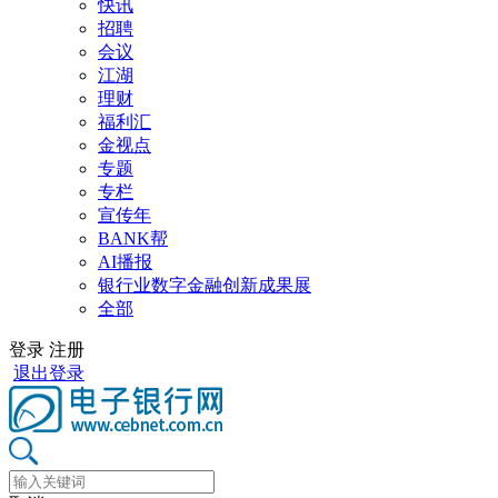
快讯
招聘
会议
江湖
理财
福利汇
金视点
专题
专栏
宣传年
BANK帮
AI播报
银行业数字金融创新成果展
全部
登录
注册
退出登录