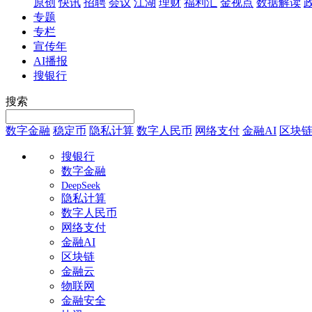
原创
快讯
招聘
会议
江湖
理财
福利汇
金视点
数据解读
专题
专栏
宣传年
AI播报
搜银行
搜索
数字金融
稳定币
隐私计算
数字人民币
网络支付
金融AI
区块
搜银行
数字金融
DeepSeek
隐私计算
数字人民币
网络支付
金融AI
区块链
金融云
物联网
金融安全