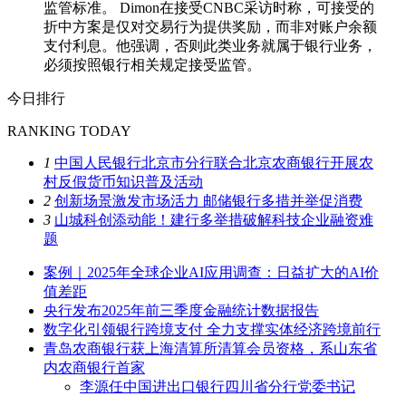
监管标准。 Dimon在接受CNBC采访时称，可接受的
折中方案是仅对交易行为提供奖励，而非对账户余额
支付利息。他强调，否则此类业务就属于银行业务，
必须按照银行相关规定接受监管。
今日排行
RANKING TODAY
1
中国人民银行北京市分行联合北京农商银行开展农
村反假货币知识普及活动
2
创新场景激发市场活力 邮储银行多措并举促消费
3
山城科创添动能！建行多举措破解科技企业融资难
题
案例｜2025年全球企业AI应用调查：日益扩大的AI价
值差距
央行发布2025年前三季度金融统计数据报告
数字化引领银行跨境支付 全力支撑实体经济跨境前行
青岛农商银行获上海清算所清算会员资格，系山东省
内农商银行首家
李源任中国进出口银行四川省分行党委书记