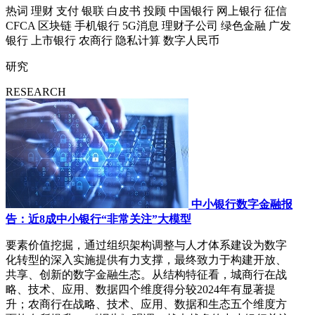
热词
理财
支付
银联
白皮书
投顾
中国银行
网上银行
征信
CFCA
区块链
手机银行
5G消息
理财子公司
绿色金融
广发
银行
上市银行
农商行
隐私计算
数字人民币
研究
RESEARCH
中小银行数字金融报
告：近8成中小银行“非常关注”大模型
要素价值挖掘，通过组织架构调整与人才体系建设为数字
化转型的深入实施提供有力支撑，最终致力于构建开放、
共享、创新的数字金融生态。从结构特征看，城商行在战
略、技术、应用、数据四个维度得分较2024年有显著提
升；农商行在战略、技术、应用、数据和生态五个维度方