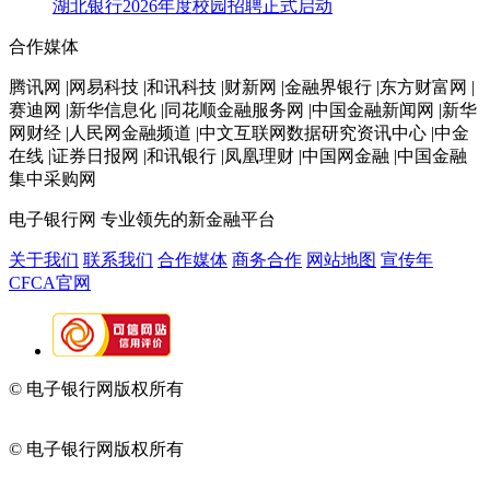
湖北银行2026年度校园招聘正式启动
合作媒体
腾讯网 |网易科技 |和讯科技 |财新网 |金融界银行 |东方财富网 |
赛迪网 |新华信息化 |同花顺金融服务网 |中国金融新闻网 |新华
网财经 |人民网金融频道 |中文互联网数据研究资讯中心 |中金
在线 |证券日报网 |和讯银行 |凤凰理财 |中国网金融 |中国金融
集中采购网
电子银行网
专业领先的新金融平台
关于我们
联系我们
合作媒体
商务合作
网站地图
宣传年
CFCA官网
© 电子银行网版权所有
京ICP备05045998号-2
京公网安备
11010202009082
© 电子银行网版权所有
京ICP备05045998号-2
京公网安备
11010202009082