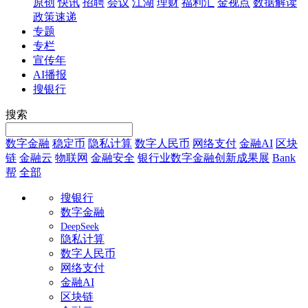
原创
快讯
招聘
会议
江湖
理财
福利汇
金视点
数据解读
政策速递
专题
专栏
宣传年
AI播报
搜银行
搜索
数字金融
稳定币
隐私计算
数字人民币
网络支付
金融AI
区块
链
金融云
物联网
金融安全
银行业数字金融创新成果展
Bank
帮
全部
搜银行
数字金融
DeepSeek
隐私计算
数字人民币
网络支付
金融AI
区块链