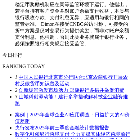
稳定币奖励机制应在同等监管环境下运行。他指出，
若平台持有客户资金并对账户余额支付收益，本质与
银行吸收存款、支付利息无异，应适用与银行相同的
监管标准。 Dimon在接受CNBC采访时称，可接受的
折中方案是仅对交易行为提供奖励，而非对账户余额
支付利息。他强调，否则此类业务就属于银行业务，
必须按照银行相关规定接受监管。
今日排行
RANKING TODAY
1
中国人民银行北京市分行联合北京农商银行开展农
村反假货币知识普及活动
2
创新场景激发市场活力 邮储银行多措并举促消费
3
山城科创添动能！建行多举措破解科技企业融资难
题
案例｜2025年全球企业AI应用调查：日益扩大的AI价
值差距
央行发布2025年前三季度金融统计数据报告
数字化引领银行跨境支付 全力支撑实体经济跨境前行