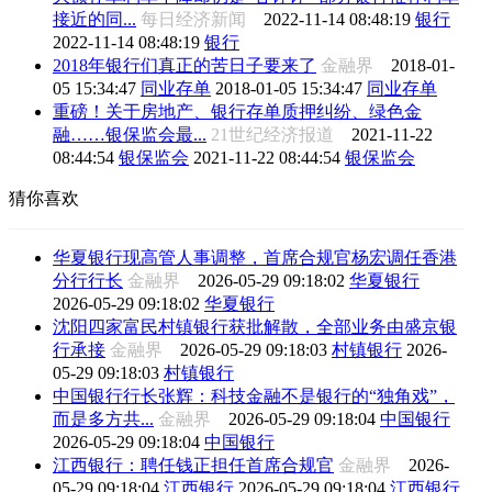
接近的同...
每日经济新闻
2022-11-14 08:48:19
银行
2022-11-14 08:48:19
银行
2018年银行们真正的苦日子要来了
金融界
2018-01-
05 15:34:47
同业存单
2018-01-05 15:34:47
同业存单
重磅！关于房地产、银行存单质押纠纷、绿色金
融……银保监会最...
21世纪经济报道
2021-11-22
08:44:54
银保监会
2021-11-22 08:44:54
银保监会
猜你喜欢
华夏银行现高管人事调整，首席合规官杨宏调任香港
分行行长
金融界
2026-05-29 09:18:02
华夏银行
2026-05-29 09:18:02
华夏银行
沈阳四家富民村镇银行获批解散，全部业务由盛京银
行承接
金融界
2026-05-29 09:18:03
村镇银行
2026-
05-29 09:18:03
村镇银行
中国银行行长张辉：科技金融不是银行的“独角戏”，
而是多方共...
金融界
2026-05-29 09:18:04
中国银行
2026-05-29 09:18:04
中国银行
江西银行：聘任钱正担任首席合规官
金融界
2026-
05-29 09:18:04
江西银行
2026-05-29 09:18:04
江西银行