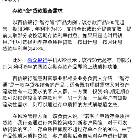
存款“变”贷款迎合需求
以百信银行“智存通”产品为例，该存款产品500元起
售，期限3年，年利率为4%，支持全部或部分提前支取，提
前支取部分改按活期存款利率付息。如果只是临时用钱，
用户也可选择办理存单质押贷款，按日计息，按月还息，
贷款年利率为4.8%。
此外，
微众银行
手机APP显示，该行50元起存、期限分
别为3年和5年的两款定期存款产品即将上线质押功能。
百信银行智慧财富事业部相关业务负责人介绍，“智存
通”是一款存贷相结合的产品，适合既有理财需求又对资产
流动性有一定要求的客户人群。一方面，投资3年期定期存
款可以锁定较高的存款利率；另一方面，一旦客户有短期
流动性需求，则可以通过存单质押的方式解燃眉之急。
在风险管控方面，该负责人说：“若客户申请存单质押
贷款，我行会通过行内风控策略判断客户风险。对于可发
放贷款的客户，存单质押额度不超过存单本金的90%。由于
产品性质为质押贷款，客户逾期后会自动对存单进行提前