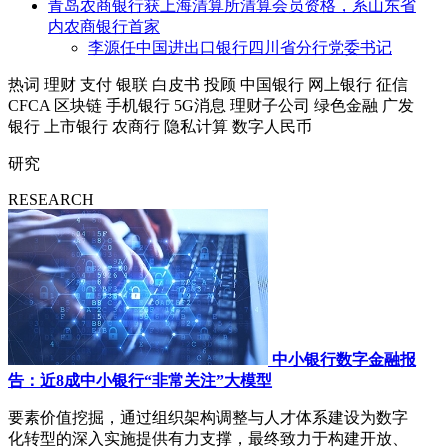
青岛农商银行获上海清算所清算会员资格，系山东省
内农商银行首家
李源任中国进出口银行四川省分行党委书记
热词
理财
支付
银联
白皮书
投顾
中国银行
网上银行
征信
CFCA
区块链
手机银行
5G消息
理财子公司
绿色金融
广发
银行
上市银行
农商行
隐私计算
数字人民币
研究
RESEARCH
中小银行数字金融报
告：近8成中小银行“非常关注”大模型
要素价值挖掘，通过组织架构调整与人才体系建设为数字
化转型的深入实施提供有力支撑，最终致力于构建开放、