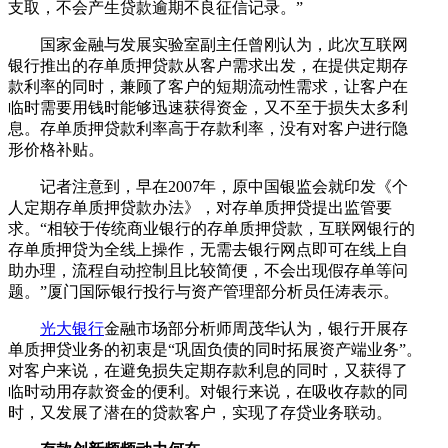
支取，不会产生贷款逾期不良征信记录。”
国家金融与发展实验室副主任曾刚认为，此次互联网
银行推出的存单质押贷款从客户需求出发，在提供定期存
款利率的同时，兼顾了客户的短期流动性需求，让客户在
临时需要用钱时能够迅速获得资金，又不至于损失太多利
息。存单质押贷款利率高于存款利率，没有对客户进行隐
形价格补贴。
记者注意到，早在2007年，原中国银监会就印发《个
人定期存单质押贷款办法》，对存单质押贷提出监管要
求。“相较于传统商业银行的存单质押贷款，互联网银行的
存单质押贷为全线上操作，无需去银行网点即可在线上自
助办理，流程自动控制且比较简便，不会出现假存单等问
题。”厦门国际银行投行与资产管理部分析员任涛表示。
光大银行
金融市场部分析师周茂华认为，银行开展存
单质押贷业务的初衷是“巩固负债的同时拓展资产端业务”。
对客户来说，在避免损失定期存款利息的同时，又获得了
临时动用存款资金的便利。对银行来说，在吸收存款的同
时，又发展了潜在的贷款客户，实现了存贷业务联动。