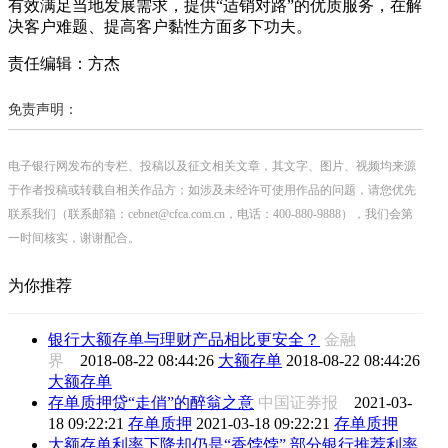
有效满足当地发展需求，提供“适销对路”的优质服务，在解
决客户难题、提高客户黏性方面多下功夫。
责任编辑：方杰
免责声明：
电子银行网发布的专栏、投稿以及征文相关文章，其文字、图片、视频均来源
于作者投稿或转载自相关作品方；如涉及未经许可使用作品的问题，请您优先
联系我们（联系邮箱：cebnet@cfca.com.cn，电话：400-880-9888），我们会第
一时间核实，谢谢配合。
为你推荐
银行大额存单与理财产品相比更安全？
金融
界
2018-08-22 08:44:26
大额存单
2018-08-22 08:44:26
大额存单
存单质押贷“走俏”的醉翁之意
中国证券报
2021-03-
18 09:22:21
存单质押
2021-03-18 09:22:21
存单质押
大额存单利率下降却仍是“香饽饽” 部分银行推荐利率