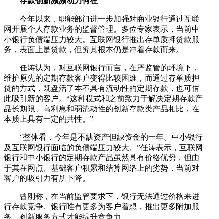
存款创新频频动力何在
今年以来，职能部门进一步加强对商业银行通过互联
网开展个人存款业务的监督管理。多位专家表示，当前中
小银行负债端压力较大。互联网银行推出存单质押贷款服
务，表面上是贷款，但究其根本仍是冲着存款而来。
任涛认为，对互联网银行而言，在严监管的环境下，
维护原先的定期存款客户变得比较困难，而通过存单质押
贷的方式，既盘活了本不具有流动性的定期存款，也可借
此吸引新的客户。“这种模式和之前致力于解决定期存款产
品长期限、高利息和弱流动性的创新存款类产品相比，在
本质上具有一定的共性。”
“整体看，今年是不缺资产但缺资金的一年。中小银行
及互联网银行面临的负债端压力较大。”任涛表示，互联网
银行和中小银行的定期存款产品虽然具有价格优势，但由
于其在网点、基础客户积累和结算网络上的劣势，当前对
客户的吸引力有所下降。
曾刚称，在当前监管要求下，银行无法通过价格来进
行存款竞争。银行唯有更多为客户着想，推出更多附加服
务、创新服务方式才能提升竞争力。