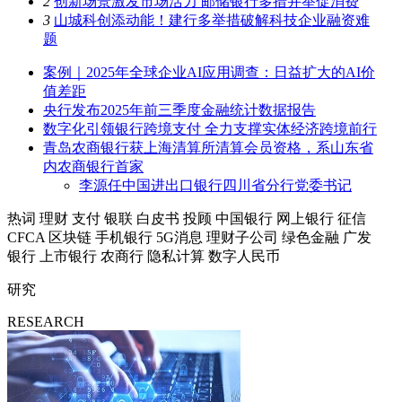
2
创新场景激发市场活力 邮储银行多措并举促消费
3
山城科创添动能！建行多举措破解科技企业融资难
题
案例｜2025年全球企业AI应用调查：日益扩大的AI价
值差距
央行发布2025年前三季度金融统计数据报告
数字化引领银行跨境支付 全力支撑实体经济跨境前行
青岛农商银行获上海清算所清算会员资格，系山东省
内农商银行首家
李源任中国进出口银行四川省分行党委书记
热词
理财
支付
银联
白皮书
投顾
中国银行
网上银行
征信
CFCA
区块链
手机银行
5G消息
理财子公司
绿色金融
广发
银行
上市银行
农商行
隐私计算
数字人民币
研究
RESEARCH