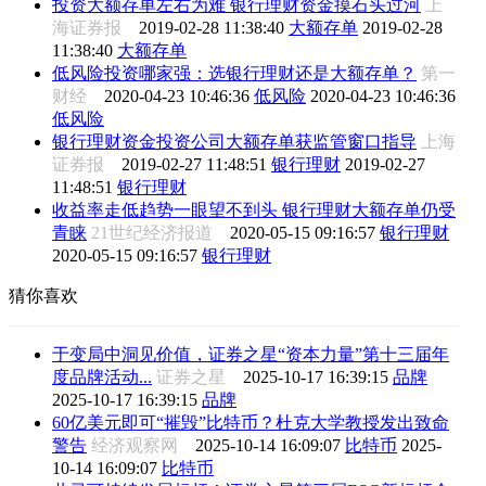
投资大额存单左右为难 银行理财资金摸石头过河
上
海证券报
2019-02-28 11:38:40
大额存单
2019-02-28
11:38:40
大额存单
低风险投资哪家强：选银行理财还是大额存单？
第一
财经
2020-04-23 10:46:36
低风险
2020-04-23 10:46:36
低风险
银行理财资金投资公司大额存单获监管窗口指导
上海
证券报
2019-02-27 11:48:51
银行理财
2019-02-27
11:48:51
银行理财
收益率走低趋势一眼望不到头 银行理财大额存单仍受
青睐
21世纪经济报道
2020-05-15 09:16:57
银行理财
2020-05-15 09:16:57
银行理财
猜你喜欢
于变局中洞见价值，证券之星“资本力量”第十三届年
度品牌活动...
证券之星
2025-10-17 16:39:15
品牌
2025-10-17 16:39:15
品牌
60亿美元即可“摧毁”比特币？杜克大学教授发出致命
警告
经济观察网
2025-10-14 16:09:07
比特币
2025-
10-14 16:09:07
比特币