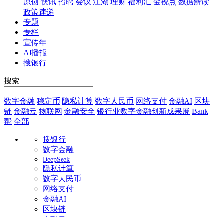
原创
快讯
招聘
会议
江湖
理财
福利汇
金视点
数据解读
政策速递
专题
专栏
宣传年
AI播报
搜银行
搜索
数字金融
稳定币
隐私计算
数字人民币
网络支付
金融AI
区块
链
金融云
物联网
金融安全
银行业数字金融创新成果展
Bank
帮
全部
搜银行
数字金融
DeepSeek
隐私计算
数字人民币
网络支付
金融AI
区块链