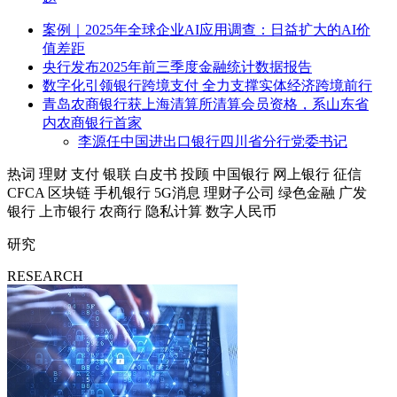
案例｜2025年全球企业AI应用调查：日益扩大的AI价
值差距
央行发布2025年前三季度金融统计数据报告
数字化引领银行跨境支付 全力支撑实体经济跨境前行
青岛农商银行获上海清算所清算会员资格，系山东省
内农商银行首家
李源任中国进出口银行四川省分行党委书记
热词
理财
支付
银联
白皮书
投顾
中国银行
网上银行
征信
CFCA
区块链
手机银行
5G消息
理财子公司
绿色金融
广发
银行
上市银行
农商行
隐私计算
数字人民币
研究
RESEARCH