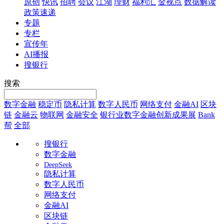
原创
快讯
招聘
会议
江湖
理财
福利汇
金视点
数据解读
政策速递
专题
专栏
宣传年
AI播报
搜银行
搜索
数字金融
稳定币
隐私计算
数字人民币
网络支付
金融AI
区块
链
金融云
物联网
金融安全
银行业数字金融创新成果展
Bank
帮
全部
搜银行
数字金融
DeepSeek
隐私计算
数字人民币
网络支付
金融AI
区块链