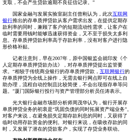
支取，不会产生贷款逾期不良征信记录。”
国家金融与发展实验室副主任曾刚认为，此次
互联网
银行
推出的存单质押贷款从客户需求出发，在提供定期存
款利率的同时，兼顾了客户的短期流动性需求，让客户在
临时需要用钱时能够迅速获得资金，又不至于损失太多利
息。存单质押贷款利率高于存款利率，没有对客户进行隐
形价格补贴。
记者注意到，早在2007年，原中国银监会就印发《个
人定期存单质押贷款办法》，对存单质押贷提出监管要
求。“相较于传统商业银行的存单质押贷款，
互联网银行
的
存单质押贷为全线上操作，无需去银行网点即可在线上自
助办理，流程自动控制且比较简便，不会出现假存单等问
题。”厦门国际银行投行与资产管理部分析员任涛表示。
光大银行金融市场部分析师周茂华认为，银行开展存
单质押贷业务的初衷是“巩固负债的同时拓展资产端业务”。
对客户来说，在避免损失定期存款利息的同时，又获得了
临时动用存款资金的便利。对银行来说，在吸收存款的同
时，又发展了潜在的贷款客户，实现了存贷业务联动。