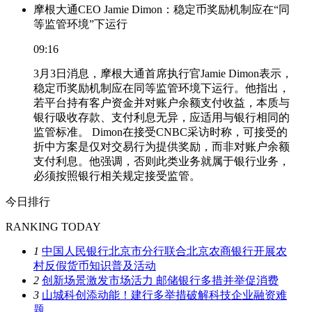
摩根大通CEO Jamie Dimon：稳定币奖励机制应在“同
等监管环境”下运行
09:16
3月3日消息，摩根大通首席执行官Jamie Dimon表示，
稳定币奖励机制应在同等监管环境下运行。他指出，
若平台持有客户资金并对账户余额支付收益，本质与
银行吸收存款、支付利息无异，应适用与银行相同的
监管标准。 Dimon在接受CNBC采访时称，可接受的
折中方案是仅对交易行为提供奖励，而非对账户余额
支付利息。他强调，否则此类业务就属于银行业务，
必须按照银行相关规定接受监管。
今日排行
RANKING TODAY
1
中国人民银行北京市分行联合北京农商银行开展农
村反假货币知识普及活动
2
创新场景激发市场活力 邮储银行多措并举促消费
3
山城科创添动能！建行多举措破解科技企业融资难
题