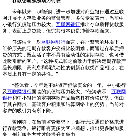
存款创新频频动力何在
今年以来，职能部门进一步加强对商业银行通过互联
网开展个人存款业务的监督管理。多位专家表示，当前中
小银行负债端压力较大。
互联网银行
推出存单质押贷款服
务，表面上是贷款，但究其根本仍是冲着存款而来。
任涛认为，对
互联网银行
而言，在严监管的环境下，
维护原先的定期存款客户变得比较困难，而通过存单质押
贷的方式，既盘活了本不具有流动性的定期存款，也可借
此吸引新的客户。“这种模式和之前致力于解决定期存款产
品长期限、高利息和弱流动性的创新存款类产品相比，在
本质上具有一定的共性。”
“整体看，今年是不缺资产但缺资金的一年。中小银行
及
互联网银行
面临的负债端压力较大。”任涛表示，
互联网
银行
和中小银行的定期存款产品虽然具有价格优势，但由
于其在网点、基础客户积累和结算网络上的劣势，当前对
客户的吸引力有所下降。
曾刚称，在当前监管要求下，银行无法通过价格来进
行存款竞争。银行唯有更多为客户着想，推出更多附加服
务、创新服务方式才能提升竞争力。