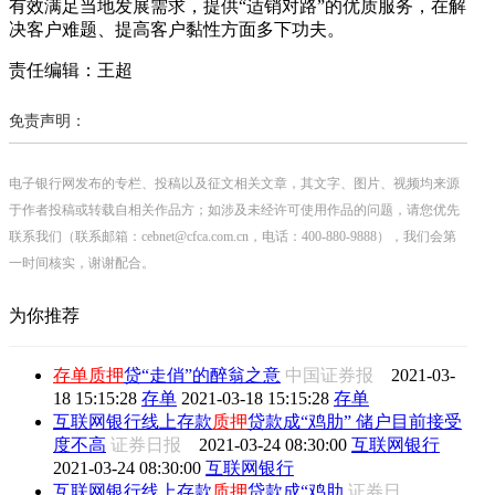
有效满足当地发展需求，提供“适销对路”的优质服务，在解
决客户难题、提高客户黏性方面多下功夫。
责任编辑：王超
免责声明：
电子银行网发布的专栏、投稿以及征文相关文章，其文字、图片、视频均来源
于作者投稿或转载自相关作品方；如涉及未经许可使用作品的问题，请您优先
联系我们（联系邮箱：cebnet@cfca.com.cn，电话：400-880-9888），我们会第
一时间核实，谢谢配合。
为你推荐
存单质押
贷“走俏”的醉翁之意
中国证券报
2021-03-
18 15:15:28
存单
2021-03-18 15:15:28
存单
互联网银行线上存款
质押
贷款成“鸡肋” 储户目前接受
度不高
证券日报
2021-03-24 08:30:00
互联网银行
2021-03-24 08:30:00
互联网银行
互联网银行线上存款
质押
贷款成“鸡肋
证券日