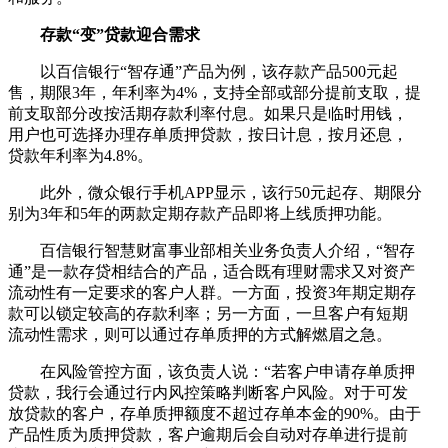
存款“变”贷款迎合需求
以百信银行“智存通”产品为例，该存款产品500元起
售，期限3年，年利率为4%，支持全部或部分提前支取，提
前支取部分改按活期存款利率付息。如果只是临时用钱，
用户也可选择办理存单质押贷款，按日计息，按月还息，
贷款年利率为4.8%。
此外，微众银行手机APP显示，该行50元起存、期限分
别为3年和5年的两款定期存款产品即将上线质押功能。
百信银行智慧财富事业部相关业务负责人介绍，“智存
通”是一款存贷相结合的产品，适合既有理财需求又对资产
流动性有一定要求的客户人群。一方面，投资3年期定期存
款可以锁定较高的存款利率；另一方面，一旦客户有短期
流动性需求，则可以通过存单质押的方式解燃眉之急。
在风险管控方面，该负责人说：“若客户申请存单质押
贷款，我行会通过行内风控策略判断客户风险。对于可发
放贷款的客户，存单质押额度不超过存单本金的90%。由于
产品性质为质押贷款，客户逾期后会自动对存单进行提前