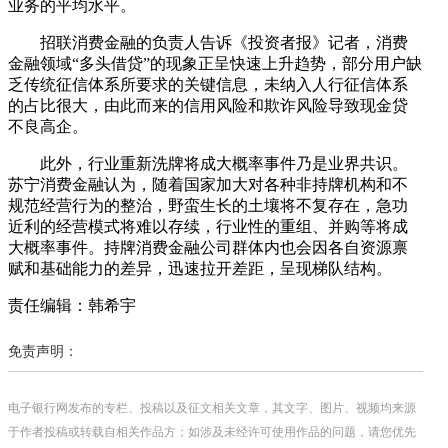
业务的平均水平。
招联消费金融的负责人告诉《投资者报》记者，消费
金融领域“多头借贷”的现象正呈快速上升趋势，部分用户缺
乏传统征信体系所要求的关键信息，未纳入人行征信体系
的占比很大，由此而来的信用风险和欺诈风险导致现金贷
不良高企。
此外，行业重新洗牌将成大概率事件乃是业界共识。
苏宁消费金融认为，随着国家加大对各种非持牌机构和不
规范经营行为的整治，野蛮生长的土壤将不复存在，急功
近利的经营模式将难以存续，行业性的重组、并购等将成
大概率事件。持牌消费金融公司群体内也会因各自资源禀
赋和基础能力的差异，迅速拉开差距，呈现梯队结构。
责任编辑：韩希宇
免责声明：
电子银行网发布的专栏、投稿以及征文相关文章，其文字、图片、视频均来源
于作者投稿或转载自相关作品方；如涉及未经许可使用作品的问题，请您优先