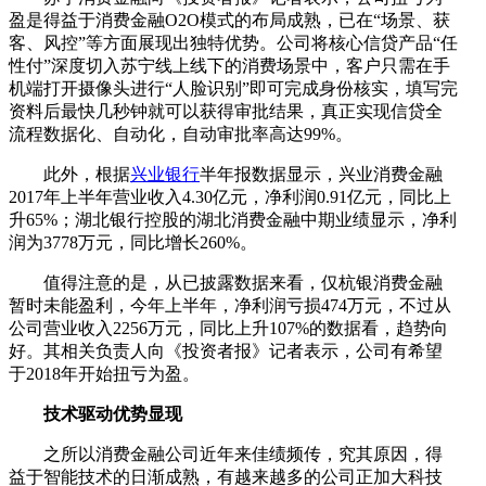
盈是得益于消费金融O2O模式的布局成熟，已在“场景、获
客、风控”等方面展现出独特优势。公司将核心信贷产品“任
性付”深度切入苏宁线上线下的消费场景中，客户只需在手
机端打开摄像头进行“人脸识别”即可完成身份核实，填写完
资料后最快几秒钟就可以获得审批结果，真正实现信贷全
流程数据化、自动化，自动审批率高达99%。
此外，根据
兴业银行
半年报数据显示，兴业消费金融
2017年上半年营业收入4.30亿元，净利润0.91亿元，同比上
升65%；湖北银行控股的湖北消费金融中期业绩显示，净利
润为3778万元，同比增长260%。
值得注意的是，从已披露数据来看，仅杭银消费金融
暂时未能盈利，今年上半年，净利润亏损474万元，不过从
公司营业收入2256万元，同比上升107%的数据看，趋势向
好。其相关负责人向《投资者报》记者表示，公司有希望
于2018年开始扭亏为盈。
技术驱动优势显现
之所以消费金融公司近年来佳绩频传，究其原因，得
益于智能技术的日渐成熟，有越来越多的公司正加大科技