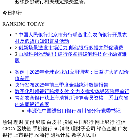
必须按照银行相关规定接受监管。
今日排行
RANKING TODAY
1
中国人民银行北京市分行联合北京农商银行开展农
村反假货币知识普及活动
2
创新场景激发市场活力 邮储银行多措并举促消费
3
山城科创添动能！建行多举措破解科技企业融资难
题
案例｜2025年全球企业AI应用调查：日益扩大的AI价
值差距
央行发布2025年前三季度金融统计数据报告
数字化引领银行跨境支付 全力支撑实体经济跨境前行
青岛农商银行获上海清算所清算会员资格，系山东省
内农商银行首家
李源任中国进出口银行四川省分行党委书记
热词
理财
支付
银联
白皮书
投顾
中国银行
网上银行
征信
CFCA
区块链
手机银行
5G消息
理财子公司
绿色金融
广发
银行
上市银行
农商行
隐私计算
数字人民币