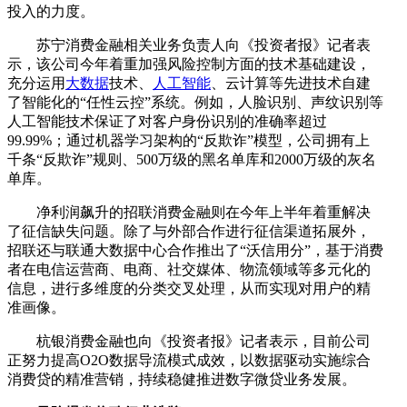
投入的力度。
苏宁消费金融相关业务负责人向《投资者报》记者表
示，该公司今年着重加强风险控制方面的技术基础建设，
充分运用
大数据
技术、
人工智能
、云计算等先进技术自建
了智能化的“任性云控”系统。例如，人脸识别、声纹识别等
人工智能技术保证了对客户身份识别的准确率超过
99.99%；通过机器学习架构的“反欺诈”模型，公司拥有上
千条“反欺诈”规则、500万级的黑名单库和2000万级的灰名
单库。
净利润飙升的招联消费金融则在今年上半年着重解决
了征信缺失问题。除了与外部合作进行征信渠道拓展外，
招联还与联通大数据中心合作推出了“沃信用分”，基于消费
者在电信运营商、电商、社交媒体、物流领域等多元化的
信息，进行多维度的分类交叉处理，从而实现对用户的精
准画像。
杭银消费金融也向《投资者报》记者表示，目前公司
正努力提高O2O数据导流模式成效，以数据驱动实施综合
消费贷的精准营销，持续稳健推进数字微贷业务发展。