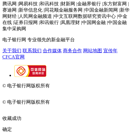
腾讯网 |网易科技 |和讯科技 |财新网 |金融界银行 |东方财富网 |
赛迪网 |新华信息化 |同花顺金融服务网 |中国金融新闻网 |新华
网财经 |人民网金融频道 |中文互联网数据研究资讯中心 |中金
在线 |证券日报网 |和讯银行 |凤凰理财 |中国网金融 |中国金融
集中采购网
电子银行网
专业领先的新金融平台
关于我们
联系我们
合作媒体
商务合作
网站地图
宣传年
CFCA官网
© 电子银行网版权所有
京ICP备05045998号-2
京公网安备
11010202009082
© 电子银行网版权所有
京ICP备05045998号-2
京公网安备
11010202009082
收藏成功
确定