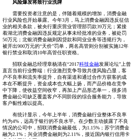
风险爆发将致行业洗牌
需要投资者注意的是，伴随着规模的增加，消费金融
行业风险也开始暴露。今年3月，马上消费金融因违反征信
业的相关条款，被央行重庆营业管理部罚款39万元；紧接
着湖北消费金融因违反规定从事未经批准的业务，被处罚
50万元；北银消费金融则因贷款和同业业务等违规行为，
被开出900万元的“天价”罚单，两名高管则分别被实施12年
银行禁业和取消10年高管任职资格。
招联金融总经理章杨清在“2017
科技金融
发展论坛”上曾
直言当前行业弊端：行业激烈竞争导致共债风险凸显，客
户不良率和流失率提升，自有渠道和通过合作方获客的成
本在不断提升，资金成本也大幅上扬，而产品价格在竞争
中下降，使收益空间收窄，再加上产品形态单一，很多消
费金融公司缺乏覆盖客户不同阶段的综合服务能力，导致
客户黏性难以提高。
有统计显示，今年上半年，消费金融行业整体不良率
约为4%，远高于银行的不良水平。在少数主动披露了不良
情况的公司中，招联消费金融最低，为1.15%；苏宁消费金
融为2.1%；兴业消费金融则为2.11%，接近国内银行信用卡