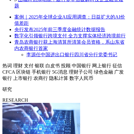
题
案例｜2025年全球企业AI应用调查：日益扩大的AI价
值差距
央行发布2025年前三季度金融统计数据报告
数字化引领银行跨境支付 全力支撑实体经济跨境前行
青岛农商银行获上海清算所清算会员资格，系山东省
内农商银行首家
李源任中国进出口银行四川省分行党委书记
热词
理财
支付
银联
白皮书
投顾
中国银行
网上银行
征信
CFCA
区块链
手机银行
5G消息
理财子公司
绿色金融
广发
银行
上市银行
农商行
隐私计算
数字人民币
研究
RESEARCH