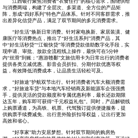
江西银行聚焦消费者“衣食住行”的核心需求，围绕供给
与消费两端，构建了全层次、多渠道、全方位的产品矩
阵，形成“四好系列”特色产品体系。针对不同客群需求，推
出差异化信贷产品，满足了双节期间的多元消费需求。
“好生活”焕新日常消费。针对家电换新、家居装潢、健
康医疗等消费热点，推出了“好生活系列”消费产品，其
中“好生活秒贷”“江银快贷”等消费贷款借助数字化手段，实
现申请、审批、放款全流程线上操作，最快可在5分钟
内“丝滑”到账；“惠游赣鄱”文旅信用卡为日常出行的消费者
提供各类立减优惠、影音会员折扣、分期付款优惠等权
益，有效降低消费成本，让品质生活轻松可及。
“好旅途”护航双节出行。针对消费者汽车大额消费需
求，“好旅途车贷”与本地汽车经销商及新能源车企强强携
手，提供灵活的贷款额度和专属优惠利率，最长还款期限
达五年，购车即可获得“千元权益礼包”。同时，产品解锁线
上购票通道，为高铁、机票、代驾预订提供便捷服务，提
供购票手续费减免、出行意外险折扣等权益，让出行更加
高效和省心。
“好享家”助力安居梦想。针对双节期间的购房热