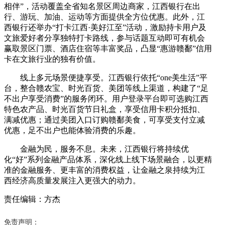
相伴”，活动覆盖全省知名景区周边商家，江西银行在出
行、游玩、加油、运动等方面提供全方位优惠。此外，江
西银行还举办“打卡江西·美好江至”活动，激励持卡用户及
文旅爱好者分享独特打卡路线，参与话题互动即可有机会
赢取景区门票、酒店住宿等丰富奖品，凸显“惠游赣鄱”信用
卡在文旅行业的独有价值。
线上多元场景便捷享受。江西银行依托“one美生活”平
台，整合赣农宝、时光百货、美团等线上渠道，构建了“足
不出户享受消费”的服务闭环。用户登录平台即可选购江西
特色农产品、时光百货节日礼盒，享受信用卡积分抵扣、
满减优惠；通过美团入口订购赣鄱美食，可享受支付立减
优惠，足不出户也能体验消费的乐趣。
金融为民，服务不息。未来，江西银行将持续优
化“好”系列金融产品体系，深化线上线下场景融合，以更精
准的金融服务、更丰富的消费权益，让金融之泉持续为江
西经济高质量发展注入更强大的动力。
责任编辑：方杰
免责声明：