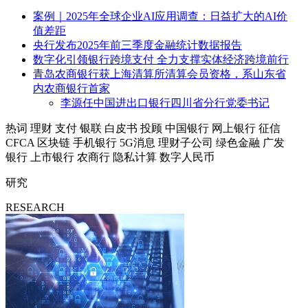
案例｜2025年全球企业AI应用调查：日益扩大的AI价
值差距
央行发布2025年前三季度金融统计数据报告
数字化引领银行跨境支付 全力支撑实体经济跨境前行
青岛农商银行获上海清算所清算会员资格，系山东省
内农商银行首家
李源任中国进出口银行四川省分行党委书记
热词
理财
支付
银联
白皮书
投顾
中国银行
网上银行
征信
CFCA
区块链
手机银行
5G消息
理财子公司
绿色金融
广发
银行
上市银行
农商行
隐私计算
数字人民币
研究
RESEARCH