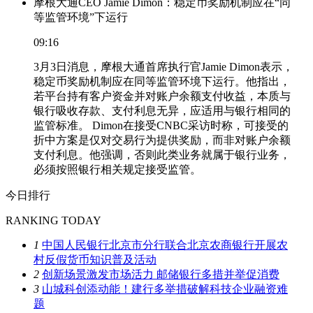
摩根大通CEO Jamie Dimon：稳定币奖励机制应在“同
等监管环境”下运行
09:16
3月3日消息，摩根大通首席执行官Jamie Dimon表示，
稳定币奖励机制应在同等监管环境下运行。他指出，
若平台持有客户资金并对账户余额支付收益，本质与
银行吸收存款、支付利息无异，应适用与银行相同的
监管标准。 Dimon在接受CNBC采访时称，可接受的
折中方案是仅对交易行为提供奖励，而非对账户余额
支付利息。他强调，否则此类业务就属于银行业务，
必须按照银行相关规定接受监管。
今日排行
RANKING TODAY
1
中国人民银行北京市分行联合北京农商银行开展农
村反假货币知识普及活动
2
创新场景激发市场活力 邮储银行多措并举促消费
3
山城科创添动能！建行多举措破解科技企业融资难
题