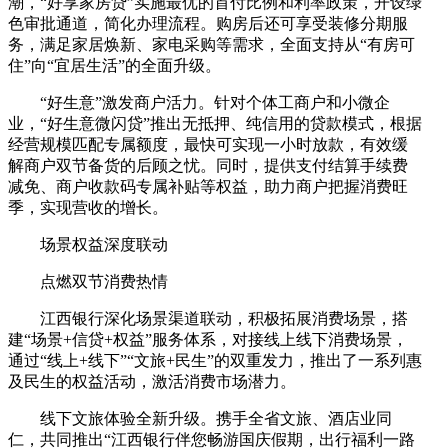
潮，“好享家房贷”实施最优的首付比例和利率政策，开设绿
色审批通道，简化办理流程。购房后还可享受装修分期服
务，满足家居焕新、家电采购等需求，全面支持从“有房可
住”向“宜居生活”的全面升级。
“好生意”激发商户活力。针对个体工商户和小微企
业，“好生意微闪贷”推出无抵押、纯信用的贷款模式，根据
经营规模匹配专属额度，最快可实现一小时放款，有效缓
解商户双节备货的后顾之忧。同时，提供支付结算手续费
减免、商户收款码专属补贴等权益，助力商户把握消费旺
季，实现营收的增长。
场景权益深度联动
点燃双节消费热情
江西银行深化场景渠道联动，积极拓展消费场景，搭
建“场景+信贷+权益”服务体系，对接线上线下消费场景，
通过“线上+线下”“文旅+民生”的双重发力，推出了一系列惠
及民生的权益活动，激活消费市场潜力。
线下文旅体验全新升级。携手全省文旅、酒店业同
仁，共同推出“江西银行伴您畅游国庆假期，出行福利一路