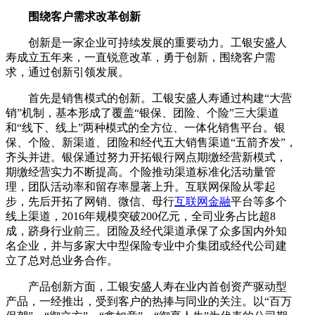
围绕客户需求改革创新
创新是一家企业可持续发展的重要动力。工银安盛人
寿成立五年来，一直锐意改革，勇于创新，围绕客户需
求，通过创新引领发展。
首先是销售模式的创新。工银安盛人寿通过构建“大营
销”机制，基本形成了覆盖“银保、团险、个险”三大渠道
和“线下、线上”两种模式的全方位、一体化销售平台。银
保、个险、新渠道、团险和经代五大销售渠道“五箭齐发”，
齐头并进。银保通过努力开拓银行网点期缴经营新模式，
期缴经营实力不断提高。个险推动渠道标准化活动量管
理，团队活动率和留存率显著上升。互联网保险从零起
步，先后开拓了网销、微信、母行
互联网金融
平台等多个
线上渠道，2016年规模突破200亿元，全司业务占比超8
成，跻身行业前三。团险及经代渠道承保了众多国内外知
名企业，并与多家大中型保险专业中介集团或经代公司建
立了总对总业务合作。
产品创新方面，工银安盛人寿在业内首创资产驱动型
产品，一经推出，受到客户的热捧与同业的关注。以“百万