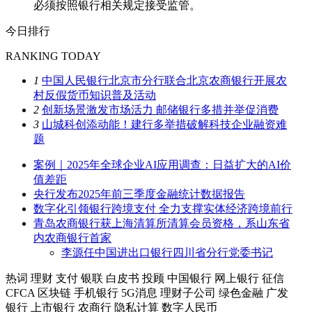
必须按照银行相关规定接受监管。
今日排行
RANKING TODAY
1
中国人民银行北京市分行联合北京农商银行开展农
村反假货币知识普及活动
2
创新场景激发市场活力 邮储银行多措并举促消费
3
山城科创添动能！建行多举措破解科技企业融资难
题
案例｜2025年全球企业AI应用调查：日益扩大的AI价
值差距
央行发布2025年前三季度金融统计数据报告
数字化引领银行跨境支付 全力支撑实体经济跨境前行
青岛农商银行获上海清算所清算会员资格，系山东省
内农商银行首家
李源任中国进出口银行四川省分行党委书记
热词
理财
支付
银联
白皮书
投顾
中国银行
网上银行
征信
CFCA
区块链
手机银行
5G消息
理财子公司
绿色金融
广发
银行
上市银行
农商行
隐私计算
数字人民币