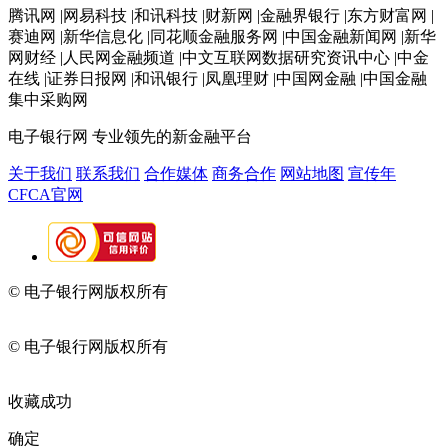
腾讯网 |网易科技 |和讯科技 |财新网 |金融界银行 |东方财富网 |
赛迪网 |新华信息化 |同花顺金融服务网 |中国金融新闻网 |新华
网财经 |人民网金融频道 |中文互联网数据研究资讯中心 |中金
在线 |证券日报网 |和讯银行 |凤凰理财 |中国网金融 |中国金融
集中采购网
电子银行网
专业领先的新金融平台
关于我们
联系我们
合作媒体
商务合作
网站地图
宣传年
CFCA官网
© 电子银行网版权所有
京ICP备05045998号-2
京公网安备
11010202009082
© 电子银行网版权所有
京ICP备05045998号-2
京公网安备
11010202009082
收藏成功
确定