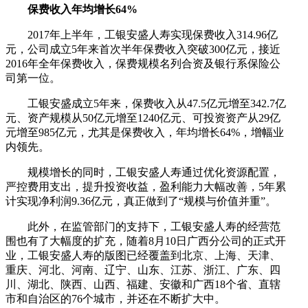
保费收入年均增长64%
2017年上半年，工银安盛人寿实现保费收入314.96亿
元，公司成立5年来首次半年保费收入突破300亿元，接近
2016年全年保费收入，保费规模名列合资及银行系保险公
司第一位。
工银安盛成立5年来，保费收入从47.5亿元增至342.7亿
元、资产规模从50亿元增至1240亿元、可投资资产从29亿
元增至985亿元，尤其是保费收入，年均增长64%，增幅业
内领先。
规模增长的同时，工银安盛人寿通过优化资源配置，
严控费用支出，提升投资收益，盈利能力大幅改善，5年累
计实现净利润9.36亿元，真正做到了“规模与价值并重”。
此外，在监管部门的支持下，工银安盛人寿的经营范
围也有了大幅度的扩充，随着8月10日广西分公司的正式开
业，工银安盛人寿的版图已经覆盖到北京、上海、天津、
重庆、河北、河南、辽宁、山东、江苏、浙江、广东、四
川、湖北、陕西、山西、福建、安徽和广西18个省、直辖
市和自治区的76个城市，并还在不断扩大中。