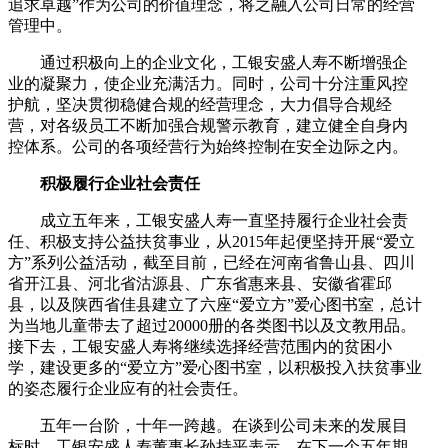
追求卓越”作为公司的价值理念，将之融入公司日常的经营
管理中。
通过积极向上的企业文化，工银安盛人寿不断增强企
业的凝聚力，使企业充满活力。同时，公司十分注重风控
护航，坚决贯彻稳健合规的经营理念，大力倡导合规经
营，对各级员工不断加强合规警示教育，建立健全自身内
控体系。公司的各项经营行为始终控制在安全边际之内。
积极履行企业社会责任
成立五年来，工银安盛人寿一直坚持履行企业社会责
任、积极支持公益扶贫事业，从2015年起便坚持开展“爱立
方”系列公益活动，截至目前，已经在河南省鲁山县、四川
省开江县、河北省沽源县、广东省惠来县、安徽省霍邱
县，以及陕西省佳县建立了六座“爱立方”爱心图书室，总计
为当地儿童带去了超过20000册的各类图书以及文教用品。
接下去，工银安盛人寿将继续选择经营范围内的贫困小
学，建设更多的“爱立方”爱心图书室，以积极投入扶贫事业
的姿态履行企业应有的社会责任。
五年一台阶，十年一跨越。在谈到公司未来的发展目
标时，工银安盛人寿董事长孙持平表示，在下一个五年期