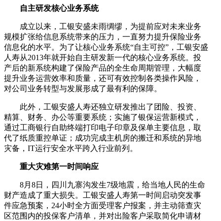
自主研发核心业务系统
成立以来，工银安盛未雨绸缪，为提前应对未来业务
规模扩张给信息系统带来的压力，一直努力提升保险业务
信息化的水平。为了让核心业务系统“自主可控”，工银安盛
人寿从2013年就开始自主研发新一代的核心业务系统。投
产后的新系统构建了保险产品的全生命周期管理，大幅度
提升业务运营效率和质量，还可有效控制各类操作风险，
对公司业务转型与发展形成了最有利的保障。
此外，工银安盛人寿还独立研发推出了团险、投资、
精算、财务、办公等重要系统；实施了银保运营新模式，
通过工商银行自助终端打印电子印章及保单主要信息，取
代了纸质重控单证；成功完成主机房的搬迁和系统的异地
灾备，IT运行安全水平跨入行业前列。
重大灾难第一时间响应
8月8日，四川九寨沟发生7级地震，给当地人民的生命
财产造成了重大损失。工银安盛人寿第一时间启动突发事
件应急预案，24小时全方面受理客户报案，并主动筛查灾
区范围内的投保客户清单，并对出险客户采取简化申请材