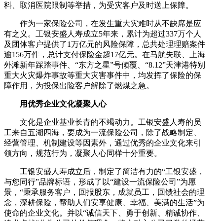
料、取消医院限制等举措，为受灾客户及时送上保障。
作为一家保险公司，在发生重大灾难时从不缺席是应
有之义。工银安盛人寿成立5年来，累计为超过337万个人
及团体客户提供了1万亿元的风险保障，总共处理理赔案件
逾156万件，总计支付保险金超17亿元。在马航失联、上海
外滩新年踩踏事件、“东方之星”号倾覆、“8.12”天津港特别
重大火灾爆炸事故等重大灾害事件中，均发挥了保险的保
障作用，为投保出险客户解除了燃煤之急。
用优秀企业文化凝聚人心
文化是企业基业长青的不竭动力。工银安盛人寿的员
工来自五湖四海，要成为一流保险公司，除了战略制定、
经营管理、机制建设等因素外，通过优秀的企业文化来引
领方向，规范行为，凝聚人心同样十分重要。
工银安盛人寿成立后，制定了简洁有力的“工银安盛，
与您同行”品牌标语，形成了以“建设一流保险公司”为愿
景，“秉承服务客户，回报股东，成就员工，回馈社会的理
念，深耕保险，帮助人们安享健康、幸福、美满的生活”为
使命的企业文化。并以“诚信天下、勇于创新、精诚协作、