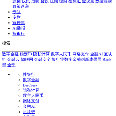
原创
快讯
招聘
会议
江湖
理财
福利汇
金视点
数据解读
政策速递
专题
专栏
宣传年
AI播报
搜银行
搜索
数字金融
稳定币
隐私计算
数字人民币
网络支付
金融AI
区块
链
金融云
物联网
金融安全
银行业数字金融创新成果展
Bank
帮
全部
搜银行
数字金融
DeepSeek
隐私计算
数字人民币
网络支付
金融AI
区块链