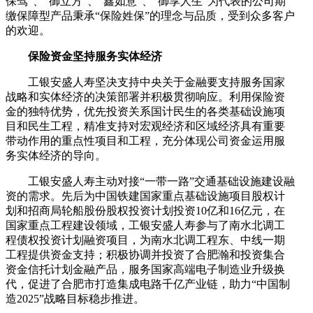
保驾”、“御立方”、“鑫如意”、“御享人生”为代表的公司期
缴保障型产品秉承“保险姓保”的理念与品质，受到众多客户
的欢迎。
保险资金坚持服务实体经济
工银安盛人寿坚决支持中央关于金融要支持服务国家
战略和实体经济的决策部署并积极贯彻响应。利用保险资
金的独特优势，优先投资关系国计民生的各类基础设施项
目和民生工程，精准支持对宏观经济和区域经济具有重要
带动作用的重点性项目和工程，充分体现公司资金运用服
务实体经济的导向。
工银安盛人寿主动对接“一带一路”交通基础设施建设融
资的需求。先后为中国铁建国家重点基础设施项目股权计
划和招商局轮船股份股权投资计划投资10亿和16亿元，在
国家重点工程建设领域，工银安盛人寿参与了南水北调工
程债权投资计划融资项目，为南水北调工程东、中线一期
工程提供资金支持；积极协调并投资了合肥瀚和投资集合
资金信托计划金融产品，服务国家高端电子制造业升级换
代，促进了合肥市打造集成电路千亿产业链，助力“中国制
造2025”战略目标稳步推进。