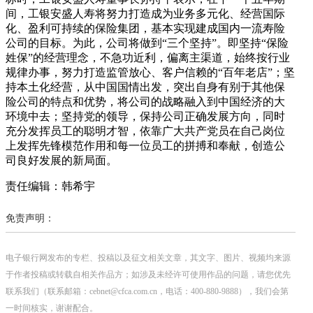
间，工银安盛人寿将努力打造成为业务多元化、经营国际
化、盈利可持续的保险集团，基本实现建成国内一流寿险
公司的目标。为此，公司将做到“三个坚持”。即坚持“保险
姓保”的经营理念，不急功近利，偏离主渠道，始终按行业
规律办事，努力打造监管放心、客户信赖的“百年老店”；坚
持本土化经营，从中国国情出发，突出自身有别于其他保
险公司的特点和优势，将公司的战略融入到中国经济的大
环境中去；坚持党的领导，保持公司正确发展方向，同时
充分发挥员工的聪明才智，依靠广大共产党员在自己岗位
上发挥先锋模范作用和每一位员工的拼搏和奉献，创造公
司良好发展的新局面。
责任编辑：韩希宇
免责声明：
电子银行网发布的专栏、投稿以及征文相关文章，其文字、图片、视频均来源
于作者投稿或转载自相关作品方；如涉及未经许可使用作品的问题，请您优先
联系我们（联系邮箱：cebnet@cfca.com.cn，电话：400-880-9888），我们会第
一时间核实，谢谢配合。