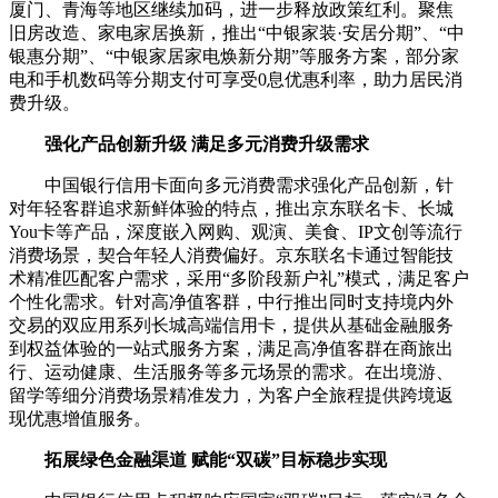
厦门、青海等地区继续加码，进一步释放政策红利。聚焦
旧房改造、家电家居换新，推出“中银家装·安居分期”、“中
银惠分期”、“中银家居家电焕新分期”等服务方案，部分家
电和手机数码等分期支付可享受0息优惠利率，助力居民消
费升级。
强化产品创新升级 满足多元消费升级需求
中国银行信用卡面向多元消费需求强化产品创新，针
对年轻客群追求新鲜体验的特点，推出京东联名卡、长城
You卡等产品，深度嵌入网购、观演、美食、IP文创等流行
消费场景，契合年轻人消费偏好。京东联名卡通过智能技
术精准匹配客户需求，采用“多阶段新户礼”模式，满足客户
个性化需求。针对高净值客群，中行推出同时支持境内外
交易的双应用系列长城高端信用卡，提供从基础金融服务
到权益体验的一站式服务方案，满足高净值客群在商旅出
行、运动健康、生活服务等多元场景的需求。在出境游、
留学等细分消费场景精准发力，为客户全旅程提供跨境返
现优惠增值服务。
拓展绿色金融渠道 赋能“双碳”目标稳步实现