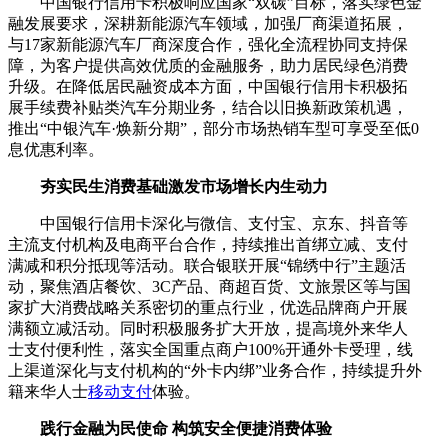
中国银行信用卡积极响应国家“双碳”目标，落实绿色金
融发展要求，深耕新能源汽车领域，加强厂商渠道拓展，
与17家新能源汽车厂商深度合作，强化全流程协同支持保
障，为客户提供高效优质的金融服务，助力居民绿色消费
升级。在降低居民融资成本方面，中国银行信用卡积极拓
展手续费补贴类汽车分期业务，结合以旧换新政策机遇，
推出“中银汽车·焕新分期”，部分市场热销车型可享受至低0
息优惠利率。
夯实民生消费基础激发市场增长内生动力
中国银行信用卡深化与微信、支付宝、京东、抖音等
主流支付机构及电商平台合作，持续推出首绑立减、支付
满减和积分抵现等活动。联合银联开展“锦绣中行”主题活
动，聚焦酒店餐饮、3C产品、商超百货、文旅景区等与国
家扩大消费战略关系密切的重点行业，优选品牌商户开展
满额立减活动。同时积极服务扩大开放，提高境外来华人
士支付便利性，落实全国重点商户100%开通外卡受理，线
上渠道深化与支付机构的“外卡内绑”业务合作，持续提升外
籍来华人士
移动支付
体验。
践行金融为民使命 构筑安全便捷消费体验