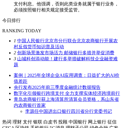
支付利息。他强调，否则此类业务就属于银行业务，
必须按照银行相关规定接受监管。
今日排行
RANKING TODAY
1
中国人民银行北京市分行联合北京农商银行开展农
村反假货币知识普及活动
2
创新场景激发市场活力 邮储银行多措并举促消费
3
山城科创添动能！建行多举措破解科技企业融资难
题
案例｜2025年全球企业AI应用调查：日益扩大的AI价
值差距
央行发布2025年前三季度金融统计数据报告
数字化引领银行跨境支付 全力支撑实体经济跨境前行
青岛农商银行获上海清算所清算会员资格，系山东省
内农商银行首家
李源任中国进出口银行四川省分行党委书记
热词
理财
支付
银联
白皮书
投顾
中国银行
网上银行
征信
CFCA
区块链
手机银行
5G消息
理财子公司
绿色金融
广发