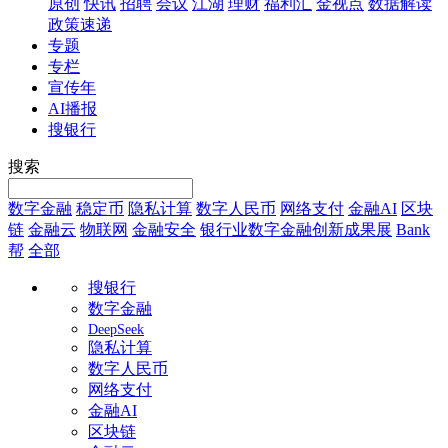
原创
快讯
招聘
会议
江湖
理财
福利汇
金视点
数据解读
政策速递
专题
专栏
宣传年
AI播报
搜银行
搜索
数字金融
稳定币
隐私计算
数字人民币
网络支付
金融AI
区块
链
金融云
物联网
金融安全
银行业数字金融创新成果展
Bank
帮
全部
搜银行
数字金融
DeepSeek
隐私计算
数字人民币
网络支付
金融AI
区块链