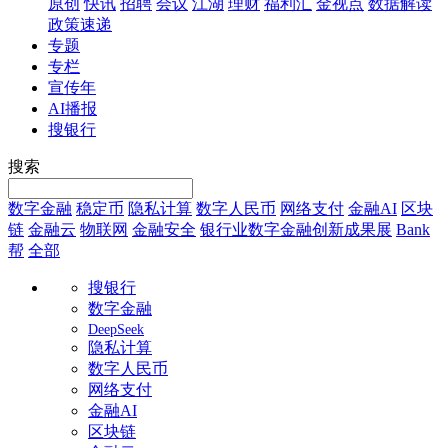
原创
快讯
招聘
会议
江湖
理财
福利汇
金视点
数据解读
政策速递
专题
专栏
宣传年
AI播报
搜银行
搜索
数字金融
稳定币
隐私计算
数字人民币
网络支付
金融AI
区块
链
金融云
物联网
金融安全
银行业数字金融创新成果展
Bank
帮
全部
搜银行
数字金融
DeepSeek
隐私计算
数字人民币
网络支付
金融AI
区块链