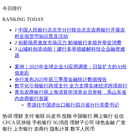
今日排行
RANKING TODAY
1
中国人民银行北京市分行联合北京农商银行开展农
村反假货币知识普及活动
2
创新场景激发市场活力 邮储银行多措并举促消费
3
山城科创添动能！建行多举措破解科技企业融资难
题
案例｜2025年全球企业AI应用调查：日益扩大的AI价
值差距
央行发布2025年前三季度金融统计数据报告
数字化引领银行跨境支付 全力支撑实体经济跨境前行
青岛农商银行获上海清算所清算会员资格，系山东省
内农商银行首家
李源任中国进出口银行四川省分行党委书记
热词
理财
支付
银联
白皮书
投顾
中国银行
网上银行
征信
CFCA
区块链
手机银行
5G消息
理财子公司
绿色金融
广发
银行
上市银行
农商行
隐私计算
数字人民币