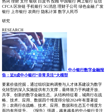
热词
理财
支付
银联
白皮书
投顾
中国银行
网上银行
征信
CFCA
区块链
手机银行
5G消息
理财子公司
绿色金融
广发
银行
上市银行
农商行
隐私计算
数字人民币
研究
RESEARCH
中小银行数字金融报
告：近8成中小银行“非常关注”大模型
要素价值挖掘，通过组织架构调整与人才体系建设为数字
化转型的深入实施提供有力支撑，最终致力于构建开放、
共享、创新的数字金融生态。从结构特征看，城商行在战
略、技术、应用、数据四个维度得分较2024年有显著提
升；农商行在战略、技术、应用、数据和生态五个维度方
面均有所提升。 《报告》强调，越来越多的中小银行关注