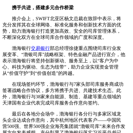
携手共进，搭建多元合作桥梁
推介会上，SWIFT北亚区杨文总裁在致辞中表示，将
充分发挥其在全球网络、标准化服务和创新技术方面的优
势，助力渤海银行打造更加高效、安全的司库管理体系，
不断深化双方在全球司库合作领域的广度和深度。
渤海银行
交易银行
部总经理徐捷重点围绕司库行业发
展变革、“渤银司库”战略框架、特色金融产品进行宣介，他
表示渤海银行将坚持创新驱动、服务至上，以“客户为中
心、科技为驱动、生态为纽带”，助力企业实现资金管理
从“价值守护”到“价值创造”的跨越。
在现场签约环节，渤海银行与7家头部司库服务商成功
签署战略合作协议，多方将携手共进、共建技术生态。此
外，渤海银行与38家来自能源、制造、基建等重点领域的
天津国有企业代表完成司库服务合作意向签约。
最后在各地分会场中，渤海银行各分行与多家区域龙
头企业达成合作意向，其中杭州地区代表客户——中国民
营500强、世界500强企业海亮集团就“渤银司库”未来合作发
展方向发表感想，充分彰显了渤海银行落实习近平总书记