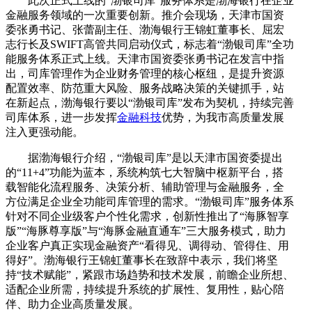
此次正式上线的“渤银司库”服务体系是渤海银行在企业
金融服务领域的一次重要创新。推介会现场，天津市国资
委张勇书记、张蕾副主任、渤海银行王锦虹董事长、屈宏
志行长及SWIFT高管共同启动仪式，标志着“渤银司库”全功
能服务体系正式上线。天津市国资委张勇书记在发言中指
出，司库管理作为企业财务管理的核心枢纽，是提升资源
配置效率、防范重大风险、服务战略决策的关键抓手，站
在新起点，渤海银行要以“渤银司库”发布为契机，持续完善
司库体系，进一步发挥
金融科技
优势，为我市高质量发展
注入更强动能。
据渤海银行介绍，“渤银司库”是以天津市国资委提出
的“11+4”功能为蓝本，系统构筑七大智脑中枢新平台，搭
载智能化流程服务、决策分析、辅助管理与金融服务，全
方位满足企业全功能司库管理的需求。“渤银司库”服务体系
针对不同企业级客户个性化需求，创新性推出了“海豚智享
版”“海豚尊享版”与“海豚金融直通车”三大服务模式，助力
企业客户真正实现金融资产“看得见、调得动、管得住、用
得好”。渤海银行王锦虹董事长在致辞中表示，我们将坚
持“技术赋能”，紧跟市场趋势和技术发展，前瞻企业所想、
适配企业所需，持续提升系统的扩展性、复用性，贴心陪
伴、助力企业高质量发展。