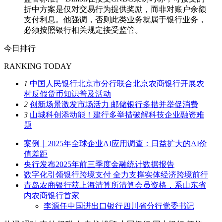
折中方案是仅对交易行为提供奖励，而非对账户余额
支付利息。他强调，否则此类业务就属于银行业务，
必须按照银行相关规定接受监管。
今日排行
RANKING TODAY
1
中国人民银行北京市分行联合北京农商银行开展农
村反假货币知识普及活动
2
创新场景激发市场活力 邮储银行多措并举促消费
3
山城科创添动能！建行多举措破解科技企业融资难
题
案例｜2025年全球企业AI应用调查：日益扩大的AI价
值差距
央行发布2025年前三季度金融统计数据报告
数字化引领银行跨境支付 全力支撑实体经济跨境前行
青岛农商银行获上海清算所清算会员资格，系山东省
内农商银行首家
李源任中国进出口银行四川省分行党委书记