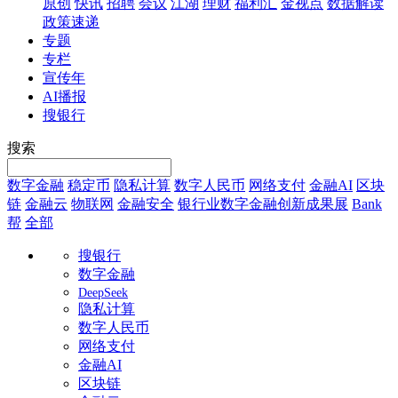
原创
快讯
招聘
会议
江湖
理财
福利汇
金视点
数据解读
政策速递
专题
专栏
宣传年
AI播报
搜银行
搜索
数字金融
稳定币
隐私计算
数字人民币
网络支付
金融AI
区块
链
金融云
物联网
金融安全
银行业数字金融创新成果展
Bank
帮
全部
搜银行
数字金融
DeepSeek
隐私计算
数字人民币
网络支付
金融AI
区块链