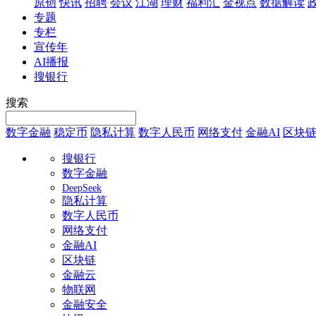
原创
快讯
招聘
会议
江湖
理财
福利汇
金视点
数据解读
专题
专栏
宣传年
AI播报
搜银行
搜索
数字金融
稳定币
隐私计算
数字人民币
网络支付
金融AI
区块
搜银行
数字金融
DeepSeek
隐私计算
数字人民币
网络支付
金融AI
区块链
金融云
物联网
金融安全