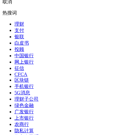
取消
热搜词
理财
支付
银联
白皮书
投顾
中国银行
网上银行
征信
CFCA
区块链
手机银行
5G消息
理财子公司
绿色金融
广发银行
上市银行
农商行
隐私计算