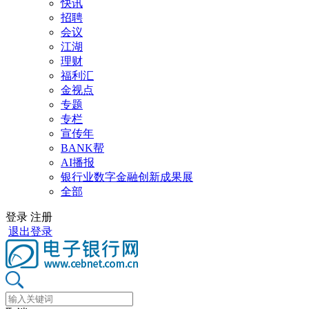
快讯
招聘
会议
江湖
理财
福利汇
金视点
专题
专栏
宣传年
BANK帮
AI播报
银行业数字金融创新成果展
全部
登录
注册
退出登录