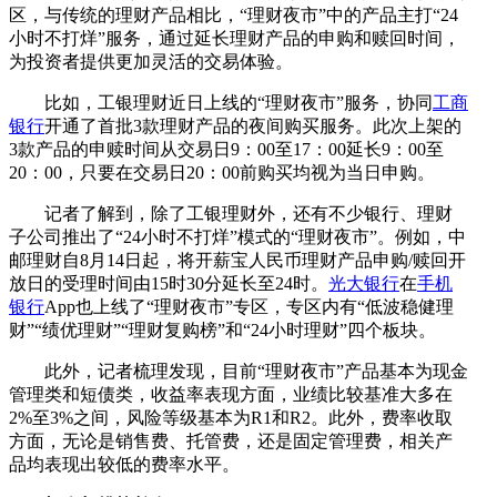
区，与传统的理财产品相比，“理财夜市”中的产品主打“24
小时不打烊”服务，通过延长理财产品的申购和赎回时间，
为投资者提供更加灵活的交易体验。
比如，工银理财近日上线的“理财夜市”服务，协同
工商
银行
开通了首批3款理财产品的夜间购买服务。此次上架的
3款产品的申赎时间从交易日9：00至17：00延长9：00至
20：00，只要在交易日20：00前购买均视为当日申购。
记者了解到，除了工银理财外，还有不少银行、理财
子公司推出了“24小时不打烊”模式的“理财夜市”。例如，中
邮理财自8月14日起，将开薪宝人民币理财产品申购/赎回开
放日的受理时间由15时30分延长至24时。
光大银行
在
手机
银行
App也上线了“理财夜市”专区，专区内有“低波稳健理
财”“绩优理财”“理财复购榜”和“24小时理财”四个板块。
此外，记者梳理发现，目前“理财夜市”产品基本为现金
管理类和短债类，收益率表现方面，业绩比较基准大多在
2%至3%之间，风险等级基本为R1和R2。此外，费率收取
方面，无论是销售费、托管费，还是固定管理费，相关产
品均表现出较低的费率水平。