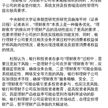
“理财夜市”为理财子公司带来规模增长的同时，对理财
子公司的资金垫付能力、系统支持及投资端流动性管理均
提出较高要求。
中央财经大学证券期货研究所研究员杨海平对《证券
日报》记者表示，“理财夜市”本质上是一种服务优化。“理
财夜市”的推出对于理财产品的流动性提出了更高的要求，
也要求理财子公司的IT系统实现相应功能支持。同时，银
行理财子公司要关注相关业务开展过程中的消费者权益保
护和风险内控情况，避免出现违规展业及损害消费者权益
的情况。
杜阳认为，银行和投资者在参与“理财夜市”过程中，需
要注意如下风险：一是理财子公司在开展“理财夜市”时，应
遵循监管政策，确保业务合规。二是“理财夜市”可能会面临
系统稳定性、网络安全等方面的风险。银行和理财子公司
应加强技术手段，确保“理财夜市”服务顺畅、安全。三
是“理财夜市”可能会吸引更多投资者参与，也应注意风险。
银行和理财子公司应加强投资者教育，提高投资者风险意
识。四是理财产品收益率可能会受到市场利率波动的影
响。银行和理财子公司应密切关注市场动态，合理定价理
财产品，熨平理财产品净值的大幅波动。