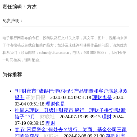
责任编辑：方杰
免责声明：
电子银行网发布的专栏、投稿以及征文相关文章，其文字、图片、视频均来源
于作者投稿或转载自相关作品方；如涉及未经许可使用作品的问题，请您优先
联系我们（联系邮箱：cebnet@cfca.com.cn，电话：400-880-9888），我们会第
一时间核实，谢谢配合。
为你推荐
“理财夜市”成银行理财标配 产品销量和客户满意度双
提升
证券日报
2024-03-04 09:51:18
理财也是
2024-
03-04 09:51:18
理财也是
推周末理财、升级理财夜市 银行、理财子拼“理财新
搭子” 7月...
财联社
2024-07-19 09:39:15
理财
2024-
07-19 09:39:15
理财
春节“闲置资金”何处去？银行、券商、基金公司三家
打响争夺战...
财联社
2024-02-08 09:21:30
存款利率