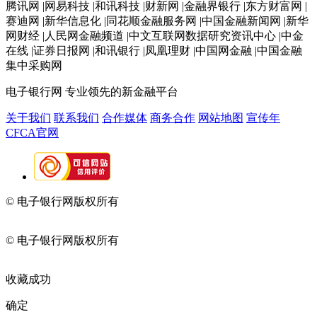
腾讯网 |网易科技 |和讯科技 |财新网 |金融界银行 |东方财富网 |
赛迪网 |新华信息化 |同花顺金融服务网 |中国金融新闻网 |新华
网财经 |人民网金融频道 |中文互联网数据研究资讯中心 |中金
在线 |证券日报网 |和讯银行 |凤凰理财 |中国网金融 |中国金融
集中采购网
电子银行网
专业领先的新金融平台
关于我们
联系我们
合作媒体
商务合作
网站地图
宣传年
CFCA官网
© 电子银行网版权所有
京ICP备05045998号-2
京公网安备
11010202009082
© 电子银行网版权所有
京ICP备05045998号-2
京公网安备
11010202009082
收藏成功
确定