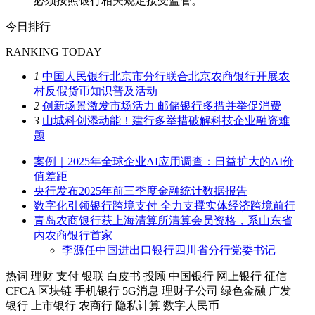
必须按照银行相关规定接受监管。
今日排行
RANKING TODAY
1
中国人民银行北京市分行联合北京农商银行开展农
村反假货币知识普及活动
2
创新场景激发市场活力 邮储银行多措并举促消费
3
山城科创添动能！建行多举措破解科技企业融资难
题
案例｜2025年全球企业AI应用调查：日益扩大的AI价
值差距
央行发布2025年前三季度金融统计数据报告
数字化引领银行跨境支付 全力支撑实体经济跨境前行
青岛农商银行获上海清算所清算会员资格，系山东省
内农商银行首家
李源任中国进出口银行四川省分行党委书记
热词
理财
支付
银联
白皮书
投顾
中国银行
网上银行
征信
CFCA
区块链
手机银行
5G消息
理财子公司
绿色金融
广发
银行
上市银行
农商行
隐私计算
数字人民币