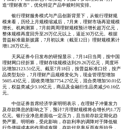
造“理财夜市”，优化特定产品申赎时间安排。
银行理财服务模式与产品创新背景下，从银行理财规
模来看，历经上月规模缩减后，7月来，理财市场再迎规模
增长。机构测算，7月前两周理财规模预计增长超万亿元，
整体规模再度回升至29万亿元以上，逼近30万亿元。根据
普益标准最新披露，7月初以来（截至12日）理财规模累计
增1.28万亿元。
天风证券今日发布的研报显示，7月14日当周，按中国
理财网口径折算，理财存续规模达到29.26万亿元，周度环
比增加2123.51亿元。截至7月18日，按普益标准口径，按产
品类型划分，7月理财产品规模变化为，现金管理型增加
5605.43亿元，固收类增加7754.27亿元，混合类增加50.01亿
元，权益类减少3.10亿元，商品及金融衍生品类减少0.16亿
元。
中信证券首席经济学家明明表示，在理财子冲量发力
及存款降息的影响之下，预计7月理财规模将会增长约1.7万
亿元。银行业净息差面临一定压力，且当前存款定期化趋
势严重。明明称，受此影响，存款利率的调降对于降低银
行负债端成本的作用或有限，存款付息率反而有所抬升，