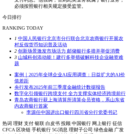
必须按照银行相关规定接受监管。
今日排行
RANKING TODAY
1
中国人民银行北京市分行联合北京农商银行开展农
村反假货币知识普及活动
2
创新场景激发市场活力 邮储银行多措并举促消费
3
山城科创添动能！建行多举措破解科技企业融资难
题
案例｜2025年全球企业AI应用调查：日益扩大的AI价
值差距
央行发布2025年前三季度金融统计数据报告
数字化引领银行跨境支付 全力支撑实体经济跨境前行
青岛农商银行获上海清算所清算会员资格，系山东省
内农商银行首家
李源任中国进出口银行四川省分行党委书记
热词
理财
支付
银联
白皮书
投顾
中国银行
网上银行
征信
CFCA
区块链
手机银行
5G消息
理财子公司
绿色金融
广发