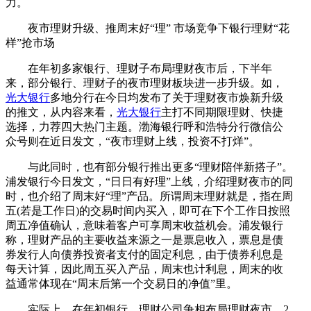
力。
夜市理财升级、推周末好“理” 市场竞争下银行理财“花
样”抢市场
在年初多家银行、理财子布局理财夜市后，下半年
来，部分银行、理财子的夜市理财板块进一步升级。如，
光大银行
多地分行在今日均发布了关于理财夜市焕新升级
的推文，从内容来看，
光大银行
主打不同期限理财、快捷
选择，力荐四大热门主题。渤海银行呼和浩特分行微信公
众号则在近日发文，“夜市理财上线，投资不打烊”。
与此同时，也有部分银行推出更多“理财陪伴新搭子”。
浦发银行今日发文，“日日有好理”上线，介绍理财夜市的同
时，也介绍了周末好“理”产品。所谓周末理财就是，指在周
五(若是工作日)的交易时间内买入，即可在下个工作日按照
周五净值确认，意味着客户可享周末收益机会。浦发银行
称，理财产品的主要收益来源之一是票息收入，票息是债
券发行人向债券投资者支付的固定利息，由于债券利息是
每天计算，因此周五买入产品，周末也计利息，周末的收
益通常体现在“周末后第一个交易日的净值”里。
实际上，在年初银行、理财公司争相布局理财夜市。2