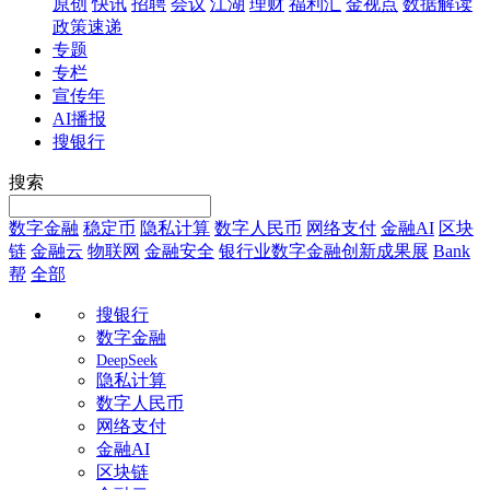
原创
快讯
招聘
会议
江湖
理财
福利汇
金视点
数据解读
政策速递
专题
专栏
宣传年
AI播报
搜银行
搜索
数字金融
稳定币
隐私计算
数字人民币
网络支付
金融AI
区块
链
金融云
物联网
金融安全
银行业数字金融创新成果展
Bank
帮
全部
搜银行
数字金融
DeepSeek
隐私计算
数字人民币
网络支付
金融AI
区块链