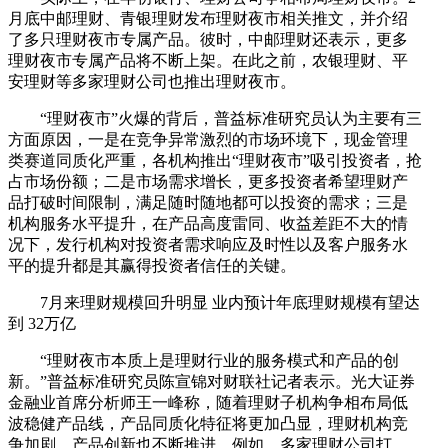
月底中邮理财、青银理财发布理财夜市相关推文，并介绍
了多只理财夜市专属产品。彼时，中邮理财还表示，更多
理财夜市专属产品将不断上架。在此之前，农银理财、平
安理财等多家理财公司也推出理财夜市。
“理财夜市”火爆的背后，普益标准研究员认为主要有三
方面原因，一是在竞争异常激烈的市场环境下，现金管理
类赛道同质化严重，各机构推出“理财夜市”吸引投资者，抢
占市场份额；二是市场需求增长，更多投资者希望理财产
品打破时间限制，满足随时随地都可以投资的需求；三是
机构服务水平提升，在产品高度雷同、收益差距不大的情
况下，发行机构对投资者需求响应及时性以及客户服务水
平的提升都是其赢得投资者信任的关键。
7月来理财规模回升明显 业内预计年底理财规模有望达
到 32万亿
“理财夜市本质上是理财行业的服务模式和产品的创
新。”普益标准研究员陈宣锦对财联社记者表示。光大证券
金融业首席分析师王一峰称，随着理财子机构争相布局低
波稳健产品线，产品同质化特征将更加凸显，理财机构竞
争加剧，产品创新也不断推进，例如，多家理财公司打