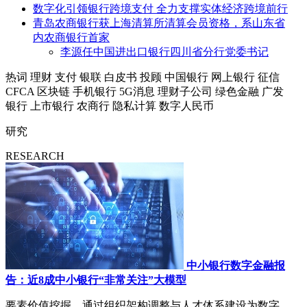
数字化引领银行跨境支付 全力支撑实体经济跨境前行
青岛农商银行获上海清算所清算会员资格，系山东省
内农商银行首家
李源任中国进出口银行四川省分行党委书记
热词
理财
支付
银联
白皮书
投顾
中国银行
网上银行
征信
CFCA
区块链
手机银行
5G消息
理财子公司
绿色金融
广发
银行
上市银行
农商行
隐私计算
数字人民币
研究
RESEARCH
中小银行数字金融报
告：近8成中小银行“非常关注”大模型
要素价值挖掘，通过组织架构调整与人才体系建设为数字