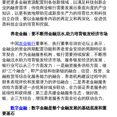
要把更多金融资源配置到各创新领域，以满足科技创新企
业的融资需求；传统商业银行需要发展出垂直向度的产业
知识，以更有效地帮助完成新质生产力的培育壮大和科技
自立自强，要以金融服务内容的再定义和再深化，促进优
质科技企业的培育和挖掘。
养老金融：要不断用金融活水,助力培育银发经济市场
中国
农业银行
董事长、执行董事谷澍在论坛上表示，
金融业的资金跨期配置功能和养老资金安排的周期特征非
常契合，作为金融服务机构，银行需要持续探索，不断用
金融活水助力培育银发经济市场。服务银发经济的发展，
银行业可以从三个方面发力：一是融资服务供给方面，做
好“三个融合”，即产业链和创新链的融合，信贷、投资、金
融租赁等综合化服务能力的融合，养老机构建设过程中的
财务表现评价和发展潜力的评估融合；二是养老金融服务
供给方面要进一步统筹好城乡联动，全力保证养老服务的
延续性和获得感；第三是共建金融服务生态，做好政、
银、企三方结合，增强养老服务方面全社会的联动合力。
数字金融
：数字金融是整个金融发展的基础底座和重
要基石