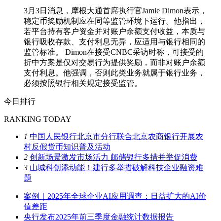
3月3日消息，摩根大通首席执行官Jamie Dimon表示，
稳定币奖励机制应在同等监管环境下运行。他指出，
若平台持有客户资金并对账户余额支付收益，本质与
银行吸收存款、支付利息无异，应适用与银行相同的
监管标准。 Dimon在接受CNBC采访时称，可接受的
折中方案是仅对交易行为提供奖励，而非对账户余额
支付利息。他强调，否则此类业务就属于银行业务，
必须按照银行相关规定接受监管。
今日排行
RANKING TODAY
1
中国人民银行北京市分行联合北京农商银行开展农
村反假货币知识普及活动
2
创新场景激发市场活力 邮储银行多措并举促消费
3
山城科创添动能！建行多举措破解科技企业融资难
题
案例｜2025年全球企业AI应用调查：日益扩大的AI价
值差距
央行发布2025年前三季度金融统计数据报告