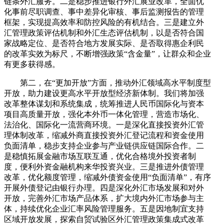
链条外汇服务。二是稳步推进银行外汇展业改革，全面优
化事前尽职调查、事中差异化审核、事后监测报告的管理
框架，实现提高效率和防控风险的有机结合。三是建立外
汇管理政策评估机制和外汇生态评估机制，以是否符合国
家战略定位、是否符合地方发展实际、是否取得惠企利民
的改革实效为标尺，不断增强政策“含金量”，让群众和企业
有更多获得感。
第二，在“更加开放”方面，推动外汇领域高水平制度型
开放，助力建设更高水平开放型经济新体制。我们将加强
改革整体谋划和系统集成，统筹推进人民币国际化与资本
项目高质量开放，强化本外币一体化管理，营造市场化、
法治化、国际化一流营商环境。一是深化直接投资外汇管
理体制改革，缩减外商直接投资外汇登记流程和资金使用
负面清单，稳步支持企业参与产业链供应链国际合作。二
是稳慎拓展金融市场互联互通，优化合格境外投资者制
度，便利外资金融机构来华投资兴业。三是推进外债管理
改革，优化额度管理，缩减外债资金使用“负面清单”，有序
开展外债登记由银行办理。四是深化外汇市场发展和对外
开放，完善外汇市场产品体系，扩大境内外汇市场参与主
体，持续优化企业汇率风险管理服务。五是因地制宜支持
区域开放发展，探索自贸试验区外汇管理政策集成式改革