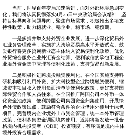
当前，世界百年变局加速演进，面对外部环境急剧变
化，我们将认真贯彻落实4月25日中央政治局会议精神，坚
持目标导向和问题导向，聚焦市场需求，积极推出多项支
持性政策，助力稳就业、稳企业、稳市场、稳预期。
一是多措并举支持外贸企业发展。进一步深化贸易外
汇业务管理改革，实施扩大跨境贸易高水平开放试点、鼓
励银行将更多贸易新业态主体纳入贸易便利化政策、优化
外贸综合服务企业外汇资金结算、便利诚信的承包工程企
业境外资金集中管理等便利化政策，支持贸易创新发展。
二是积极推进跨境投融资便利化。在全国实施支持科
研机构吸引利用外资、扩大科技型企业跨境融资便利、缩
减资本项目收入使用负面清单等便利化政策，更好支持国
际经贸合作和人员往来。在全国推广跨国公司本外币一体
化资金池政策，便利跨国公司集团资金归集使用。开展绿
色外债政策试点，鼓励符合条件的企业借用外债用于绿色
项目。完善境内企业境外上市资金管理，统一本外币管理
政策，便利募集资金调回境内使用。近期将新发放一批合
格境内机构投资者（QDII）投资额度，有序满足境内主体
境外投资合理需求。