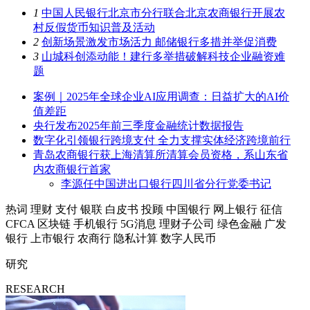
1
中国人民银行北京市分行联合北京农商银行开展农
村反假货币知识普及活动
2
创新场景激发市场活力 邮储银行多措并举促消费
3
山城科创添动能！建行多举措破解科技企业融资难
题
案例｜2025年全球企业AI应用调查：日益扩大的AI价
值差距
央行发布2025年前三季度金融统计数据报告
数字化引领银行跨境支付 全力支撑实体经济跨境前行
青岛农商银行获上海清算所清算会员资格，系山东省
内农商银行首家
李源任中国进出口银行四川省分行党委书记
热词
理财
支付
银联
白皮书
投顾
中国银行
网上银行
征信
CFCA
区块链
手机银行
5G消息
理财子公司
绿色金融
广发
银行
上市银行
农商行
隐私计算
数字人民币
研究
RESEARCH