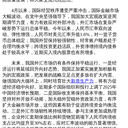
4月以来，国际经贸秩序遭受严重冲击，国际金融市场
大幅波动。在党中央坚强领导下，我国加大宏观政策逆周
期调节力度，有力有效应对外部冲击，外汇市场在复杂严
峻形势下运行总体平稳。今年以来，人民币汇率双向波
动、弹性增强，人民币对美元汇率升值1.6%，对一篮子货
币总体稳定；我国外贸保持较强韧性，经常账户顺差处于
合理均衡水平；跨境投资更趋活跃，外资净增持境内债券
处于较高水平，近期买入境内股票也有所增多。
未来，我国外汇市场仍有条件保持平稳运行。一是经
济运行将延续回升向好态势。我国正加紧实施更加积极有
为的宏观政策，把发展的战略立足点更多放在扩大内需、
做强国内大循环上，同时培育壮大
新质生产力
，将有力促
进经济稳中向好。近期多个国际组织和投行上调了2025年
中国经济增长预期。二是国际收支将保持基本平衡。我国
坚持对外开放不动摇，加大稳外贸稳外资政策力度，有序
扩大金融市场开放，这些因素有助于促进跨境资金均衡流
动。三是外汇市场韧性将持续增强。参与主体更加成熟理
性，企业外汇套期保值比例和货物贸易项下人民币跨境收
支占比均提升至30%左右，应对汇率波动的能力显著增强。