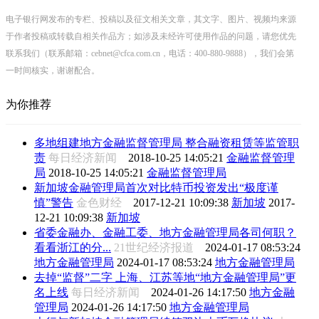
电子银行网发布的专栏、投稿以及征文相关文章，其文字、图片、视频均来源
于作者投稿或转载自相关作品方；如涉及未经许可使用作品的问题，请您优先
联系我们（联系邮箱：cebnet@cfca.com.cn，电话：400-880-9888），我们会第
一时间核实，谢谢配合。
为你推荐
多地组建地方金融监督管理局 整合融资租赁等监管职
责
每日经济新闻
2018-10-25 14:05:21
金融监督管理
局
2018-10-25 14:05:21
金融监督管理局
新加坡金融管理局首次对比特币投资发出“极度谨
慎”警告
金色财经
2017-12-21 10:09:38
新加坡
2017-
12-21 10:09:38
新加坡
省委金融办、金融工委、地方金融管理局各司何职？
看看浙江的分...
21世纪经济报道
2024-01-17 08:53:24
地方金融管理局
2024-01-17 08:53:24
地方金融管理局
去掉“监督”二字 上海、江苏等地“地方金融管理局”更
名上线
每日经济新闻
2024-01-26 14:17:50
地方金融
管理局
2024-01-26 14:17:50
地方金融管理局