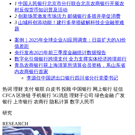
1
中国人民银行北京市分行联合北京农商银行开展农
村反假货币知识普及活动
2
创新场景激发市场活力 邮储银行多措并举促消费
3
山城科创添动能！建行多举措破解科技企业融资难
题
案例｜2025年全球企业AI应用调查：日益扩大的AI价
值差距
央行发布2025年前三季度金融统计数据报告
数字化引领银行跨境支付 全力支撑实体经济跨境前行
青岛农商银行获上海清算所清算会员资格，系山东省
内农商银行首家
李源任中国进出口银行四川省分行党委书记
热词
理财
支付
银联
白皮书
投顾
中国银行
网上银行
征信
CFCA
区块链
手机银行
5G消息
理财子公司
绿色金融
广发
银行
上市银行
农商行
隐私计算
数字人民币
研究
RESEARCH