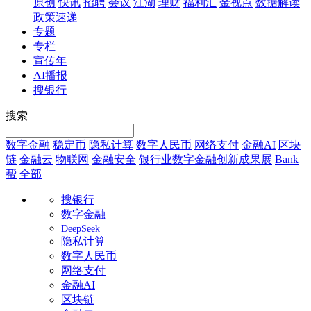
原创
快讯
招聘
会议
江湖
理财
福利汇
金视点
数据解读
政策速递
专题
专栏
宣传年
AI播报
搜银行
搜索
数字金融
稳定币
隐私计算
数字人民币
网络支付
金融AI
区块
链
金融云
物联网
金融安全
银行业数字金融创新成果展
Bank
帮
全部
搜银行
数字金融
DeepSeek
隐私计算
数字人民币
网络支付
金融AI
区块链