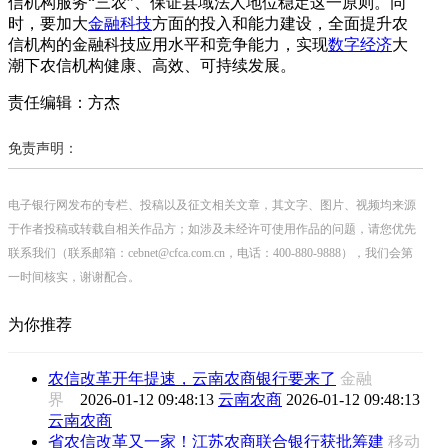
信机构服务“三农”、保证县域法人地位稳定这一原则。同
时，要加大
金融科技
方面的投入和能力建设，全面提升农
信机构的金融科技应用水平和竞争能力，实现
数字经济
大
潮下农信机构健康、高效、可持续发展。
责任编辑：方杰
免责声明：
电子银行网发布的专栏、投稿以及征文相关文章，其文字、图片、视频均来源
于作者投稿或转载自相关作品方；如涉及未经许可使用作品的问题，请您优先
联系我们（联系邮箱：cebnet@cfca.com.cn，电话：400-880-9888），我们会第
一时间核实，谢谢配合。
为你推荐
农信改革开年提速，云南农商银行要来了
金融
界
2026-01-12 09:48:13
云南农商
2026-01-12 09:48:13
云南农商
省农信改革又一家！江苏农商联合银行获批筹建
移动