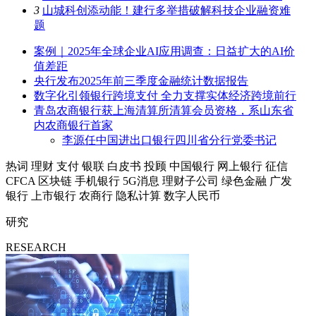
3
山城科创添动能！建行多举措破解科技企业融资难
题
案例｜2025年全球企业AI应用调查：日益扩大的AI价
值差距
央行发布2025年前三季度金融统计数据报告
数字化引领银行跨境支付 全力支撑实体经济跨境前行
青岛农商银行获上海清算所清算会员资格，系山东省
内农商银行首家
李源任中国进出口银行四川省分行党委书记
热词
理财
支付
银联
白皮书
投顾
中国银行
网上银行
征信
CFCA
区块链
手机银行
5G消息
理财子公司
绿色金融
广发
银行
上市银行
农商行
隐私计算
数字人民币
研究
RESEARCH