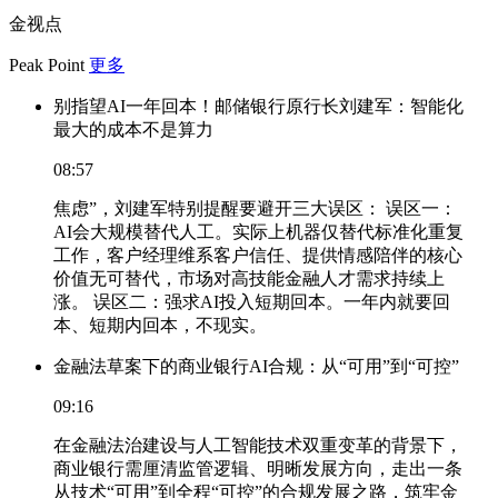
金视点
Peak Point
更多
别指望AI一年回本！邮储银行原行长刘建军：智能化
最大的成本不是算力
08:57
焦虑”，刘建军特别提醒要避开三大误区： 误区一：
AI会大规模替代人工。实际上机器仅替代标准化重复
工作，客户经理维系客户信任、提供情感陪伴的核心
价值无可替代，市场对高技能金融人才需求持续上
涨。 误区二：强求AI投入短期回本。一年内就要回
本、短期内回本，不现实。
金融法草案下的商业银行AI合规：从“可用”到“可控”
09:16
在金融法治建设与人工智能技术双重变革的背景下，
商业银行需厘清监管逻辑、明晰发展方向，走出一条
从技术“可用”到全程“可控”的合规发展之路，筑牢金