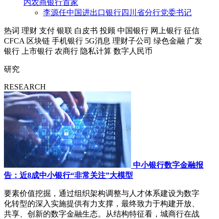
内农商银行首家
李源任中国进出口银行四川省分行党委书记
热词
理财
支付
银联
白皮书
投顾
中国银行
网上银行
征信
CFCA
区块链
手机银行
5G消息
理财子公司
绿色金融
广发
银行
上市银行
农商行
隐私计算
数字人民币
研究
RESEARCH
中小银行数字金融报
告：近8成中小银行“非常关注”大模型
要素价值挖掘，通过组织架构调整与人才体系建设为数字
化转型的深入实施提供有力支撑，最终致力于构建开放、
共享、创新的数字金融生态。从结构特征看，城商行在战