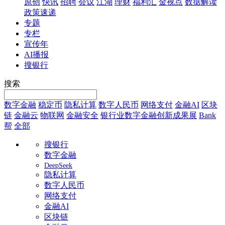
原创
快讯
招聘
会议
江湖
理财
福利汇
金视点
数据解读
政策速递
专题
专栏
宣传年
AI播报
搜银行
搜索
数字金融
稳定币
隐私计算
数字人民币
网络支付
金融AI
区块
链
金融云
物联网
金融安全
银行业数字金融创新成果展
Bank
帮
全部
搜银行
数字金融
DeepSeek
隐私计算
数字人民币
网络支付
金融AI
区块链