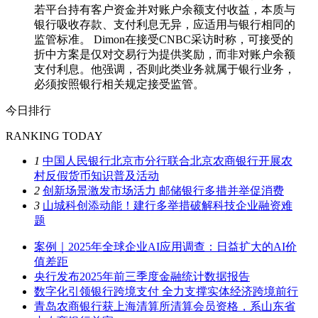
若平台持有客户资金并对账户余额支付收益，本质与
银行吸收存款、支付利息无异，应适用与银行相同的
监管标准。 Dimon在接受CNBC采访时称，可接受的
折中方案是仅对交易行为提供奖励，而非对账户余额
支付利息。他强调，否则此类业务就属于银行业务，
必须按照银行相关规定接受监管。
今日排行
RANKING TODAY
1
中国人民银行北京市分行联合北京农商银行开展农
村反假货币知识普及活动
2
创新场景激发市场活力 邮储银行多措并举促消费
3
山城科创添动能！建行多举措破解科技企业融资难
题
案例｜2025年全球企业AI应用调查：日益扩大的AI价
值差距
央行发布2025年前三季度金融统计数据报告
数字化引领银行跨境支付 全力支撑实体经济跨境前行
青岛农商银行获上海清算所清算会员资格，系山东省