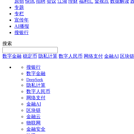
原创
快讯
招聘
会议
江湖
理财
福利汇
金视点
数据解读
专题
专栏
宣传年
AI播报
搜银行
搜索
数字金融
稳定币
隐私计算
数字人民币
网络支付
金融AI
区块
搜银行
数字金融
DeepSeek
隐私计算
数字人民币
网络支付
金融AI
区块链
金融云
物联网
金融安全