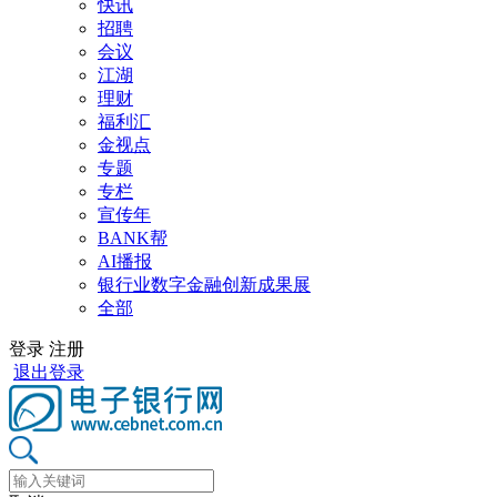
快讯
招聘
会议
江湖
理财
福利汇
金视点
专题
专栏
宣传年
BANK帮
AI播报
银行业数字金融创新成果展
全部
登录
注册
退出登录