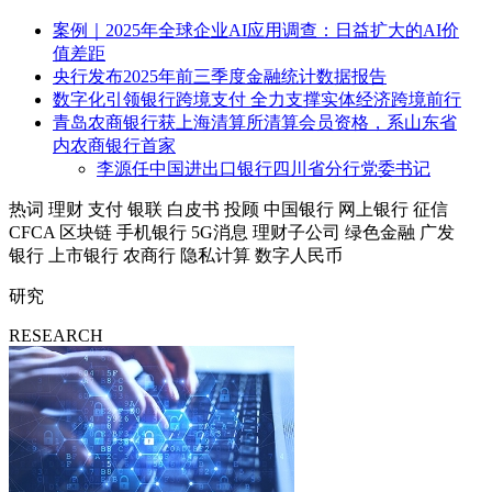
案例｜2025年全球企业AI应用调查：日益扩大的AI价
值差距
央行发布2025年前三季度金融统计数据报告
数字化引领银行跨境支付 全力支撑实体经济跨境前行
青岛农商银行获上海清算所清算会员资格，系山东省
内农商银行首家
李源任中国进出口银行四川省分行党委书记
热词
理财
支付
银联
白皮书
投顾
中国银行
网上银行
征信
CFCA
区块链
手机银行
5G消息
理财子公司
绿色金融
广发
银行
上市银行
农商行
隐私计算
数字人民币
研究
RESEARCH