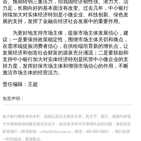
击、预期转弱三重压力，但我国经济韧性强、潜力大、活
力足，长期向好的基本面没有改变。过去几年，中小银行
持续加大对实体经济特别是小微企业、科技创新、绿色发
展的支持，发挥了金融在经济社会发展中的重要作用。
为更好地支持市场主体，提振市场主体发展信心，建
议：一是要保持政策稳定性，围绕市场主体关切和痛点，
在需求端提振消费者信心，在供给端培育新的增长点，让
发展经济和创造社会财富的源泉充分涌流；二是要鼓励和
支持中小银行加大对实体经济特别是民营中小微企业的支
持力度，发挥好保市场主体和增强市场信心的作用，不断
激活市场主体的经营活力。
责任编辑：王超
免责声明：
电子银行网发布的专栏、投稿以及征文相关文章，其文字、图片、视频均来源
于作者投稿或转载自相关作品方；如涉及未经许可使用作品的问题，请您优先
联系我们（联系邮箱：cebnet@cfca.com.cn，电话：400-880-9888），我们会第
一时间核实，谢谢配合。