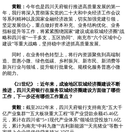
黄毅：
今年也是四川天府银行推进高质量发展的第一
年，我行将深入贯彻落实党的二十大和中央经济工作会议
等系列精神以及国家金融经济政策，切实加强党建引领，
坚定发展信心，重点做好资本补充、业务结构优化、业务
指标提升等工作，将紧紧围绕国家“建设成渝双城经济圈”战
略和四川省“一干多支，五区协同”、南充市“六个区域中心
建设”等重大战略，坚持稳中求进抓高质量发展。
同时，在业务特色转型上，将行内资源聚焦到高端制
造、普惠小微、绿色低碳、乡村振兴、新市民、新消费等
新兴行业与领域，提升银行批量化、规模化服务普惠小微
的能力。
《21世纪》：近年来，成渝地区双城经济圈建设不断
推进，四川天府银行在服务双城经济圈建设方面做了哪些
工作，下一步还有哪些工作重点？
黄毅：
截至2022年末，四川天府银行支持南充“五大千
亿产业集群”“五大板块重大工程”等产业贷款余额45.46亿
元，累计在四川省“5+1现代产业体系”领域信贷投放71.6亿
元，累计为南充“中科九微”“吉利新能源”“天兆猪业”等数十