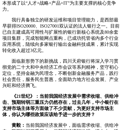
本形成了以“人才+战略+产品+IT”为主要支撑的核心竞争
力。
我行具备独立的研发运维和项目管理能力，是西部最
早获得ISO20000、ISO27001双认证的法人银行之一。目前
已自主建成高可用性与扩展性的银行新核心系统及80余套
项目集群，完成智能网点重构，已成功托管省内多个行业
应用系统，陆续向多家银行输出金融科技成果，累计实现
转化收入超过3亿元。
面临新形势下的新挑战，四川天府银行将深入学习贯
彻党的二十大和中央经济工作会议等系列精神，坚守初心
定位，坚持金融为民理念，不断创新金融服务产品，践行
社会责任，服务民生普惠，全面助力地方社会发展、产业
兴旺和经济腾飞。
《21世纪》：当前我国经济发展中需求收缩、供给冲
击、预期转弱三重压力仍然存在，过去几年，中小银行在
支持市场主体等方面做了不少贡献，为更好支持市场主
体，你认为哪些政策应该给予进⼀步的支持？
黄毅：
当前我国经济发展中，面临需求收缩、供给冲