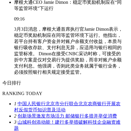
摩根大通CEO Jamie Dimon：稳定币奖励机制应在“同
等监管环境”下运行
09:16
3月3日消息，摩根大通首席执行官Jamie Dimon表示，
稳定币奖励机制应在同等监管环境下运行。他指出，
若平台持有客户资金并对账户余额支付收益，本质与
银行吸收存款、支付利息无异，应适用与银行相同的
监管标准。 Dimon在接受CNBC采访时称，可接受的
折中方案是仅对交易行为提供奖励，而非对账户余额
支付利息。他强调，否则此类业务就属于银行业务，
必须按照银行相关规定接受监管。
今日排行
RANKING TODAY
1
中国人民银行北京市分行联合北京农商银行开展农
村反假货币知识普及活动
2
创新场景激发市场活力 邮储银行多措并举促消费
3
山城科创添动能！建行多举措破解科技企业融资难
题