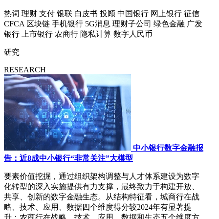
热词
理财
支付
银联
白皮书
投顾
中国银行
网上银行
征信
CFCA
区块链
手机银行
5G消息
理财子公司
绿色金融
广发
银行
上市银行
农商行
隐私计算
数字人民币
研究
RESEARCH
中小银行数字金融报
告：近8成中小银行“非常关注”大模型
要素价值挖掘，通过组织架构调整与人才体系建设为数字
化转型的深入实施提供有力支撑，最终致力于构建开放、
共享、创新的数字金融生态。从结构特征看，城商行在战
略、技术、应用、数据四个维度得分较2024年有显著提
升；农商行在战略、技术、应用、数据和生态五个维度方