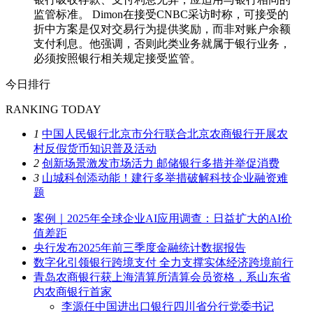
监管标准。 Dimon在接受CNBC采访时称，可接受的
折中方案是仅对交易行为提供奖励，而非对账户余额
支付利息。他强调，否则此类业务就属于银行业务，
必须按照银行相关规定接受监管。
今日排行
RANKING TODAY
1
中国人民银行北京市分行联合北京农商银行开展农
村反假货币知识普及活动
2
创新场景激发市场活力 邮储银行多措并举促消费
3
山城科创添动能！建行多举措破解科技企业融资难
题
案例｜2025年全球企业AI应用调查：日益扩大的AI价
值差距
央行发布2025年前三季度金融统计数据报告
数字化引领银行跨境支付 全力支撑实体经济跨境前行
青岛农商银行获上海清算所清算会员资格，系山东省
内农商银行首家
李源任中国进出口银行四川省分行党委书记