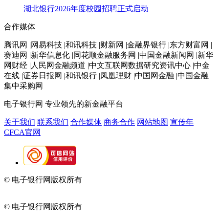
湖北银行2026年度校园招聘正式启动
合作媒体
腾讯网 |网易科技 |和讯科技 |财新网 |金融界银行 |东方财富网 |
赛迪网 |新华信息化 |同花顺金融服务网 |中国金融新闻网 |新华
网财经 |人民网金融频道 |中文互联网数据研究资讯中心 |中金
在线 |证券日报网 |和讯银行 |凤凰理财 |中国网金融 |中国金融
集中采购网
电子银行网
专业领先的新金融平台
关于我们
联系我们
合作媒体
商务合作
网站地图
宣传年
CFCA官网
© 电子银行网版权所有
京ICP备05045998号-2
京公网安备
11010202009082
© 电子银行网版权所有
京ICP备05045998号-2
京公网安备
11010202009082