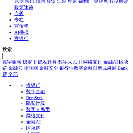
原创
快讯
招聘
会议
江湖
理财
福利汇
金视点
数据解读
政策速递
专题
专栏
宣传年
AI播报
搜银行
搜索
数字金融
稳定币
隐私计算
数字人民币
网络支付
金融AI
区块
链
金融云
物联网
金融安全
银行业数字金融创新成果展
Bank
帮
全部
搜银行
数字金融
DeepSeek
隐私计算
数字人民币
网络支付
金融AI
区块链