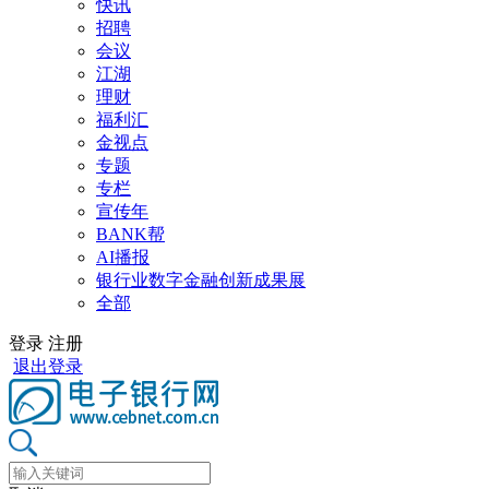
快讯
招聘
会议
江湖
理财
福利汇
金视点
专题
专栏
宣传年
BANK帮
AI播报
银行业数字金融创新成果展
全部
登录
注册
退出登录