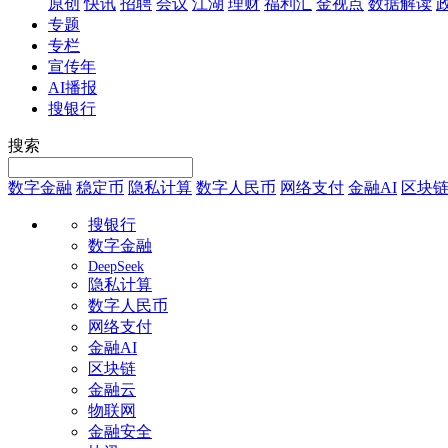
原创
快讯
招聘
会议
江湖
理财
福利汇
金视点
数据解读
专题
专栏
宣传年
AI播报
搜银行
搜索
数字金融
稳定币
隐私计算
数字人民币
网络支付
金融AI
区块
搜银行
数字金融
DeepSeek
隐私计算
数字人民币
网络支付
金融AI
区块链
金融云
物联网
金融安全