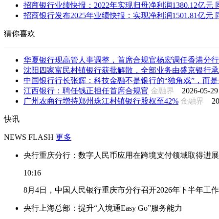
招商银行业绩快报：2022年实现归母净利润1380.12亿元 同比
招商银行发布2025年业绩快报：实现净利润1501.81亿元 同比
猜你喜欢
华夏银行现高管人事调整，首席合规官杨宏调任香港分行
沈阳四家富民村镇银行获批解散，全部业务由盛京银行承
中国银行行长张辉：科技金融不是银行的“独角戏”，而是多
江西银行：聘任钱正担任首席合规官
金融界
2026-05-29
广州农商行增持郑州珠江村镇银行股权至42%
金融界
20
快讯
NEWS FLASH
更多
央行重庆分行：数字人民币应用在跨境支付领域取得进展
10:16
8月4日，中国人民银行重庆市分行召开2026年下半年
央行上海总部：提升“入境通Easy Go”服务能力