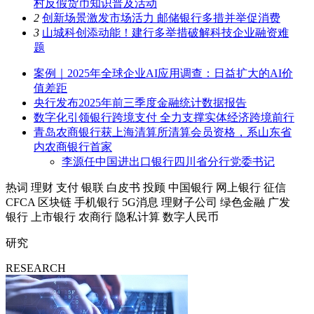
村反假货币知识普及活动
2
创新场景激发市场活力 邮储银行多措并举促消费
3
山城科创添动能！建行多举措破解科技企业融资难
题
案例｜2025年全球企业AI应用调查：日益扩大的AI价
值差距
央行发布2025年前三季度金融统计数据报告
数字化引领银行跨境支付 全力支撑实体经济跨境前行
青岛农商银行获上海清算所清算会员资格，系山东省
内农商银行首家
李源任中国进出口银行四川省分行党委书记
热词
理财
支付
银联
白皮书
投顾
中国银行
网上银行
征信
CFCA
区块链
手机银行
5G消息
理财子公司
绿色金融
广发
银行
上市银行
农商行
隐私计算
数字人民币
研究
RESEARCH