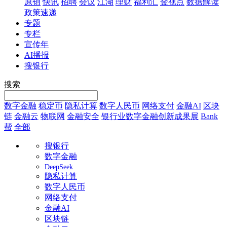
原创
快讯
招聘
会议
江湖
理财
福利汇
金视点
数据解读
政策速递
专题
专栏
宣传年
AI播报
搜银行
搜索
数字金融
稳定币
隐私计算
数字人民币
网络支付
金融AI
区块
链
金融云
物联网
金融安全
银行业数字金融创新成果展
Bank
帮
全部
搜银行
数字金融
DeepSeek
隐私计算
数字人民币
网络支付
金融AI
区块链