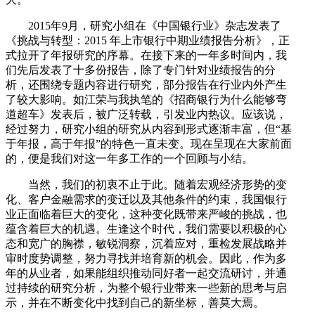
2015年9月，研究小组在《中国银行业》杂志发表了
《挑战与转型：2015 年上市银行中期业绩报告分析》，正
式拉开了年报研究的序幕。在接下来的一年多时间内，我
们先后发表了十多份报告，除了专门针对业绩报告的分
析，还围绕专题内容进行研究，部分报告在行业内外产生
了较大影响。如江荣与我执笔的《招商银行为什么能够弯
道超车》发表后，被广泛转载，引发业内热议。应该说，
经过努力，研究小组的研究从内容到形式逐渐丰富，但“基
于年报，高于年报”的特色一直未变。现在呈现在大家前面
的，便是我们对这一年多工作的一个回顾与小结。
当然，我们的初衷不止于此。随着宏观经济形势的变
化、客户金融需求的变迁以及其他条件的约束，我国银行
业正面临着巨大的变化，这种变化既带来严峻的挑战，也
蕴含着巨大的机遇。生逢这个时代，我们需要以积极的心
态和宽广的胸襟，敏锐洞察，沉着应对，重检发展战略并
审时度势调整，努力寻找并培育新的机会。因此，作为多
年的从业者，如果能组织推动同好者一起交流研讨，并通
过持续的研究分析，为整个银行业带来一些新的思考与启
示，并在不断变化中找到自己的新坐标，善莫大焉。