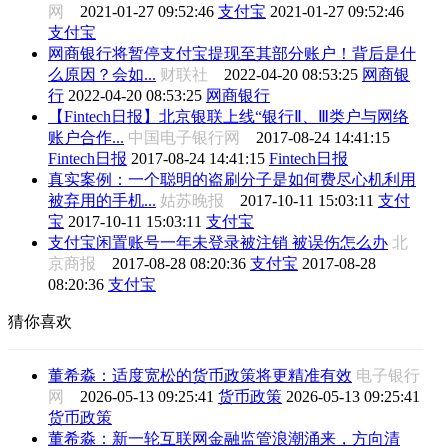
网
2021-01-27 09:52:46
支付宝
2021-01-27 09:52:46
支付宝
网商银行将暂停支付宝提现至其部分账户！背后是什
么原因？会如...
财联社
2022-04-20 08:53:25
网商银
行
2022-04-20 08:53:25
网商银行
【Fintech日报】北京银联上线“银行Ⅱ、Ⅲ类户与网络
账户合作...
中国电子银行网
2017-08-24 14:41:15
Fintech日报
2017-08-24 14:41:15
Fintech日报
真实案例：一个聪明的盗刷分子是如何费尽心机利用
被弃用的手机...
姑苏晚报
2017-10-11 15:03:11
支付
宝
2017-10-11 15:03:11
支付宝
支付宝闲置账号一年未登录被注销 被误伤怎么办
北
京商报
2017-08-28 08:20:36
支付宝
2017-08-28
08:20:36
支付宝
猜你喜欢
董希淼：适度宽松的货币政策将更精准有效
电子银行
网
2026-05-13 09:25:41
货币政策
2026-05-13 09:25:41
货币政策
董希淼：新一轮互联网金融监管浪潮涌来，方向清