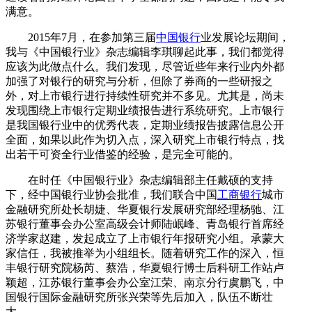
满意。
2015年7月，在参加第三届
中国银行
业发展论坛期间，
我与《中国银行业》杂志编辑李琪聊起此事，我们都觉得
应该为此做点什么。我们发现，尽管近些年来行业内外都
加强了对银行的研究与分析，但除了券商的一些研报之
外，对上市银行进行持续性研究并不多见。尤其是，尚未
发现围绕上市银行定期业绩报告进行系统研究。上市银行
是我国银行业中的优秀代表，定期业绩报告披露信息公开
全面，如果以此作为切入点，深入研究上市银行特点，找
出若干可资全行业借鉴的经验，是完全可能的。
在时任《中国银行业》杂志编辑部主任戴硕的支持
下，经中国银行业协会批准，我们联合中国
工商银行
城市
金融研究所处长胡婕、华夏银行发展研究部经理杨驰、江
苏银行董事会办公室高级会计师陆岷峰、青岛银行首席经
济学家赵建，发起成立了上市银行年报研究小组。承蒙大
家信任，我被推举为小组组长。随着研究工作的深入，恒
丰银行研究院杨芮、蔡浩，华夏银行博士后科研工作站卢
颖超，江苏银行董事会办公室江荣、南京分行虞鹏飞，中
国银行国际金融研究所张兴荣等先后加入，队伍不断壮
大。