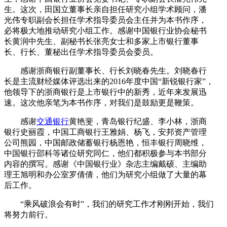
生。这次，田国立董事长亲自担任研究小组学术顾问，潘
光伟专职副会长担任学术指导委员会主任并为本书作序，
必将极大地推动研究小组工作。感谢中国银行业协会秘书
长黄润中先生、副秘书长张亮女士和多家上市银行董事
长、行长、董秘出任学术指导委员会委员。
感谢浙商银行副董事长、行长刘晓春先生。刘晓春行
长是主流财经媒体评选出来的2016年度中国“新锐银行家”，
他领导下的浙商银行是上市银行中的新秀，近年来发展迅
速。这次他亲笔为本书作序，对我们是鼓励更是鞭策。
感谢
交通银行
黄艳斐，青岛银行纪盛、李小林，浙商
银行史丽霞，中国工商银行王雅娟、杨飞，安邦资产管理
公司熊园，中国邮政储蓄银行杨恩艳，恒丰银行周晓维，
中国银行邵科等诸位研究同仁，他们都积极参与本书部分
内容的撰写。感谢《中国银行业》杂志主编戴硕、主编助
理王旭明和办公室罗倩倩，他们为研究小组做了大量的幕
后工作。
“乘风破浪会有时”，我们的研究工作才刚刚开始，我们
将努力前行。