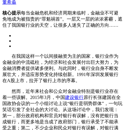
董希淼
核心提示
每当金融危机和经济周期来临时，金融业不可避
免地成为被指责的“罪魁祸首”。一层又一层的浓浓雾霾，遮
住了我国银行业的天空，让很多人迷失了正确的方向……
在我国这样一个以间接融资为主的国家，银行业作为
金融业的中流砥柱，为经济和社会发展付出巨大努力，为
金融消费者提供诸多便利。与此同时，银行业自身不断发
展壮大，并适应形势变化持续创新。1991年深圳发展银行
在A股上市，拉开了银行上市的序幕。
然而，近年来社会和公众对金融业特别是银行业存在
着一些误解。2015年3月，中国
建设银行
原行长张建国在全
国政协会议的一个小组讨论上说“银行是弱势群体”，一句玩
笑话引发了全社会的大讨论。从这场讨论中，我们发现：
第一，部分政府机构和官员对银行有误解，没有把银行当
成银行，而更多地是当成了政府部门，银行承受了不能承
受之重；第二，不少企业和民众对银行有误解，对银行满