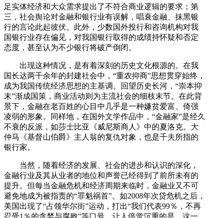
足实体经济和大众需求提出了不符合商业逻辑的要求；第
三，社会舆论对金融和银行业有误解，唱衰金融、抹黑银
行的言论此起彼伏。此外，少数国外投行和咨询机构对我
国银行业存在偏见，对我国银行取得的成绩持怀疑和否定
态度，甚至认为不少银行将破产倒闭。
出现这种情况，是有着深刻的历史文化根源的。在我
国长达两千余年的封建社会中，“重农抑商”思想贯穿始终，
成为我国传统经济思想的主基调。回望历史长河，“崇本抑
末”渐成国策，商业活动则为主流社会的细枝末节。在此背
景下，金融在老百姓的心目中几乎是一种嫌贫爱富、倚强
凌弱的形象。同样地，在国外文学作品中，“金融家”是经久
不衰的反派，如莎士比亚《威尼斯商人》中的夏洛克。大
仲马《基督山伯爵》主人翁的复仇对象，也是千夫所指的
银行家。
当然，随着经济的发展、社会的进步和认识的深化，
金融行业及其从业者的地位和声誉已经得到了前所未有的
提升。但每当金融危机和经济周期来临时，金融业又不可
避免地成为被指责的“罪魁祸首”。如2008年次贷危机之后，
美国出现了“占领华尔街”运动，打出“我们代表99％，不再
忍受1％的贪婪与腐败”等口号。让人倍觉沉重的是，这一