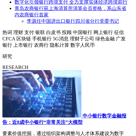
数字化引领银行跨境支付 全力支撑实体经济跨境前行
青岛农商银行获上海清算所清算会员资格，系山东省
内农商银行首家
李源任中国进出口银行四川省分行党委书记
热词
理财
支付
银联
白皮书
投顾
中国银行
网上银行
征信
CFCA
区块链
手机银行
5G消息
理财子公司
绿色金融
广发
银行
上市银行
农商行
隐私计算
数字人民币
研究
RESEARCH
中小银行数字金融报
告：近8成中小银行“非常关注”大模型
要素价值挖掘，通过组织架构调整与人才体系建设为数字