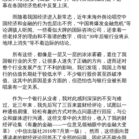
幕在各国经济危机中反复上演。
而随着我国经济进入新常态，近年来海外舆论唱空中
国经济和金融的行为也层出不穷，“中国将爆发金融危机”等
论调骇人听闻。一些看似大牌的国际咨询公司，还拿着一
些老掉牙的理由和不靠谱的数字，得出“30年后银行业将从
地球上消失”等不着边际的结论。
所有这些，都像是一层又一层的浓浓雾霾，遮住了我
国银行业的天空，让很多人迷失了正确的方向，进而还对
整个行业发展产生了不利的影响。我们发现，我国上市银
行的估值长期处于较低水平，不少银行股价甚至跌破净
值。这其中的原因是多方面的，但恐怕也与银行业被长期
唱衰有一定关系。
作为一个银行从业者，我对此感到深深的不安与难
过。近三年来，我先后写了三百来篇财经评论，试图以一
种通俗易懂、轻松有趣的方式对热点问题进行回应，与公
众和媒体进行沟通。这些文章中的大部分，收入了我的财
经评论集《有趣的金融——一位意见领袖眼中的金融大变
革》（中信出版社2016年7月第一版）。然而，这些面向普
通读者的财经评论回答不了全部的问题，因此还不能令我