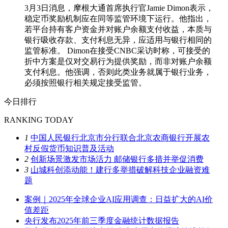
3月3日消息，摩根大通首席执行官Jamie Dimon表示，
稳定币奖励机制应在同等监管环境下运行。他指出，
若平台持有客户资金并对账户余额支付收益，本质与
银行吸收存款、支付利息无异，应适用与银行相同的
监管标准。 Dimon在接受CNBC采访时称，可接受的
折中方案是仅对交易行为提供奖励，而非对账户余额
支付利息。他强调，否则此类业务就属于银行业务，
必须按照银行相关规定接受监管。
今日排行
RANKING TODAY
1
中国人民银行北京市分行联合北京农商银行开展农
村反假货币知识普及活动
2
创新场景激发市场活力 邮储银行多措并举促消费
3
山城科创添动能！建行多举措破解科技企业融资难
题
案例｜2025年全球企业AI应用调查：日益扩大的AI价
值差距
央行发布2025年前三季度金融统计数据报告