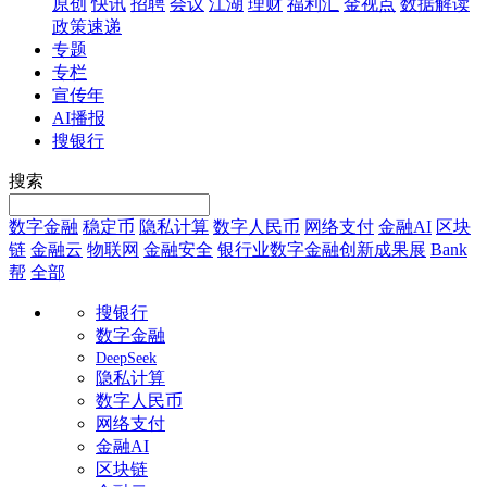
原创
快讯
招聘
会议
江湖
理财
福利汇
金视点
数据解读
政策速递
专题
专栏
宣传年
AI播报
搜银行
搜索
数字金融
稳定币
隐私计算
数字人民币
网络支付
金融AI
区块
链
金融云
物联网
金融安全
银行业数字金融创新成果展
Bank
帮
全部
搜银行
数字金融
DeepSeek
隐私计算
数字人民币
网络支付
金融AI
区块链