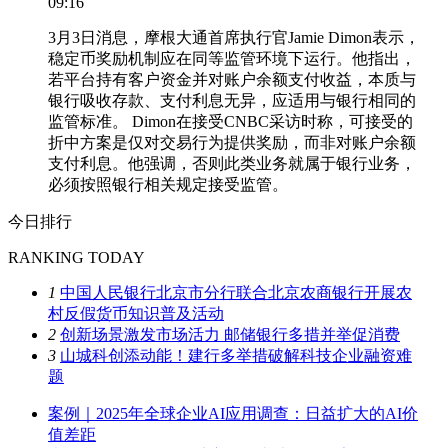
09:16
3月3日消息，摩根大通首席执行官Jamie Dimon表示，
稳定币奖励机制应在同等监管环境下运行。他指出，
若平台持有客户资金并对账户余额支付收益，本质与
银行吸收存款、支付利息无异，应适用与银行相同的
监管标准。 Dimon在接受CNBC采访时称，可接受的
折中方案是仅对交易行为提供奖励，而非对账户余额
支付利息。他强调，否则此类业务就属于银行业务，
必须按照银行相关规定接受监管。
今日排行
RANKING TODAY
1
中国人民银行北京市分行联合北京农商银行开展农
村反假货币知识普及活动
2
创新场景激发市场活力 邮储银行多措并举促消费
3
山城科创添动能！建行多举措破解科技企业融资难
题
案例｜2025年全球企业AI应用调查：日益扩大的AI价
值差距