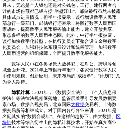
月末，无论是个人钱包还是对公钱包，工行、建行两者合
计的市场份额都已经占据“半壁江山”。邮储银行虽然未披露
具体试点进展情况，但半年报显示，该行增设数字人民币
部总行一级部门。邮储银行还表示，将践行数字人民币国
家战略，提高数字人民币服务输出能力，建立开放共享、
形态多样的数字人民币生态圈。此外，中行半年报披露，
该行加快数字化转型，在执行委员会下整合设立金融数字
化委员会，加强科技体系顶层设计和统筹管理，加强数字
人民币运营的组织保障，全面提升数字化服务能力。
数字人民币在冬奥场景大放异彩，在对公、跨境等领
域全面开花。2021年上市银行年报中，各家银行数字人民
币使用规模、创新应用、未来布局的“成绩单”、“计划书”尤
为令人期待。
隐私计算：
2021年，《数据安全法》、《个人信息保
护法》等法律法规相继落地。监管层着手引导发展数据要
素市场、数据合规交易，北京国际
大数据
交易所、上海数
据交易所等相继成立。对于国内各行各业来讲，2021年是
名副其实的“数据合规年”。在这样的趋势下，由大数据、
区
块链
技术等综合衍生出的隐私计算技术，开始在真实商业