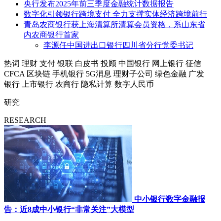
央行发布2025年前三季度金融统计数据报告
数字化引领银行跨境支付 全力支撑实体经济跨境前行
青岛农商银行获上海清算所清算会员资格，系山东省
内农商银行首家
李源任中国进出口银行四川省分行党委书记
热词
理财
支付
银联
白皮书
投顾
中国银行
网上银行
征信
CFCA
区块链
手机银行
5G消息
理财子公司
绿色金融
广发
银行
上市银行
农商行
隐私计算
数字人民币
研究
RESEARCH
中小银行数字金融报
告：近8成中小银行“非常关注”大模型