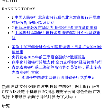
今日排行
RANKING TODAY
1
中国人民银行北京市分行联合北京农商银行开展农
村反假货币知识普及活动
2
创新场景激发市场活力 邮储银行多措并举促消费
3
山城科创添动能！建行多举措破解科技企业融资难
题
案例｜2025年全球企业AI应用调查：日益扩大的AI价
值差距
央行发布2025年前三季度金融统计数据报告
数字化引领银行跨境支付 全力支撑实体经济跨境前行
青岛农商银行获上海清算所清算会员资格，系山东省
内农商银行首家
李源任中国进出口银行四川省分行党委书记
热词
理财
支付
银联
白皮书
投顾
中国银行
网上银行
征信
CFCA
区块链
手机银行
5G消息
理财子公司
绿色金融
广发
银行
上市银行
农商行
隐私计算
数字人民币
研究