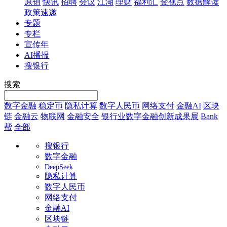
原创
快讯
招聘
会议
江湖
理财
福利汇
金视点
数据解读
政策速递
专题
专栏
宣传年
AI播报
搜银行
搜索
数字金融
稳定币
隐私计算
数字人民币
网络支付
金融AI
区块
链
金融云
物联网
金融安全
银行业数字金融创新成果展
Bank
帮
全部
搜银行
数字金融
DeepSeek
隐私计算
数字人民币
网络支付
金融AI
区块链