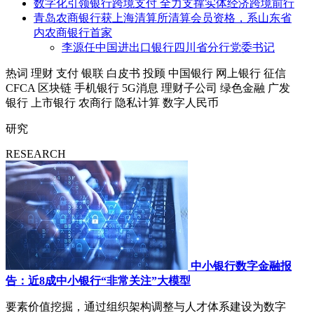
数字化引领银行跨境支付 全力支撑实体经济跨境前行
青岛农商银行获上海清算所清算会员资格，系山东省
内农商银行首家
李源任中国进出口银行四川省分行党委书记
热词
理财
支付
银联
白皮书
投顾
中国银行
网上银行
征信
CFCA
区块链
手机银行
5G消息
理财子公司
绿色金融
广发
银行
上市银行
农商行
隐私计算
数字人民币
研究
RESEARCH
中小银行数字金融报
告：近8成中小银行“非常关注”大模型
要素价值挖掘，通过组织架构调整与人才体系建设为数字