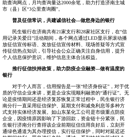
助查询网点，月均查询量达2000余笔，助力打造济南主城
市（县）区“3公里查询圈”。
普及征信常识，共建诚信社会---做您身边的银行
民生银行在济南共有21家支行和28家社区支行，在“信
用记录关爱日”活动期间，各个网点通过LED显示屏滚动播
放征信宣传标语、发放征信宣传材料、现场答疑等方式宣
传征信热点知识，引导社会公众正确关注自身信用，提升
个人信息保护意识，维护信息主体合法权益。
推行征信扶持政策，助力防疫企业融资---做有温度的
银行
对于个人而言，信用报告是一张“经济身份证”，对于优
质的守信企业来讲，更是企业实现顺利融资的“通行证”。无
论是疫情期间还是经济复苏恢复正常过程中，民生银行济
南分行一直采用征信保护、延期支付和减免利息等多种方
式支持实体经济发展。如山东某化工公司是市级重点防疫
企业，因疫情原因影响了下游回款，资金链十分紧张，民
生银行济南分行查得该企业前期征信信用良好后，立刻开
通绿色通道为其办理授信，实行征信保护，同时对延迟还