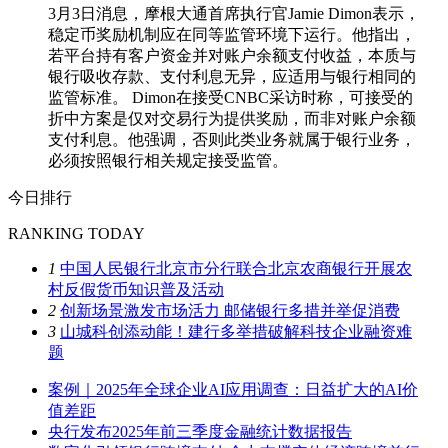
3月3日消息，摩根大通首席执行官Jamie Dimon表示，
稳定币奖励机制应在同等监管环境下运行。他指出，
若平台持有客户资金并对账户余额支付收益，本质与
银行吸收存款、支付利息无异，应适用与银行相同的
监管标准。 Dimon在接受CNBC采访时称，可接受的
折中方案是仅对交易行为提供奖励，而非对账户余额
支付利息。他强调，否则此类业务就属于银行业务，
必须按照银行相关规定接受监管。
今日排行
RANKING TODAY
1
中国人民银行北京市分行联合北京农商银行开展农
村反假货币知识普及活动
2
创新场景激发市场活力 邮储银行多措并举促消费
3
山城科创添动能！建行多举措破解科技企业融资难
题
案例｜2025年全球企业AI应用调查：日益扩大的AI价
值差距
央行发布2025年前三季度金融统计数据报告