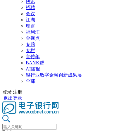
快讯
招聘
会议
江湖
理财
福利汇
金视点
专题
专栏
宣传年
BANK帮
AI播报
银行业数字金融创新成果展
全部
登录
注册
退出登录