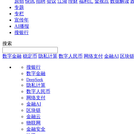
原创
快讯
招聘
会议
江湖
理财
福利汇
金视点
数据解读
专题
专栏
宣传年
AI播报
搜银行
搜索
数字金融
稳定币
隐私计算
数字人民币
网络支付
金融AI
区块
搜银行
数字金融
DeepSeek
隐私计算
数字人民币
网络支付
金融AI
区块链
金融云
物联网
金融安全