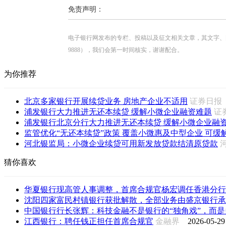
免责声明：
电子银行网发布的专栏、投稿以及征文相关文章，其文字、图片、视
9888），我们会第一时间核实，谢谢配合。
为你推荐
北京多家银行开展续贷业务 房地产企业不适用
证券日
浦发银行大力推进无还本续贷 缓解小微企业融资难题
证
浦发银行北京分行大力推进无还本续贷 缓解小微企业融
监管优化“无还本续贷”政策 覆盖小微惠及中型企业 可缓解期
河北银监局：小微企业续贷可用新发放贷款结清原贷款
猜你喜欢
华夏银行现高管人事调整，首席合规官杨宏调任香港分行
沈阳四家富民村镇银行获批解散，全部业务由盛京银行承
中国银行行长张辉：科技金融不是银行的“独角戏”，而是多
江西银行：聘任钱正担任首席合规官
金融界
2026-05-29