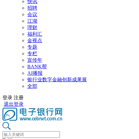
快讯
招聘
会议
江湖
理财
福利汇
金视点
专题
专栏
宣传年
BANK帮
AI播报
银行业数字金融创新成果展
全部
登录
注册
退出登录