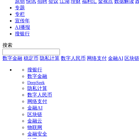
原创
快讯
招聘
会议
江湖
理财
福利汇
金视点
数据解读
专题
专栏
宣传年
AI播报
搜银行
搜索
数字金融
稳定币
隐私计算
数字人民币
网络支付
金融AI
区块
搜银行
数字金融
DeepSeek
隐私计算
数字人民币
网络支付
金融AI
区块链
金融云
物联网
金融安全