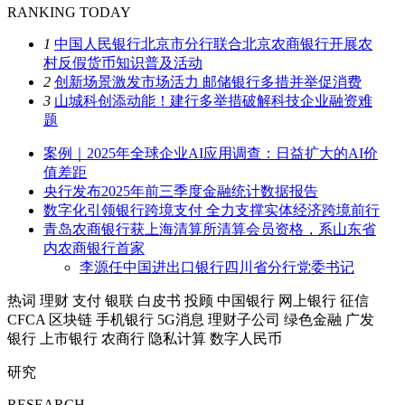
RANKING TODAY
1
中国人民银行北京市分行联合北京农商银行开展农
村反假货币知识普及活动
2
创新场景激发市场活力 邮储银行多措并举促消费
3
山城科创添动能！建行多举措破解科技企业融资难
题
案例｜2025年全球企业AI应用调查：日益扩大的AI价
值差距
央行发布2025年前三季度金融统计数据报告
数字化引领银行跨境支付 全力支撑实体经济跨境前行
青岛农商银行获上海清算所清算会员资格，系山东省
内农商银行首家
李源任中国进出口银行四川省分行党委书记
热词
理财
支付
银联
白皮书
投顾
中国银行
网上银行
征信
CFCA
区块链
手机银行
5G消息
理财子公司
绿色金融
广发
银行
上市银行
农商行
隐私计算
数字人民币
研究
RESEARCH