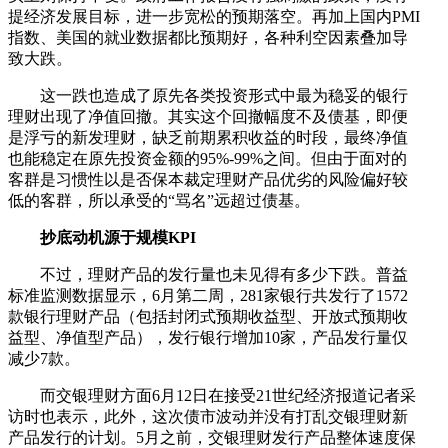
提经济发展目标，进一步宽松的预期落空。再加上国内PMI
指数、美国的就业数据都比预期好，各种利空因素叠加导
致大跌。
这一跌也造成了原先各类投资形式中最为稳妥的银行
理财出现了净值回撤。其实这个回撤幅度不及债基，即便
是浮亏的新发理财，缺乏前期累积收益的时段，最终净值
也能稳定在原先投资金额的95%-99%之间。但由于面对的
客群是习惯性以是否保本裁定理财产品优劣的风险偏好较
低的客群，所以承受的“骂名”远超过债基。
抄底动机源于规模KPI
不过，理财产品的发行量也未见得有多少下跌。普益
标准监测数据显示，6月第二周，281家银行共发行了1572
款银行理财产品（包括封闭式预期收益型、开放式预期收
益型、净值型产品），发行银行增加10家，产品发行量仅
减少7款。
而交银理财方面6月12日在接受21世纪经济报道记者采
访时也表示，此外，这次债市波动并没有打乱交银理财新
产品发行的计划。5月之前，交银理财发行产品整体速度保