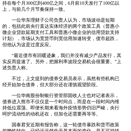
持在每个月300亿到400亿之间，6月前10天发行了100亿以
上，与前几个月节奏保持一致。
一位华东理财子公司负责人认为，市场波动是短期
的，包括此前央行直达实体经济的两个政策工具（普惠小
微企业贷款延期支付工具和普惠小微企业的信用贷款支持
计划），市场认为宽货币到宽信用加速转变，债市超跌，
但他认为这是过度反应。
“最近债市有回暖迹象，我们并没有减少产品发行，其
实反而提速了。另外，把握利率波段交易机会很重要。”上
述负责人称。
不过，上文提到的债券交易员表示，虽然有些机构已
经开始加仓债券，但大部分还在谨慎观望阶段。
一位华南股份制银行资管部固收人士也对记者表示，
债券进入熊市不仅仅是一个时间点，而是在一段时间内维
持低位震荡。即便长期来看海外疫情形势仍旧严峻，央行
呵护流动性的动机还在，但加仓还需要再等等。
国泰君安近期有报告称，这一轮债市暴跌和货币政策
前瞻性转向，已经远远领先于基本面的变化，是不可持续