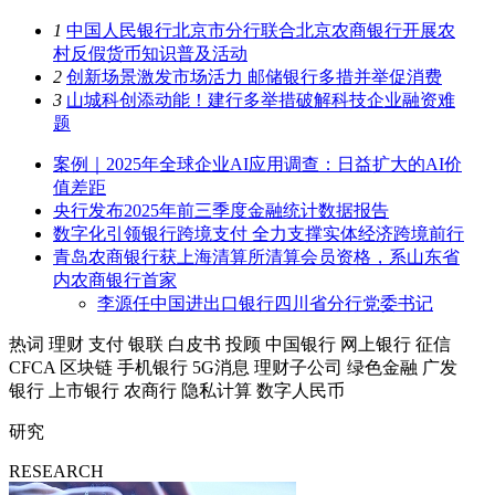
1
中国人民银行北京市分行联合北京农商银行开展农
村反假货币知识普及活动
2
创新场景激发市场活力 邮储银行多措并举促消费
3
山城科创添动能！建行多举措破解科技企业融资难
题
案例｜2025年全球企业AI应用调查：日益扩大的AI价
值差距
央行发布2025年前三季度金融统计数据报告
数字化引领银行跨境支付 全力支撑实体经济跨境前行
青岛农商银行获上海清算所清算会员资格，系山东省
内农商银行首家
李源任中国进出口银行四川省分行党委书记
热词
理财
支付
银联
白皮书
投顾
中国银行
网上银行
征信
CFCA
区块链
手机银行
5G消息
理财子公司
绿色金融
广发
银行
上市银行
农商行
隐私计算
数字人民币
研究
RESEARCH