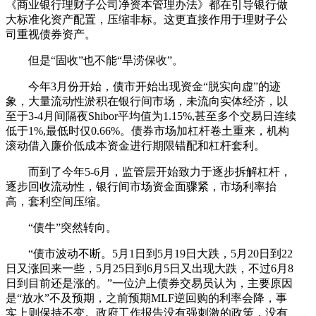
《商业银行理财子公司净资本管理办法》都在引导银行做
大标准化资产配置，压缩非标。这更直接作用于理财子公
司重视债券资产。
但是“固收”也不能“旱涝保收”。
今年3月份开始，债市开始出现资金“脱实向虚”的迹
象，大量流动性淤积在银行间市场，未流向实体经济，以
至于3-4月间隔夜Shibor平均值为1.15%,甚至多个交易日连续
低于1%,最低时仅0.66%。债券市场加杠杆卷土重来，机构
滚动借入廉价低成本资金进行期限错配和杠杆套利。
而到了今年5-6月，监管层开始致力于逐步拆解杠杆，
逐步回收流动性，银行间市场资金面骤紧，市场利率抬
高，套利空间压缩。
“债牛”突然转向。
“债市波动不断。5月1日到5月19日大跌，5月20日到22
日又涨回来一些，5月25日到6月5日又出现大跌，不过6月8
日到目前还是涨的。”一位沪上债券交易员认为，主要原因
是“放水”不及预期，之前预期MLF逆回购的利率会降，事
实上则保持不变。政府工作报告没有强刺激的政策，没有