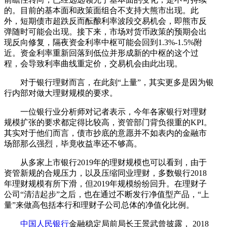
的。目前的基本面和政策面组合不支持大熊市出现。此
外，短期债市超跌反而酝酿利率波段交易机会，即熊市反
弹随时可能会出现。接下来，市场对货币政策的预期会出
现反向修复，隔夜资金利率中枢可能会回到1.3%-1.5%附
近。资金利率重新回落到低位并形成新的中枢的这个过
程，会导致利率曲线重定价，交易机会由此出现。
对于银行理财而言，在此刻“上量”，其实更多是因为银
行内部对做大理财规模的要求。
一位银行业分析师对记者表示，今年各家银行对理财
规模扩张的要求都定得比较高，资管部门背负很重的KPI。
其实对于他们而言，债市抄底的意愿并不如表内的金融市
场部那么强烈，毕竟收益率还不够高。
从多家上市银行2019年的理财规模也可以看到，由于
资管新规的合规压力，以及压缩同业理财，多数银行2018
年理财规模有所下滑，但2019年规模纷纷回升。在理财子
公司“清洁起步”之后，也在通过不断发行净值型产品，“上
量”来做高包括本行和理财子公司总体的净值化比例。
中国人民银行
金融稳定局前局长王景武曾披露， 2018