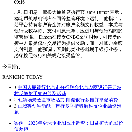
09:16
3月3日消息，摩根大通首席执行官Jamie Dimon表示，
稳定币奖励机制应在同等监管环境下运行。他指出，
若平台持有客户资金并对账户余额支付收益，本质与
银行吸收存款、支付利息无异，应适用与银行相同的
监管标准。 Dimon在接受CNBC采访时称，可接受的
折中方案是仅对交易行为提供奖励，而非对账户余额
支付利息。他强调，否则此类业务就属于银行业务，
必须按照银行相关规定接受监管。
今日排行
RANKING TODAY
1
中国人民银行北京市分行联合北京农商银行开展农
村反假货币知识普及活动
2
创新场景激发市场活力 邮储银行多措并举促消费
3
山城科创添动能！建行多举措破解科技企业融资难
题
案例｜2025年全球企业AI应用调查：日益扩大的AI价
值差距