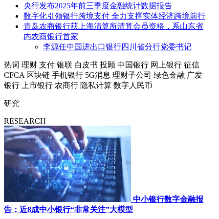
央行发布2025年前三季度金融统计数据报告
数字化引领银行跨境支付 全力支撑实体经济跨境前行
青岛农商银行获上海清算所清算会员资格，系山东省
内农商银行首家
李源任中国进出口银行四川省分行党委书记
热词
理财
支付
银联
白皮书
投顾
中国银行
网上银行
征信
CFCA
区块链
手机银行
5G消息
理财子公司
绿色金融
广发
银行
上市银行
农商行
隐私计算
数字人民币
研究
RESEARCH
中小银行数字金融报
告：近8成中小银行“非常关注”大模型