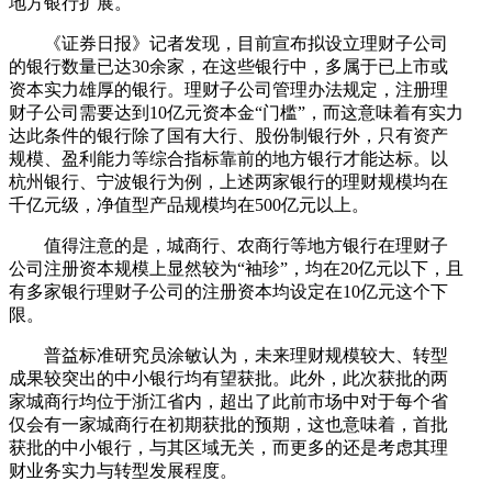
地方银行扩展。
《证券日报》记者发现，目前宣布拟设立理财子公司
的银行数量已达30余家，在这些银行中，多属于已上市或
资本实力雄厚的银行。理财子公司管理办法规定，注册理
财子公司需要达到10亿元资本金“门槛”，而这意味着有实力
达此条件的银行除了国有大行、股份制银行外，只有资产
规模、盈利能力等综合指标靠前的地方银行才能达标。以
杭州银行、宁波银行为例，上述两家银行的理财规模均在
千亿元级，净值型产品规模均在500亿元以上。
值得注意的是，城商行、农商行等地方银行在理财子
公司注册资本规模上显然较为“袖珍”，均在20亿元以下，且
有多家银行理财子公司的注册资本均设定在10亿元这个下
限。
普益标准研究员涂敏认为，未来理财规模较大、转型
成果较突出的中小银行均有望获批。此外，此次获批的两
家城商行均位于浙江省内，超出了此前市场中对于每个省
仅会有一家城商行在初期获批的预期，这也意味着，首批
获批的中小银行，与其区域无关，而更多的还是考虑其理
财业务实力与转型发展程度。