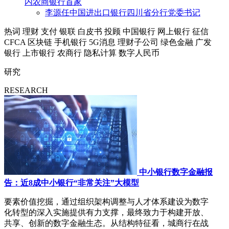
内农商银行首家
李源任中国进出口银行四川省分行党委书记
热词
理财
支付
银联
白皮书
投顾
中国银行
网上银行
征信
CFCA
区块链
手机银行
5G消息
理财子公司
绿色金融
广发
银行
上市银行
农商行
隐私计算
数字人民币
研究
RESEARCH
中小银行数字金融报
告：近8成中小银行“非常关注”大模型
要素价值挖掘，通过组织架构调整与人才体系建设为数字
化转型的深入实施提供有力支撑，最终致力于构建开放、
共享、创新的数字金融生态。从结构特征看，城商行在战