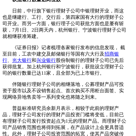
日前，中行旗下银行理财子公司中银理财开业，而这
也是继建行、工行、交行后，第四家国有大行的理财子公
司开业。而另一方面，银行理子公司获批方面也是屡有斩
获，7月1日、2日两天内，杭州银行、宁波银行理财子公司
就相继获准筹建。
《证券日报》记者梳理各家银行发布的信息发现， 截
至目前，工农中建交及邮储银行等国有六大行及
招商银
行
、
光大银行
和
兴业银行
股份制银行的理财子公司已先后
获得批复。加上杭州银行和宁波银行，获批设立理财子公
司的银行数量已达11家，且全部为已上市银行。
伴随银行理财子公司的相继落地，公募理财产品可投
资于股市以及不设销售起点、首次购买不用柜台面签、实
现网络异地售卖等一系列变化也将随之到来。
普益标准研究员余新月表示，相较于此前的理财产
品，理财子公司发行的理财产品投资门槛将变低，目前已
有理财子公司发行投资起点为1元的理财产品。而理财子公
司产品销售范围也将得到拓展，在产品设计上会更具普适
性。此外，理财子公司投资范围的拓宽，使其产品突破传