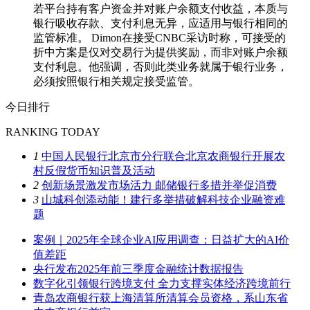
若平台持有客户资金并对账户余额支付收益，本质与
银行吸收存款、支付利息无异，应适用与银行相同的
监管标准。 Dimon在接受CNBC采访时称，可接受的
折中方案是仅对交易行为提供奖励，而非对账户余额
支付利息。他强调，否则此类业务就属于银行业务，
必须按照银行相关规定接受监管。
今日排行
RANKING TODAY
1
中国人民银行北京市分行联合北京农商银行开展农
村反假货币知识普及活动
2
创新场景激发市场活力 邮储银行多措并举促消费
3
山城科创添动能！建行多举措破解科技企业融资难
题
案例｜2025年全球企业AI应用调查：日益扩大的AI价
值差距
央行发布2025年前三季度金融统计数据报告
数字化引领银行跨境支付 全力支撑实体经济跨境前行
青岛农商银行获上海清算所清算会员资格，系山东省