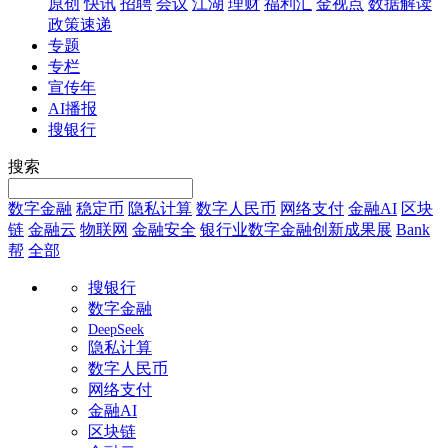
原创
快讯
招聘
会议
江湖
理财
福利汇
金视点
数据解读
政策速递
专题
专栏
宣传年
AI播报
搜银行
搜索
数字金融
稳定币
隐私计算
数字人民币
网络支付
金融AI
区块
链
金融云
物联网
金融安全
银行业数字金融创新成果展
Bank
帮
全部
搜银行
数字金融
DeepSeek
隐私计算
数字人民币
网络支付
金融AI
区块链