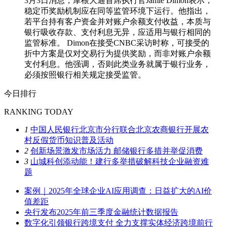
3月3日消息，摩根大通首席执行官Jamie Dimon表示，
稳定币奖励机制应在同等监管环境下运行。他指出，
若平台持有客户资金并对账户余额支付收益，本质与
银行吸收存款、支付利息无异，应适用与银行相同的
监管标准。 Dimon在接受CNBC采访时称，可接受的
折中方案是仅对交易行为提供奖励，而非对账户余额
支付利息。他强调，否则此类业务就属于银行业务，
必须按照银行相关规定接受监管。
今日排行
RANKING TODAY
1
中国人民银行北京市分行联合北京农商银行开展农
村反假货币知识普及活动
2
创新场景激发市场活力 邮储银行多措并举促消费
3
山城科创添动能！建行多举措破解科技企业融资难
题
案例｜2025年全球企业AI应用调查：日益扩大的AI价
值差距
央行发布2025年前三季度金融统计数据报告
数字化引领银行跨境支付 全力支撑实体经济跨境前行