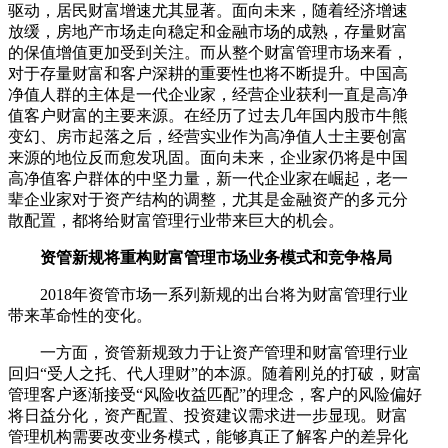
驱动，居民财富增速尤其显著。面向未来，随着经济增速
放缓，房地产市场走向稳定和金融市场的成熟，存量财富
的保值增值更加受到关注。而从整个财富管理市场来看，
对于存量财富和客户深耕的重要性也将不断提升。中国高
净值人群的主体是一代企业家，经营企业获利一直是高净
值客户财富的主要来源。在经历了过去几年国内股市牛熊
变幻、房市起落之后，经营实业作为高净值人士主要创富
来源的地位反而愈发巩固。面向未来，企业家仍将是中国
高净值客户群体的中坚力量，新一代企业家在崛起，老一
辈企业家对于资产结构的调整，尤其是金融资产的多元分
散配置，都将给财富管理行业带来巨大的机会。
资管新规将重构财富管理市场业务模式和竞争格局
2018年资管市场一系列新规的出台将为财富管理行业
带来革命性的变化。
一方面，资管新规致力于让资产管理和财富管理行业
回归“受人之托、代人理财”的本源。随着刚兑的打破，财富
管理客户逐渐接受“风险收益匹配”的理念，客户的风险偏好
将日益分化，资产配置、投资建议需求进一步显现。财富
管理机构需要改变业务模式，能够真正了解客户的差异化