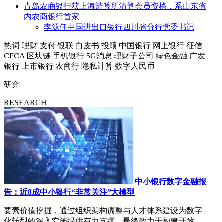
青岛农商银行获上海清算所清算会员资格，系山东省
内农商银行首家
李源任中国进出口银行四川省分行党委书记
热词
理财
支付
银联
白皮书
投顾
中国银行
网上银行
征信
CFCA
区块链
手机银行
5G消息
理财子公司
绿色金融
广发
银行
上市银行
农商行
隐私计算
数字人民币
研究
RESEARCH
中小银行数字金融报
告：近8成中小银行“非常关注”大模型
要素价值挖掘，通过组织架构调整与人才体系建设为数字
化转型的深入实施提供有力支撑，最终致力于构建开放、