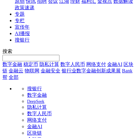
原创
快讯
招聘
会议
江湖
理财
福利汇
金视点
数据解读
政策速递
专题
专栏
宣传年
AI播报
搜银行
搜索
数字金融
稳定币
隐私计算
数字人民币
网络支付
金融AI
区块
链
金融云
物联网
金融安全
银行业数字金融创新成果展
Bank
帮
全部
搜银行
数字金融
DeepSeek
隐私计算
数字人民币
网络支付
金融AI
区块链