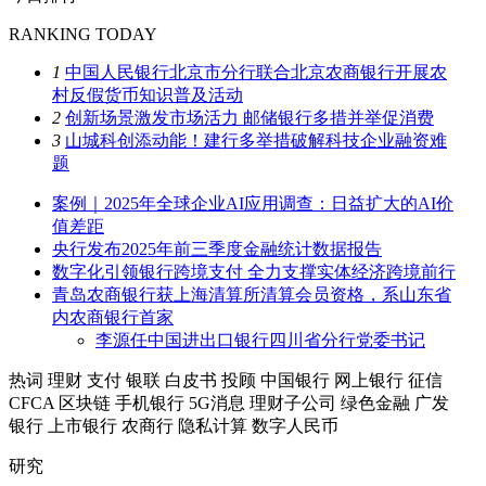
RANKING TODAY
1
中国人民银行北京市分行联合北京农商银行开展农
村反假货币知识普及活动
2
创新场景激发市场活力 邮储银行多措并举促消费
3
山城科创添动能！建行多举措破解科技企业融资难
题
案例｜2025年全球企业AI应用调查：日益扩大的AI价
值差距
央行发布2025年前三季度金融统计数据报告
数字化引领银行跨境支付 全力支撑实体经济跨境前行
青岛农商银行获上海清算所清算会员资格，系山东省
内农商银行首家
李源任中国进出口银行四川省分行党委书记
热词
理财
支付
银联
白皮书
投顾
中国银行
网上银行
征信
CFCA
区块链
手机银行
5G消息
理财子公司
绿色金融
广发
银行
上市银行
农商行
隐私计算
数字人民币
研究