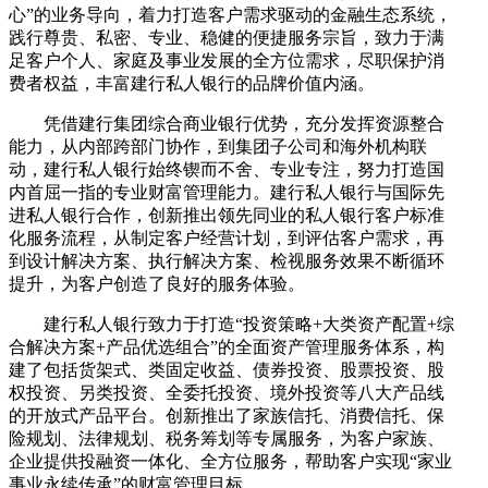
心”的业务导向，着力打造客户需求驱动的金融生态系统，
践行尊贵、私密、专业、稳健的便捷服务宗旨，致力于满
足客户个人、家庭及事业发展的全方位需求，尽职保护消
费者权益，丰富建行私人银行的品牌价值内涵。
凭借建行集团综合商业银行优势，充分发挥资源整合
能力，从内部跨部门协作，到集团子公司和海外机构联
动，建行私人银行始终锲而不舍、专业专注，努力打造国
内首屈一指的专业财富管理能力。建行私人银行与国际先
进私人银行合作，创新推出领先同业的私人银行客户标准
化服务流程，从制定客户经营计划，到评估客户需求，再
到设计解决方案、执行解决方案、检视服务效果不断循环
提升，为客户创造了良好的服务体验。
建行私人银行致力于打造“投资策略+大类资产配置+综
合解决方案+产品优选组合”的全面资产管理服务体系，构
建了包括货架式、类固定收益、债券投资、股票投资、股
权投资、另类投资、全委托投资、境外投资等八大产品线
的开放式产品平台。创新推出了家族信托、消费信托、保
险规划、法律规划、税务筹划等专属服务，为客户家族、
企业提供投融资一体化、全方位服务，帮助客户实现“家业
事业永续传承”的财富管理目标。